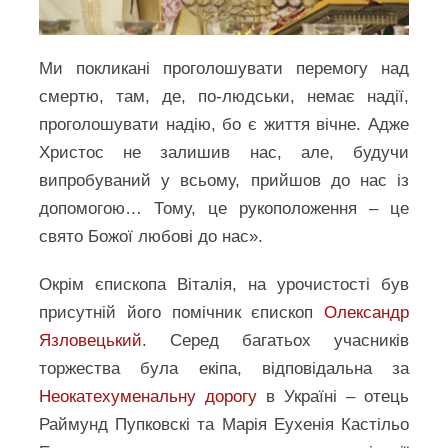
Ми покликані проголошувати перемогу над
смертю, там, де, по-людськи, немає надії,
проголошувати надію, бо є життя вічне. Адже
Христос не залишив нас, але, будучи
випробуваний у всьому, прийшов до нас із
допомогою… Тому, це рукоположення – це
свято Божої любові до нас».
Окрім єпископа Віталія, на урочистості був
присутній його помічник єпископ
Олександр
Язловецький
. Серед багатьох учасників
торжества була екіпа, відповідальна за
Неокатехуменальну дорогу
в Україні – отець
Раймунд Пупковскі та Марія Еухенія Кастільо