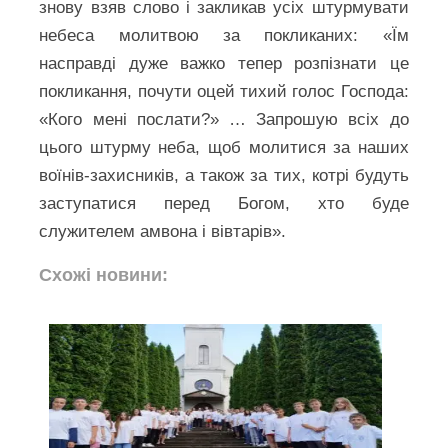
знову взяв слово і закликав усіх штурмувати
небеса молитвою за покликаних: «Їм
насправді дуже важко тепер розпізнати це
покликання, почути оцей тихий голос Господа:
«Кого мені послати?» … Запрошую всіх до
цього штурму неба, щоб молитися за наших
воїнів-захисників, а також за тих, котрі будуть
заступатися перед Богом, хто буде
служителем амвона і вівтарів».
Схожі новини: