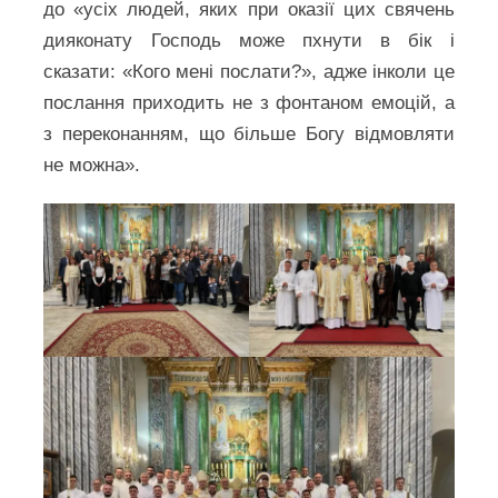
до «усіх людей, яких при оказії цих свячень
дияконату Господь може пхнути в бік і
сказати: «Кого мені послати?», адже інколи це
послання приходить не з фонтаном емоцій, а
з переконанням, що більше Богу відмовляти
не можна».