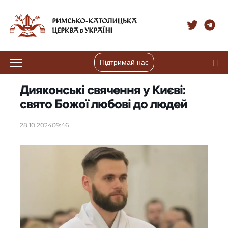
Підтримай нас
Дияконські свячення у Києві:
свято Божої любові до людей
28.10.2024
09:46