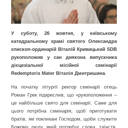
У суботу, 26 жовтня, у київському
катедральному храмі святого Олександра
єпископ-ординарій Віталій Кривицький SDB
рукоположив у сан диякона випускника
дієцезіальної місійної семінарії
Redemptoris Mater Віталія Дмитришина.
На початку літургії ректор семінарії отець
Роман Грек підкреслив, що «рукоположення –
це найбільше свято для семінарії. Саме для
цього потрібна семінарія, щоб приготувати
братів, які покликані Господом, щоби служити
Божому люду, який потребує слова, таїнств,