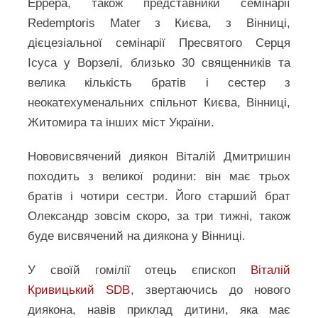
Еррера, також представники cемінарії
Redemptoris Mater з Києва, з Вінниці,
дієцезіальної семінарії Пресвятого Серця
Ісуса у Ворзелі, близько 30 священників та
велика кількість братів і сестер з
неокатехуменальних спільнот Києва, Вінниці,
Житомира та інших міст України.
Нововисвячений диякон Віталій Дмитришин
походить з великої родини: він має трьох
братів і чотири сестри. Його старший брат
Олександр зовсім скоро, за три тижні, також
буде висвячений на диякона у Вінниці.
У своїй гомілії отець єпископ
Віталій
Кривицький SDB
, звертаючись до нового
диякона, навів приклад дитини, яка має