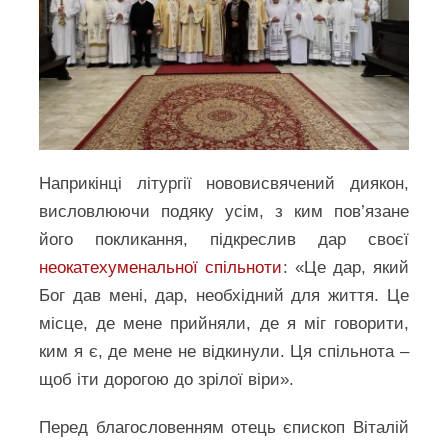
Наприкінці літургії нововисвячений диякон,
висловлюючи подяку усім, з ким пов’язане
його покликання, підкреслив дар своєї
неокатехуменальної спільноти
: «Це дар, який
Бог дав мені, дар, необхідний для життя. Це
місце, де мене прийняли, де я міг говорити,
ким я є, де мене не відкинули. Ця спільнота –
щоб іти дорогою до зрілої віри».
Перед благословенням отець єпископ Віталій