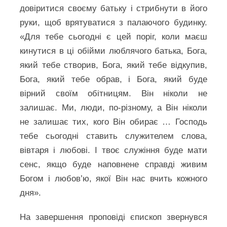
довіритися своєму батьку і стрибнути в його
руки, щоб врятуватися з палаючого будинку.
«Для тебе сьогодні є цей поріг, коли маєш
кинутися в ці обійми люблячого батька, Бога,
який тебе створив, Бога, який тебе відкупив,
Бога, який тебе обрав, і Бога, який буде
вірний своїм обітницям. Він ніколи не
залишає. Ми, люди, по-різному, а Він ніколи
не залишає тих, кого Він обирає … Господь
тебе сьогодні ставить служителем слова,
вівтаря і любові. І твоє служіння буде мати
сенс, якщо буде наповнене справді живим
Богом і любов’ю, якої Він нас вчить кожного
дня».
На завершення проповіді єпископ звернувся