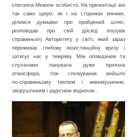
єпископа Миколи особисто. На презентації він
так само щиро, як і на сторінках книжки,
ділився думками про пройдений шлях,
розповідав про свій досвід пошуків
справжнього Авторитету у світі, який зараз
переживає глибоку екзистенційну кризу і
затягує нас у темряву. Між оповідачем та
слухачами панувала дуже приязна
атмосфера, тож спілкування вийшло
по‑справжньому теплим і невимушеним,
зворушливим і радісним водночас.