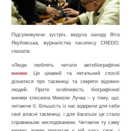
Підсумовуючи зустріч, ведуча заходу Віта
Якубовська, журналістка часопису CREDO,
сказала:
«Люди люблять читати автобіографічні
книжки
. Це цікавий та легальний спосіб
дізнатися про таємниці та секрети відомих
людей. Проте особливість біографічної
книжки єпископа Миколи Лучка – у тому, що,
читаючи її, більшість із нас відкрили для себе
свої власні таємниці, і для багатьох це стало
справжньою несподіванкою. Читаючи ту саму
книжку, кожен прочитав у ній щось своє, і