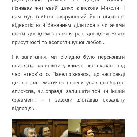
пізнавав життєвий шлях єпископа Миколи. І
сам був глибоко зворушений його щирістю,
відвертістю й бажанням ділитися з читачами
своїм досвідом зцілення ран, досвідом Божої
присутності та всепоглинущої любові.
На запитання, чи складно було переконати
єпископа залишити у книжці все сказане під
час інтерв’ю, о. Павел зізнався, що насправді
це він систематично перепитував співбрата-
єпископа, чи справді залишати той чи інший
фрагмент, – і завжди діставав схвальну
відповідь.