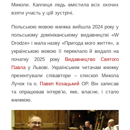
Миколи. Каплиця ледь вмістила всіх охочих
взяти участь у цій зустрічі.
Польською мовою книжка вийшла 2024 року у
польському домініканському видавництві «W
Drodze» і мала назву «Пригода мого життя», а
українською мовою її переклало й видало на
початку 2025 року
Видавництво Святого
Павла
у Львові. Українським читачам книжку
презентували співавтори – єпископ Микола
Лучок та о.
Павел Козацький
ОР. Він записав
та опрацював інтерв’ю, яке, власне, і стало
книжкою.