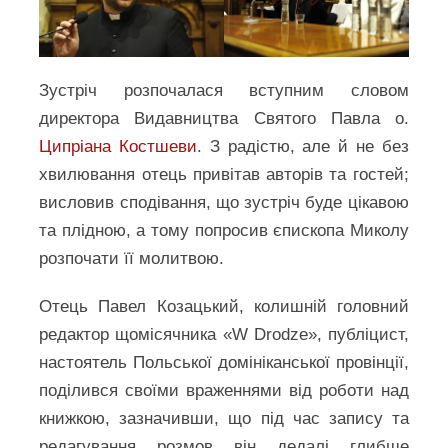
Зустріч розпочалася вступним словом
директора Видавництва Святого Павла о.
Ципріана Костшеви
. З радістю, але й не без
хвилювання отець привітав авторів та гостей;
висловив сподівання, що зустріч буде цікавою
та плідною, а тому попросив єпископа Миколу
розпочати її молитвою.
Отець Павел Козацький, колишній головний
редактор щомісячника «W Drodze», публіцист,
настоятель Польської домініканської провінції,
поділився своїми враженнями від роботи над
книжкою, зазначивши, що під час запису та
редагування розмов він дедалі глибше