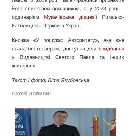
Львові. У 2019 році Папа Франциск призначив
його єпископом-помічником, а у 2023 році –
ординарієм
Мукачівської дієцезії
Римсько-
Католицької Церкви в Україні.
Книжка «У пошуках Авторитету», яка вже
стала бестселером, доступна для
придбання
у Видавництві Святого Павла та інших
книгарнях.
Текст і фото: Віта Якубовська
Схожі новини: