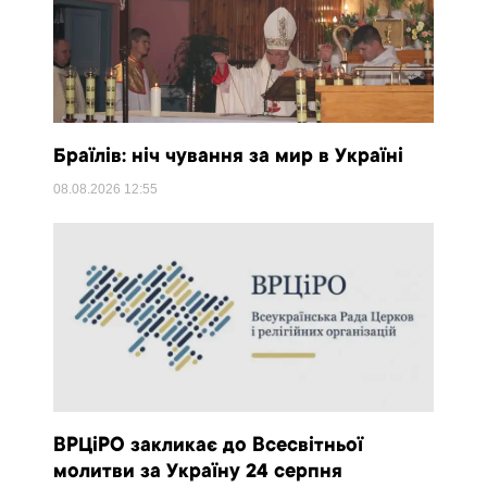
Браїлів: ніч чування за мир в Україні
08.08.2026
12:55
ВРЦіРО закликає до Всесвітньої
молитви за Україну 24 серпня