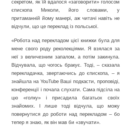
секретом, як їй вдалося «заговорити» голосом
єпископа Миколи, його словами, у
притаманній йому манері, аж читачі навіть не
відчули, що це переклад із польської.
«Робота над перекладом цієї книжки була для
мене свого роду реколекціями. Я взялася за
неї з величезним запалом, а потім закинула.
Відчувала, що чогось бракує. Тоді, – сказала
перекладачка, звертаючись до єпископа, – я
знайшла на YouTube Ваші подкасти, проповіді,
конференції і почала слухати. Сама підсіла на
цю «голку» і присадила багатьох своїх
знайомих. І лише тоді відчула, що можу
повернутися до роботи над перекладом – бо
тепер я знаю, як він мав би «звучати».