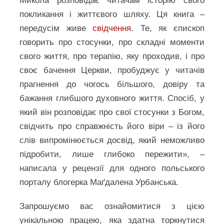
Микола розповідає читачам історію свого
покликання і життєвого шляху. Ця книга –
передусім живе
свідчення
. Те, як єпископ
говорить про стосунки, про складні моменти
свого життя, про терапію, яку проходив, і про
своє бачення Церкви, пробуджує у читачів
прагнення до чогось більшого, довіру та
бажання глибшого духовного життя. Спосіб, у
який він розповідає про свої стосунки з Богом,
свідчить про справжність його віри – із його
слів випромінюється досвід, який неможливо
підробити, лише глибоко пережити», –
написала у рецензії для одного польського
порталу блогерка Маґдалена Урбанська.
Запрошуємо вас ознайомитися з цією
унікальною працею, яка здатна торкнутися