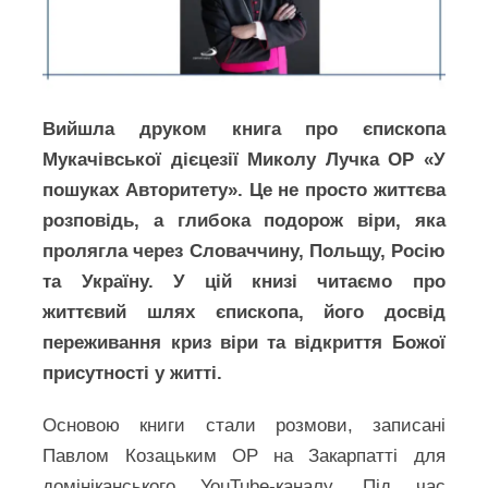
Вийшла друком книга про єпископа
Мукачівської дієцезії Миколу Лучка ОР «У
пошуках Авторитету». Це не просто життєва
розповідь, а глибока подорож віри, яка
пролягла через Словаччину, Польщу, Росію
та Україну. У цій книзі читаємо про
життєвий шлях єпископа, його досвід
переживання криз віри та відкриття Божої
присутності у житті.
Основою книги стали розмови, записані
Павлом Козацьким ОР на Закарпатті для
домініканського YouTube-каналу. Під час