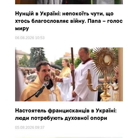
Нунцій в Україні: непокоїть чути, що
хтось благословляє війну. Папа – голос
миру
06.08.2026
10:53
Настоятель францисканців в Україні:
люди потребують духовної опори
05.08.2026
09:37