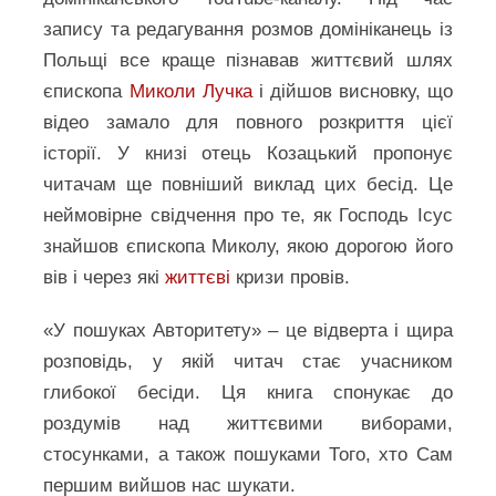
запису та редагування розмов домініканець із
Польщі все краще пізнавав життєвий шлях
єпископа
Миколи Лучка
і дійшов висновку, що
відео замало для повного розкриття цієї
історії. У книзі отець Козацький пропонує
читачам ще повніший виклад цих бесід. Це
неймовірне свідчення про те, як Господь Ісус
знайшов єпископа Миколу, якою дорогою його
вів і через які
життєві
кризи провів.
«У пошуках Авторитету» – це відверта і щира
розповідь, у якій читач стає учасником
глибокої бесіди. Ця книга спонукає до
роздумів над життєвими виборами,
стосунками, а також пошуками Того, хто Сам
першим вийшов нас шукати.