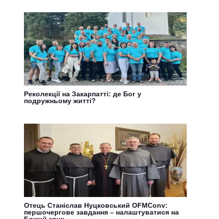
Реколекції на Закарпатті: де Бог у
подружньому житті?
Отець Станіслав Нуцковський OFMConv:
першочергове завдання – налаштуватися на
Божий звук