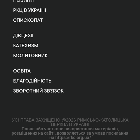
НОВИНИ
РКЦ В УКРАЇНІ
ЄПИСКОПАТ
ДІЄЦЕЗІЇ
КАТЕХИЗМ
МОЛИТОВНИК
ОСВІТА
БЛАГОДІЙНІСТЬ
ЗВОРОТНИЙ ЗВ’ЯЗОК
УСІ ПРАВА ЗАХИЩЕНО @2026 РИМСЬКО-КАТОЛИЦЬКА
ЦЕРКВА В УКРАЇНІ
Повне або часткове використання матеріалів,
розміщених на сайті, дозволяється за умови посилання
на https://rkc.org.ua/