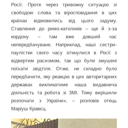
Росії. Проте через тривожну ситуацію зі
свободою слова та віросповідання в цих
країнах відмовились від цього задуму.
Ставлення до римо-католиків – ще й з-за
кордону – там вже довший час
непередбачуване. Наприклад, наші сестри-
паулістки свого часу зіткнулися в Росії з
відвертим расизмом, так що були змушені
поїхати звідтіля. Отже, не складно було
передбачити, яку реакцію в цих авторитарних
державах викликатиме наша видавнича
діяльність та робота зі ЗМІ. Тому вирішили
розпочати з України», – розповів отець
Маріуш Кравєц.