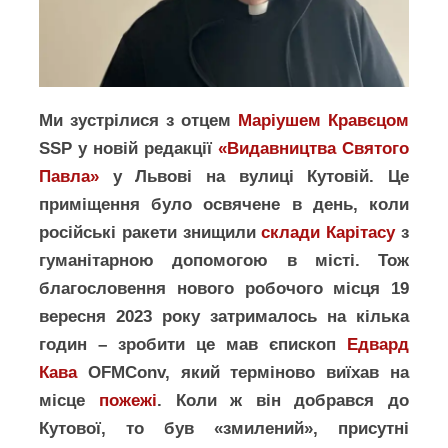
Ми зустрілися з отцем
Маріушем Кравєцом
SSP у новій редакції
«Видавництва Святого
Павла»
у Львові на вулиці Кутовій. Це
приміщення було освячене в день, коли
російські ракети знищили
склади Карітасу
з
гуманітарною допомогою в місті. Тож
благословення нового робочого місця 19
вересня 2023 року затрималось на кілька
годин – зробити це мав єпископ
Едвард
Кава
OFMConv, який терміново виїхав на
місце
пожежі
. Коли ж він добрався до
Кутової, то був «змилений», присутні