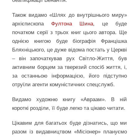
беатифікації Венантія.
Також видамо «Шлях до внутрішнього миру»
архієпископа
Фултона Шина
, це буде
початком серії з трьох книг цього автора. Ще
однією книгою буде біографія Францішка
Бляхніцького, це дуже відома постать у Церкві
– він започаткував рух Світло-Життя, був
активним борцем за тверезий спосіб життя, і,
за останньою інформацією, його підступно
отруїли агенти комуністичних спецслужб.
Видамо художню книгу «Авраам». В ній
короткі розділи, її буде легко та цікаво читати.
Цікавим для багатьох буде дізнатись, що ми
разом із видавництвом «Місіонер» плануємо