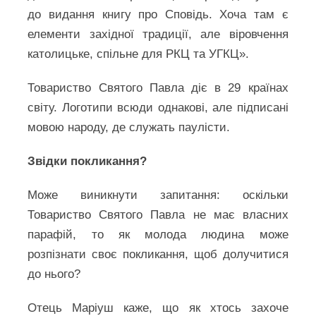
до видання книгу про Сповідь. Хоча там є
елементи західної традиції, але віровчення
католицьке, спільне для РКЦ та УГКЦ».
Товариство Святого Павла діє в 29 країнах
світу. Логотипи всюди однакові, але підписані
мовою народу, де служать паулісти.
Звідки покликання?
Може виникнути запитання: оскільки
Товариство Святого Павла не має власних
парафій, то як молода людина може
розпізнати своє покликання, щоб долучитися
до нього?
Отець Маріуш каже, що як хтось захоче