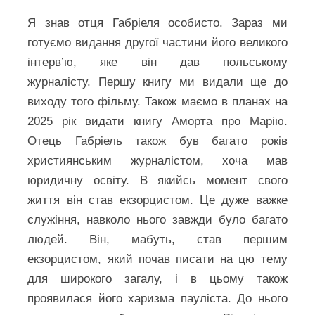
Я знав отця Габріеля особисто. Зараз ми
готуємо видання другої частини його великого
інтерв’ю, яке він дав польському
журналісту. Першу книгу ми видали ще до
виходу того фільму. Також маємо в планах на
2025 рік видати книгу Аморта про Марію.
Отець Габріель також був багато років
християнським журналістом, хоча мав
юридичну освіту. В якийсь момент свого
життя він став екзорцистом. Це дуже важке
служіння, навколо нього завжди було багато
людей. Він, мабуть, став першим
екзорцистом, який почав писати на цю тему
для широкого загалу, і в цьому також
проявилася його харизма пауліста. До нього