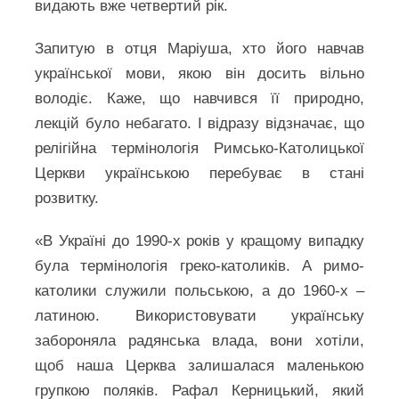
видають вже четвертий рік.
Запитую в отця Маріуша, хто його навчав
української мови, якою він досить вільно
володіє. Каже, що навчився її природно,
лекцій було небагато. І відразу відзначає, що
релігійна термінологія Римсько-Католицької
Церкви українською перебуває в стані
розвитку.
«В Україні до 1990-х років у кращому випадку
була термінологія греко-католиків. А римо-
католики служили польською, а до 1960-х –
латиною. Використовувати українську
забороняла радянська влада, вони хотіли,
щоб наша Церква залишалася маленькою
групкою поляків. Рафал Керницький, який