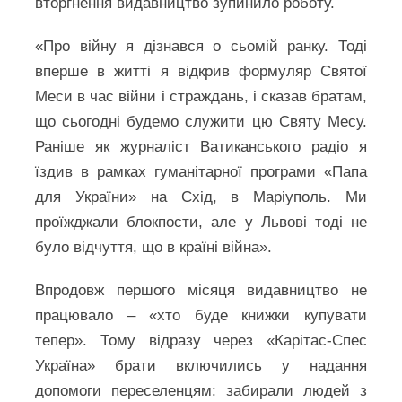
вторгнення видавництво зупинило роботу.
«Про війну я дізнався о сьомій ранку. Тоді
вперше в житті я відкрив формуляр Святої
Меси в час війни і страждань, і сказав братам,
що сьогодні будемо служити цю Святу Месу.
Раніше як журналіст Ватиканського радіо я
їздив в рамках гуманітарної програми «Папа
для України» на Схід, в Маріуполь. Ми
проїжджали блокпости, але у Львові тоді не
було відчуття, що в країні війна».
Впродовж першого місяця видавництво не
працювало – «хто буде книжки купувати
тепер». Тому відразу через «Карітас-Спес
Україна» брати включились у надання
допомоги переселенцям: забирали людей з