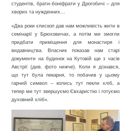
студентів, брати-боніфрати у Дрогобичі – для
хворих та нужденних…
«Два роки єпископ дав нам можливість жити в
семінарії у Брюховичах, а потім ми змогли
придбати приміщення для монастиря і
видавництва. Власник показав нам старі
документи на будинок на Кутовій ще з часів
Австрії (див. фото нижче). Коли я дізнався,
що тут була пекарня, то побачив у цьому
гарний символ – колись тут пекли хліб, а
тепер ми тут звершуємо Євхаристію і готуємо
духовний хліб».