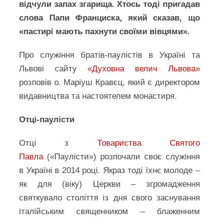
відчули запах згарища. Хтось тоді пригадав
слова Папи Франциска, який сказав, що
«пастирі мають пахнути своїми вівцями».
Про служіння братів-паулістів в Україні та
Львові сайту
«Духовна велич Львова»
розповів о. Маріуш Кравєц, який є директором
видавництва та настоятелем монастиря.
Отці-паулісти
Отці з
Товариства Святого
Павла
(«Паулісти») розпочали своє служіння
в Україні в 2014 році. Якраз тоді їхнє молоде –
як для (віку) Церкви – згромадження
святкувало століття із дня свого заснування
італійським священником – блаженним