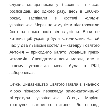
служив священником у Львові в ті часи,
розповідав, що одного разу, десь в 1960-их
роках, заспівали в костелі колядки
українською. Через це комуністи відсторонили
його на кілька років від служіння. Вони не
хотіли, щоб українці були католиками. На той
час у два львівські костели – катедру і святого
Антонія – приходило багато українців греко-
католиків. Сповідатися вони могли, але в
іншому українська мова була в РКЦ
заборонена».
Отже, Видавництво Святого Павла є значною
мірою піонером перекладу римо-католицької
літератури українською. Отець Маріуш
торкнувся важливого питання, бо справді