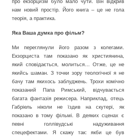
про екзорцизм було мало чути. Він відкрив
нам новий простір. Його книга – це не гола
теорія, а практика.
Яка Ваша думка про фільм?
Ми переглянули його разом з колегами.
Екзорциста там показано як християнина,
який сповідається, молиться… Отже, це не
якийсь шаман. З точки зору теологічної я не
бачу там якихось заблуджень. Трохи комічно
показаний Папа Римський, відчувається
багата фантазія режисера. Наприклад, отець
Габріель ніколи не їздив на скутері, як
показано в тому фільмі. В деяких сценах є
певні голлівудські надуживання
спецефектами. Я скажу так: якби це був