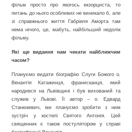
фільм просто про якогось екзорциста, то
питань до нього особливих не виникало б, але
зі справжнього життя Габріеля Аморта там
нема нічого, це, мабуть, найбільший недолік
фільму.
Які ще видання нам чекати найближчим
часом?
Плануємо видати біографію Слуги Божого о.
Венантія Катажинця, франисканця, який
народився на Львівщині і був вихований та
служив у Львові. Її автор – о. Едвард
Станюкевич, ми плануємо зробити з ним
зустріч у костелі Святого Антонія. Цей
священник є також постулятором у справі