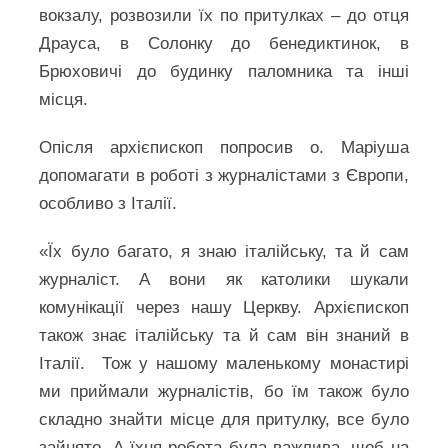
вокзалу, розвозили їх по притулках – до отця
Драуса, в Солонку до бенедиктинок, в
Брюховичі до будинку паломника та інші
місця.
Опісля архієпископ попросив о. Маріуша
допомагати в роботі з журналістами з Європи,
особливо з Італії.
«Їх було багато, я знаю італійську, та й сам
журналіст. А вони як католики шукали
комунікації через нашу Церкву. Архієпископ
також знає італійську та й сам він знаний в
Італії. Тож у нашому маленькому монастирі
ми приймали журналістів, бо їм також було
складно знайти місце для притулку, все було
зайнято. А їхня робота була важлива, щоб на