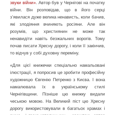
звуки війни»
. Автор був у Чернігові на початку
війни. Він розповідав, що в його серці
з’явилася дуже велика ненависть, коли бачив,
які злодіяння вчиняють росіяни. Але він
розумів, що християнин не може так
ненавидіти навіть безжальних ворогів. Тому
почав писати Хресну дорогу, і коли її закінчив,
то відчув у собі духовну переміну.
«Для цієї книжечки спеціально намальовані
ілюстрації, я попросив це зробити професійну
художницю Євгенію Петренко з Києва. І вона
намалювала їх в українському стилі
Чернігівщини. Пізніше цю книжку видали
чеською мовою. На Великий піст цю Хресну
дорогу використовували в багатьох храмах і