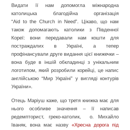
Видати її нам допомогла міжнародна
католицька благодійна організація
“Aid to the Church in Need”. Цікаво, що нам
також допомагають католики з Південної
Кореї: вони передавали нам кошти для
постраждалих в Україні, а тепер
профінансували друге видання цієї книжечки –
вона буде в іншій обкладинці з унікальним
логотипом, який розробили корейці, це напис
англійською “Мир Україні” у вигляді контурів
України».
Отець Маріуш каже, що третя книжка має для
нього особливе значення – її написав
редемпторист, греко-католик, о. Михайло
Іваняк, вона має назву
«Хресна дорога під