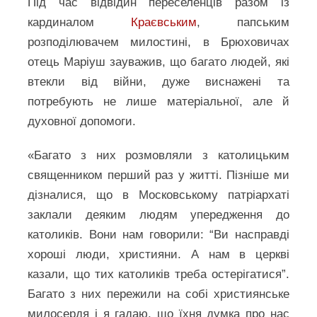
Під час відвідин переселенців разом із
кардиналом
Краєвським
, папським
розподілювачем милостині, в Брюховичах
отець Маріуш зауважив, що багато людей, які
втекли від війни, дуже виснажені та
потребують не лише матеріальної, але й
духовної допомоги.
«Багато з них розмовляли з католицьким
священником перший раз у житті. Пізніше ми
дізналися, що в Московському патріархаті
заклали деяким людям упередження до
католиків. Вони нам говорили: “Ви насправді
хороші люди, християни. А нам в церкві
казали, що тих католиків треба остерігатися”.
Багато з них пережили на собі християнське
милосердя і я гадаю, що їхня думка про нас