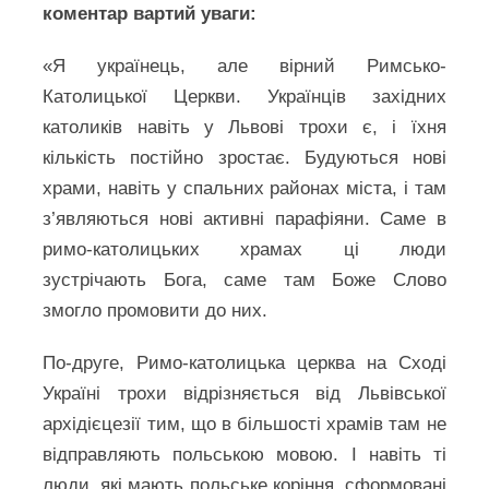
коментар вартий уваги:
«Я українець, але вірний Римсько-
Католицької Церкви. Українців західних
католиків навіть у Львові трохи є, і їхня
кількість постійно зростає. Будуються нові
храми, навіть у спальних районах міста, і там
з’являються нові активні парафіяни. Саме в
римо-католицьких храмах ці люди
зустрічають Бога, саме там Боже Слово
змогло промовити до них.
По-друге, Римо-католицька церква на Сході
Україні трохи відрізняється від Львівської
архідієцезії тим, що в більшості храмів там не
відправляють польською мовою. І навіть ті
люди, які мають польське коріння, сформовані