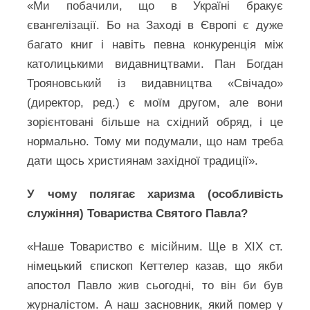
«Ми побачили, що в Україні бракує
євангелізації. Бо на Заході в Європі є дуже
багато книг і навіть певна конкуренція між
католицькими видавництвами. Пан Богдан
Трояновський із видавництва «Свічадо»
(директор, ред.) є моїм другом, але вони
зорієнтовані більше на східний обряд, і це
нормально. Тому ми подумали, що нам треба
дати щось християнам західної традиції».
У чому полягає харизма (особливість
служіння) Товариства Святого Павла?
«Наше Товариство є місійним. Ще в XIX ст.
німецький єпископ Кеттелер казав, що якби
апостол Павло жив сьогодні, то він би був
журналістом. А наш засновник, який помер у