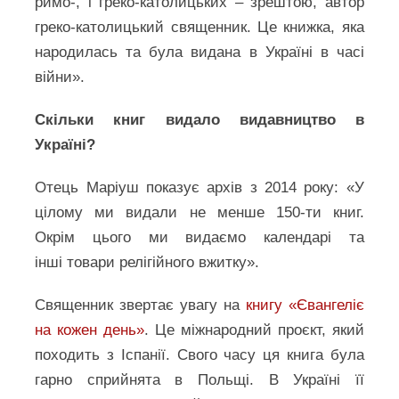
римо-, і греко-католицьких – зрештою, автор
греко-католицький священник. Це книжка, яка
народилась та була видана в Україні в часі
війни».
Скільки книг видало видавництво в
Україні?
Отець Маріуш показує архів з 2014 року: «У
цілому ми видали не менше 150-ти книг.
Окрім цього ми видаємо календарі та
інші товари релігійного вжитку».
Священник звертає увагу на
книгу «Євангеліє
на кожен день»
. Це міжнародний проєкт, який
походить з Іспанії. Свого часу ця книга була
гарно сприйнята в Польщі. В Україні її