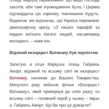
Отець Маріуш переконаний, що якщо Господь
захотів, аби таке згромадження було, і Церква
підтвердила цю харизму, покликання будуть.
Водночас він відзначає, що Україна переживає
демографічну кризу. «З наших парафій за
кордон виїхало багато людей, насамперед
молодих», – каже він.
Відомий екзорцист Ватикану був паулістом
Запитую в отця Маріуша: отець Габріель
Аморт, відомий по всьому світі як екзорцист
Ватикану
, належав до Вашого Товариства.
Минулого року вийшов фільм «Екзорцист
Ватикану», який привернув до себе увагу по
всьому світі – головний герой у ньому – якраз
о. Габріель Аморт. Що Ви про це думаєте?