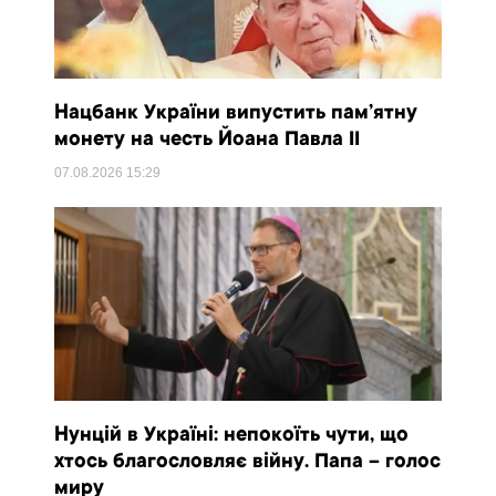
Нацбанк України випустить пам’ятну
монету на честь Йоана Павла II
07.08.2026
15:29
Нунцій в Україні: непокоїть чути, що
хтось благословляє війну. Папа – голос
миру