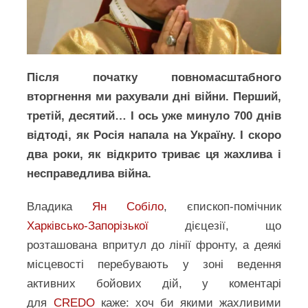
Після початку повномасштабного
вторгнення ми рахували дні війни. Перший,
третій, десятий… І ось уже минуло 700 днів
відтоді, як Росія напала на Україну. І скоро
два роки, як відкрито триває ця жахлива і
несправедлива війна.
Владика
Ян Собіло
, єпископ-помічник
Харківсько-Запорізької
дієцезії, що
розташована впритул до лінії фронту, а деякі
місцевості перебувають у зоні ведення
активних бойових дій, у коментарі
для
CREDO
каже: хоч би якими жахливими