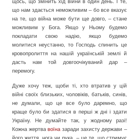
щось, що змінить хід війни в один день. І те,
що нам здається неможливим – бо все вказує
на те, що війна може бути ще довго, – стане
можливим у Бога. Якщо у Ньому будемо
покладати свою надію, якщо будемо
молитися неустанно, то Господь спинить це
кровопролиття на нашій українській землі й
дасть нам той довгоочікуваний дар –
перемогу.
Дуже хочу теж, щоби ті, хто втратив у цій
війні своїх близьких, чоловіків, батьків, синів,
не думали, що це все було даремно, що
краще було би здатися в перші ж дні і здати
Україну. Не думайте так, у жодному разі!
Кожна жертва
воїна
заради захисту держави –
його життя, нога чи рука – це те, що стримує