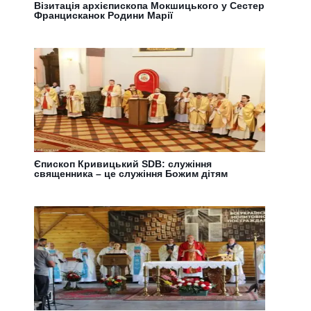
Візитація архієпископа Мокшицького у Сестер
Францисканок Родини Марії
Єпископ Кривицький SDB: служіння
священника – це служіння Божим дітям