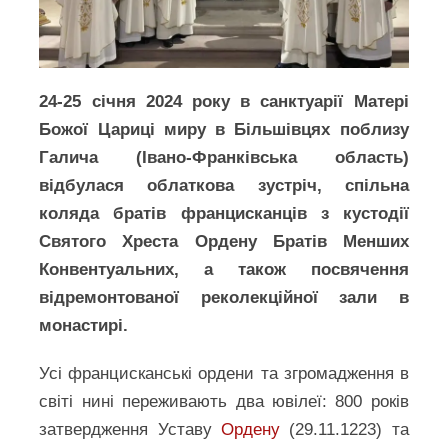
24-25 січня 2024 року в санктуарії Матері
Божої Цариці миру в Більшівцях поблизу
Галича (Івано-Франківська область)
відбулася облаткова зустріч, спільна
коляда братів францисканців з кустодії
Святого Хреста Ордену Братів Менших
Конвентуальних, а також посвячення
відремонтованої реколекційної зали в
монастирі.
Усі францисканські ордени та згромадження в
світі нині переживають два ювілеї: 800 років
затвердження Уставу
Ордену
(29.11.1223) та