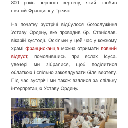
800 років першого вертепу, який зробив
святий Франциск у Греччо.
На початку зустрічі відбулося богослужіння
Уставу Ордену, яке провадив бр. Станіслав,
вікарій кустодії. Оскільки у цей час у кожному
храмі
францисканців
можна отримати
повний
відпуст
, помолившись при яслах Ісуса,
увечері ми зібралися, щоб поділитися
облаткою і спільно заколядувати біля вертепу.
Під час зустрічі ми також взялися за спільну
інтерпретацію Уставу Ордену.