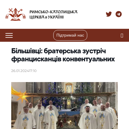
Підтримай нас
Більшівці: братерська зустріч
францисканців конвентуальних
26.01.2024
17:10