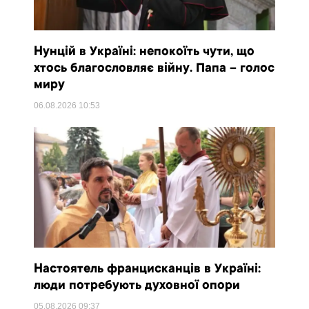
Нунцій в Україні: непокоїть чути, що
хтось благословляє війну. Папа – голос
миру
06.08.2026
10:53
Настоятель францисканців в Україні:
люди потребують духовної опори
05.08.2026
09:37