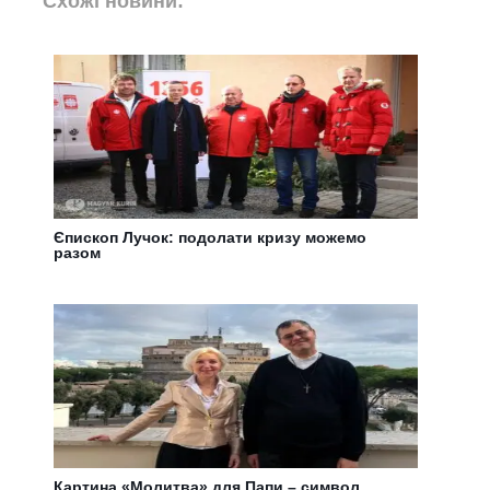
Схожі новини:
Єпископ Лучок: подолати кризу можемо
разом
Картина «Молитва» для Папи – символ