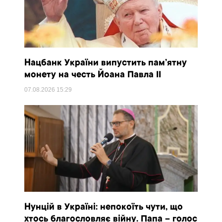
Нацбанк України випустить пам’ятну
монету на честь Йоана Павла II
07.08.2026
15:29
Нунцій в Україні: непокоїть чути, що
хтось благословляє війну. Папа – голос