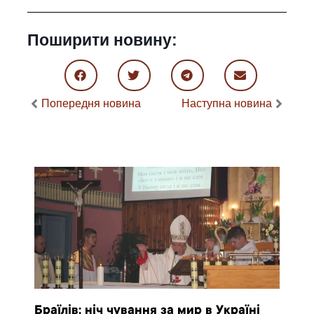
Поширити новину:
Попередня новина
Наступна новина
Браїлів: ніч чування за мир в Україні