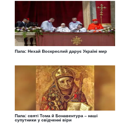
Папа: Нехай Воскреслий дарує Україні мир
Папа: святі Тома й Бонавентура – наші
супутники у свідченні віри