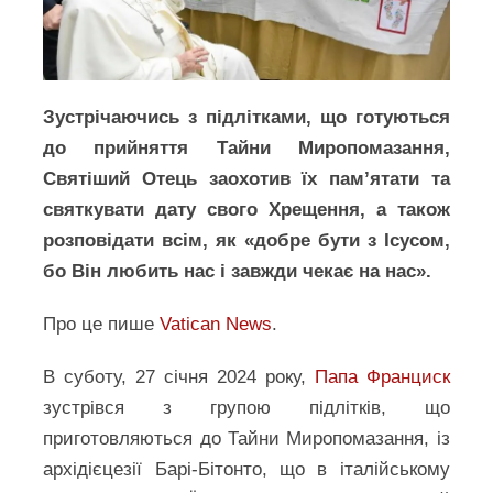
Зустрічаючись з підлітками, що готуються
до прийняття Тайни Миропомазання,
Святіший Отець заохотив їх пам’ятати та
святкувати дату свого Хрещення, а також
розповідати всім, як «добре бути з Ісусом,
бо Він любить нас і завжди чекає на нас».
Про це пише
Vatican News
.
В суботу, 27 січня 2024 року,
Папа Франциск
зустрівся з групою підлітків, що
приготовляються до Тайни Миропомазання, із
архідієцезії Барі-Бітонто, що в італійському