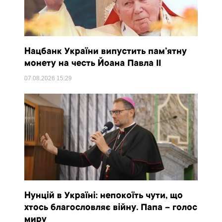
Нацбанк України випустить пам’ятну
монету на честь Йоана Павла II
07.08.2026
15:29
Нунцій в Україні: непокоїть чути, що
хтось благословляє війну. Папа – голос
миру