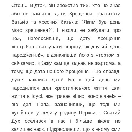
Отець. Відтак, він заохотив тих, хто не знає
або не пам’ятає дати Хрещення, «запитати
батьків та хресних батьків: “Яким був день
мого хрещення?”, і ніколи не забувати про
це», наголосивши, що дату Хрещення
«потрібно святкувати щороку, як другий день
народження!», відзначивши його з «тортом зі
свічками». «Кажу вам це, однак, не жартома, а
тому, що дата нашого Хрещення – це справді
дуже важлива дата! Бо в цей день ми
народилися для християнського життя, для
життя в Ісусі, яке триває вічно, воно вічне!» –
вів далі Папа, зазначивши, що тоді ми
«увійшли у велику родину Церкви, і Святий
Дух оселився в нас і більше ніколи не
залишає нас», підкресливши, що в ньому «ми