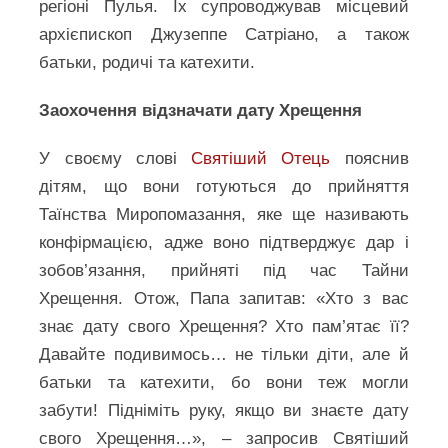
регіоні Пулья. Їх супроводжував місцевий
архієпископ Джузеппе Сатріано, а також
батьки, родичі та катехити.
Заохочення відзначати дату Хрещення
У своєму слові
Святіший Отець
пояснив
дітям, що вони готуються до прийняття
Таїнства Миропомазання, яке ще називають
конфірмацією, адже воно підтверджує дар і
зобов’язання, прийняті під час Тайни
Хрещення. Отож, Папа запитав: «Хто з вас
знає дату свого Хрещення? Хто пам’ятає її?
Давайте подивимось… не тільки діти, але й
батьки та катехити, бо вони теж могли
забути! Підніміть руку, якщо ви знаєте дату
свого Хрещення…», – запросив Святіший