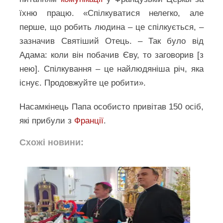
їхню працю. «Спілкуватися нелегко, але
перше, що робить людина – це спілкується, –
зазначив Святіший Отець. – Так було від
Адама: коли він побачив Єву, то заговорив [з
нею]. Спілкування – це найлюдяніша річ, яка
існує. Продовжуйте це робити».
Насамкінець Папа особисто привітав 150 осіб,
які прибули з
Франції
.
Схожі новини: