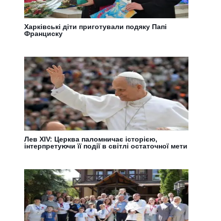
Харківські діти приготували подяку Папі
Франциску
Лев XIV: Церква паломничає історією,
інтерпретуючи її події в світлі остаточної мети