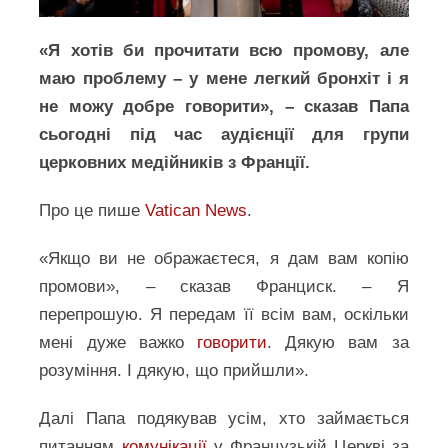
«Я хотів би прочитати всю промову, але
маю проблему – у мене легкий бронхіт і я
не можу добре говорити», – сказав Папа
сьогодні під час аудієнції для групи
церковних медійників з Франції.
Про це пише
Vatican News
.
«Якщо ви не ображаєтеся, я дам вам копію
промови», – сказав Франциск. – Я
перепрошую. Я передам її всім вам, оскільки
мені дуже важко
говорити
. Дякую вам за
розуміння. І дякую, що прийшли».
Далі Папа подякував усім, хто займається
питанням
комунікації
у Французькій Церкві за