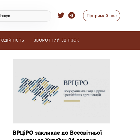
Підтримай нас
ГОДІЙНІСТЬ
ЗВОРОТНИЙ ЗВ’ЯЗОК
ВРЦіРО закликає до Всесвітньої