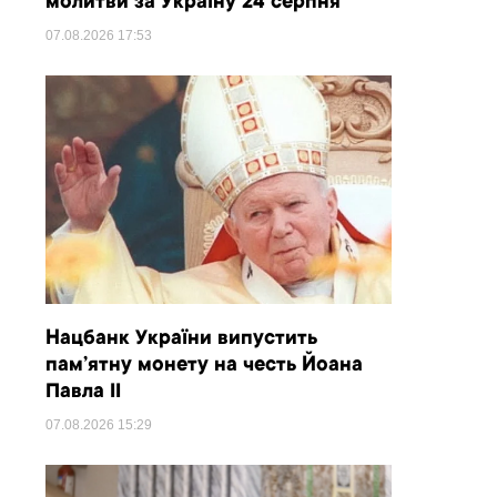
молитви за Україну 24 серпня
07.08.2026
17:53
Нацбанк України випустить
пам’ятну монету на честь Йоана
Павла II
07.08.2026
15:29