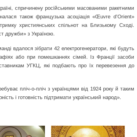
Україні, спричинену російськими масованими ракетними
налася також французька асоціація «Œuvre d’Orient»
дтримку християнських спільнот на Близькому Сході.
ст дружби» з Україною.
оманді вдалося зібрати 42 електрогенератори, які будуть
рафіях або при помешканнях сімей. Із Франції засоби
ставникам УГКЦ, які подбають про їх перевезення до
еребуває пліч-о-пліч з українцями від 1924 року й таким
ість і готовність підтримати український народ».