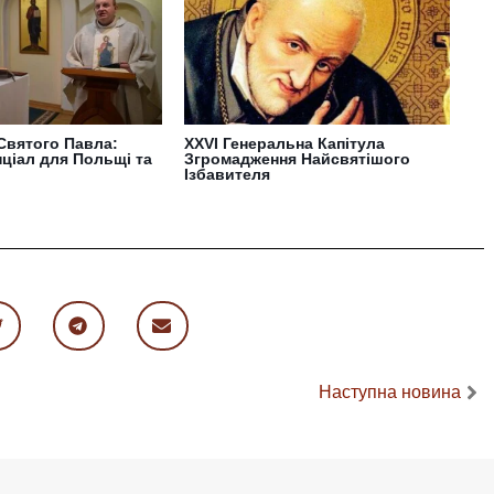
Святого Павла:
XXVI Генеральна Капітула
ціал для Польщі та
Згромадження Найсвятішого
Ізбавителя
Наступна новина