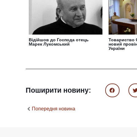
Відійшов до Господа отець
Товариство 
Марек Лукомський
новий провін
України
Поширити новину:
Попередня новина