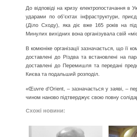
До відповіді на кризу електропостачання в 
ударами по об’єктах інфраструктури, приєд
(Діло Сходу), яка діє вже 165 років на пі
Минулих вихідних вона організувала свій «мі
В комюніке організації зазначається, що її к
доставлені до Різдва та встановлені на па
доставлені до Перемишля та передані пред
Києва та подальший розподіл.
«Œuvre d’Orient, – зазначається у заяві, – п
чином наново підтверджує свою повну солідарн
Схожі новини: