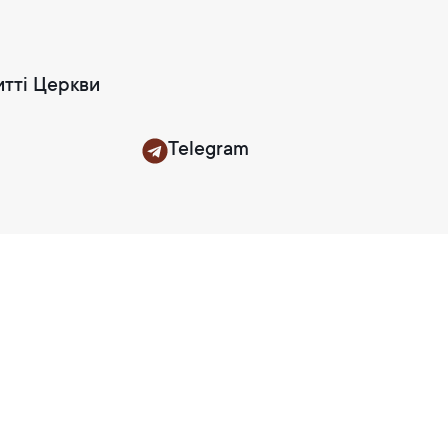
итті Церкви
Telegram