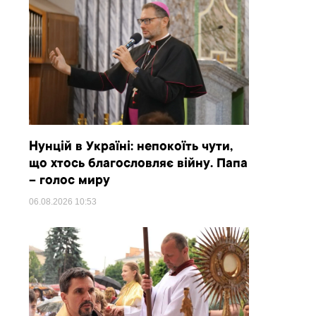
Нунцій в Україні: непокоїть чути,
що хтось благословляє війну. Папа
– голос миру
06.08.2026
10:53