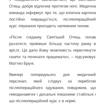
Отець добре відпочив протягом ночі. Медична
команда інформує про те, що клінічна картина
постійно покращується, післяопераційний
курс лікування проходить належним чином.
«Після сніданку Святіший Отець почав
рухатися, провівши більшу частину ранку в
кріслі. Це дало йому можливість переглянути
газети та починати працювати», – підсумовує
Маттео Бруні.
Ввечері попереднього дня медичний
персонал, який слідкує за перебігом
післяопераційного одужання, повідомив, що
гемодинамічні і дихальні показники стабільні і
що післяопераційний курс є в нормі.