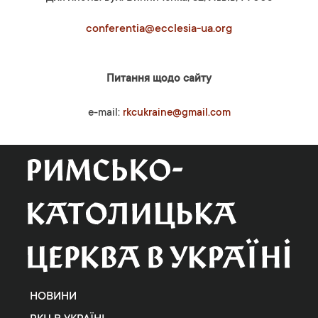
conferentia@ecclesia-ua.org
Питання щодо сайту
e-mail:
rkcukraine@gmail.com
НОВИНИ