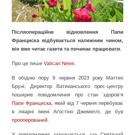
Післяопераційне відновлення Папи
Франциска відбувається належним чином,
він вже читає газети та починає працювати.
Про це пише
Vatican News
.
В обідню пору 9 червня 2023 року Маттео
Бруні, Директор Ватиканського прес-центру
поширив повідомлення про стан здоров’я
Папи Франциска
, який від 7 червня перебуває
в лікарні імені Аґостіно Джемеллі, де був
прооперований
.
У повідомленні зазначається, що Святіший