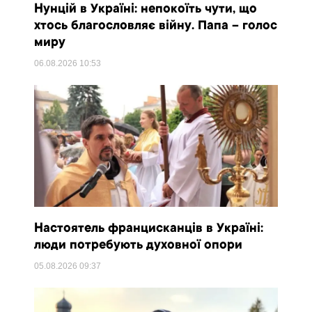
Нунцій в Україні: непокоїть чути, що
хтось благословляє війну. Папа – голос
миру
06.08.2026
10:53
Настоятель францисканців в Україні:
люди потребують духовної опори
05.08.2026
09:37