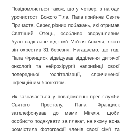
Повідомляється також, що у четвер, з нагоди
урочистості Божого Тіла, Папа прийняв Святе
Причастя. Серед різних побажань, які отримав
Святіший Отець, особливо зворушливим
було надіслане від сім’ї Міґеля Анхеля, якого
він охрестив 31 березня. Нагадаємо, що тоді
Папа Франциск відвідував відділення дитячої
онкології та нейрохірургії наприкінці своєї
попередньої госпіталізації, спричиненої
інфекційним бронхітом.
Як зазначається у повідомленні прес-служби
Святого Престолу, Папа Франциск
зателефонував до мами Міґеля, щоби
особисто подякувати за плакат, на якому вона
розмістила фотографії членів своєї сім’ї та