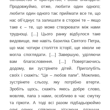
Продовжуймо, отже, любити один одного;
любити один одного так: приймати все те, що
нас об’єднує та залишати в стороні те – якщо
таке є – те, що може створювати між нами
труднощі. […] Цього ранку відбулося таке
видовище, яке навіть базиліка Святого Петра,
що має чотири століття історії, ще ніколи не
могла споглядати. […] Завершую, уділяючи
вам благословення. […] Повертаючись
додому, ви зустрінете дітей. Приголубіть
своїх і скажіть: “Це – любов папи”. Можливо,
зустрінете сльозу, яку потрібно втерти.
Зробіть щось, скажіть якесь добре слово,
мовляв, папа з нами, особливо в час смутку
та гіркоти. А тоді всі разом підбадьорюймо
одні одних, співаючи, зітхаючи, плачучи,