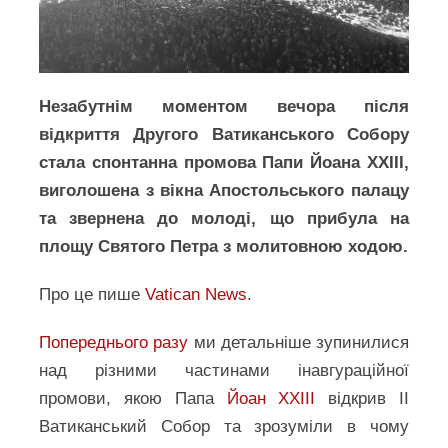
Незабутнім моментом вечора після
відкриття Другого Ватиканського Собору
стала спонтанна промова Папи Йоана ХХІІІ,
виголошена з вікна Апостольського палацу
та звернена до молоді, що прибула на
площу Святого Петра з молитовною ходою.
Про це пише
Vatican News
.
Попереднього разу
ми детальніше зупинилися
над різними частинами інавгураційної
промови, якою Папа
Йоан ХХІІІ
відкрив ІІ
Ватиканський Собор та зрозуміли в чому