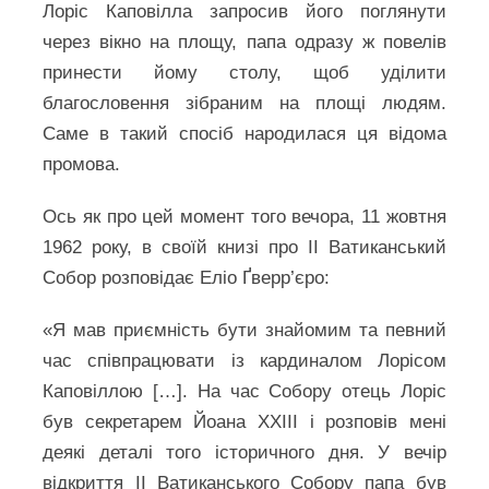
Лоріс Каповілла запросив його поглянути
через вікно на площу, папа одразу ж повелів
принести йому столу, щоб уділити
благословення зібраним на площі людям.
Саме в такий спосіб народилася ця відома
промова.
Ось як про цей момент того вечора, 11 жовтня
1962 року, в своїй книзі про ІІ Ватиканський
Собор розповідає Еліо Ґверр’єро:
«Я мав приємність бути знайомим та певний
час співпрацювати із кардиналом Лорісом
Каповіллою […]. На час Собору отець Лоріс
був секретарем Йоана ХХІІІ і розповів мені
деякі деталі того історичного дня. У вечір
відкриття ІІ Ватиканського Собору папа був