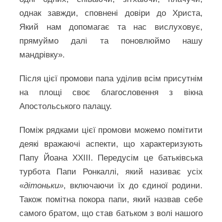
однак завжди, сповнені довіри до Христа,
Який нам допомагає та нас вислуховує,
прямуймо далі та поновлюймо нашу
мандрівку».
Після цієї промови папа уділив всім присутнім
на площі своє благословення з вікна
Апостольського палацу.
Поміж рядками цієї промови можемо помітити
деякі вражаючі аспекти, що характеризують
Папу Йоана ХХІІІ. Передусім це батьківська
турбота Папи Ронкаллі, який називає усіх
«
дітоньки»
, включаючи їх до єдиної родини.
Також помітна покора папи, який назвав себе
самого братом, що став батьком з волі нашого