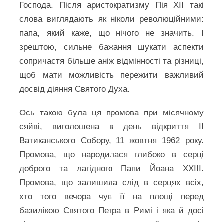
Господа. Після аристократизму Пія ХІІ такі
слова виглядають як ніколи революційними:
папа, який каже, що нічого не значить. І
зрештою, сильне бажання шукати аспекти
сопричастя більше аніж відмінності та різниці,
щоб мати можливість пережити важливий
досвід діяння Святого Духа.
Ось такою була ця промова при місячному
сяйві, виголошена в день відкриття ІІ
Ватиканського Собору, 11 жовтня 1962 року.
Промова, що народилася глибоко в серці
доброго та лагідного Папи Йоана ХХІІІ.
Промова, що залишила слід в серцях всіх,
хто того вечора чув її на площі перед
базилікою Святого Петра в Римі і яка й досі