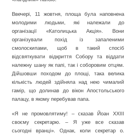
Ввечері, 11 жовтня, площа була наповнена
молодими людьми, які належали до
організації «Католицька Акція». Вони
організували похід із запаленими
смолоскипами, щоб в такий спосіб
відсвяткувати відкриття Собору та віддати
належну шану як папі, так і соборовим отцям.
Дійшовши походом до площі, така велика
кількість людей здійняла над нею чималий
гамір, що долинав до вікон Апостольського
палацу, в якому перебував папа.
«Я не промовлятиму! – сказав Йоан ХХІІІ
своєму секретарю. – Я уже все сказав
сьогодні вранці». Однак, коли секретар о.