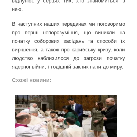
відлунює у серцях тих, хто знайомиться із
нею.
В наступних наших передачах ми поговоримо
про перші непорозуміння, що виникли на
початку соборових засідань та способи їх
вирішення, а також про карибську кризу, коли
людство наблизилося до загрози початку
ядерної війни, і тодішній заклик папи до миру.
Схожі новини: