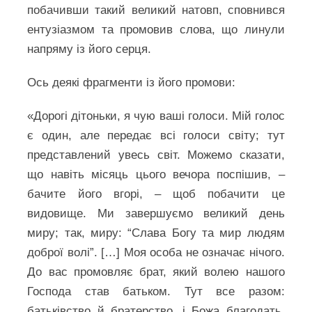
побачивши такий великий натовп, сповнився
ентузіазмом та промовив слова, що линули
напряму із його серця.
Ось деякі фрагменти із його промови:
«Дорогі дітоньки, я чую ваші голоси. Мій голос
є один, але передає всі голоси світу; тут
представлений увесь світ. Можемо сказати,
що навіть місяць цього вечора поспішив, –
бачите його вгорі, – щоб побачити це
видовище. Ми завершуємо великий день
миру; так, миру: “Слава Богу та мир людям
доброї волі”. […] Моя особа не означає нічого.
До вас промовляє брат, який волею нашого
Господа став батьком. Тут все разом:
батьківство й братерство, і Божа благодать.