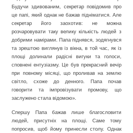
Будучи здивованим, секретар повідомив про
це папі, який однак не бажав підніматися. Але
секретар його заохотив: не можна
розчаровувати таку велику кількість людей з
добрими намірами. Папа піднявся, зодягнувся
та зрештою виглянув із вікна, в той час, як із
площі долинали радісні вигуки та голоси,
сповнені ентузіазму. Це був прекрасний вечір
при повному місяці, що проливав на землю
світло, схоже до денного. Папа почав
говорити та імпровізувати промову, що
заслужено стала відомою».
Спершу Папа бажав лише благословити
людей, присутніх на площі. Саме тому
попросив, щоб йому принесли столу. Однак