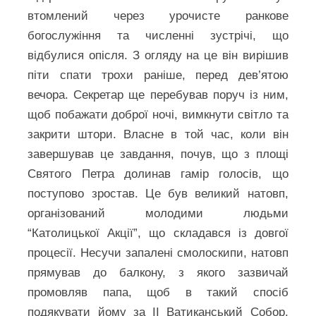
втомлений через урочисте ранкове
богослужіння та численні зустрічі, що
відбулися опісля. З огляду на це він вирішив
піти спати трохи раніше, перед дев’ятою
вечора. Секретар ще перебував поруч із ним,
щоб побажати доброї ночі, вимкнути світло та
закрити штори. Власне в той час, коли він
завершував це завдання, почув, що з площі
Святого Петра долинав гамір голосів, що
поступово зростав. Це був великий натовп,
організований молодими людьми
“Католицької Акції”, що складався із довгої
процесії. Несучи запалені смолоскипи, натовп
прямував до балкону, з якого зазвичай
промовляв папа, щоб в такий спосіб
подякувати йому за ІІ Ватиканський Собор.