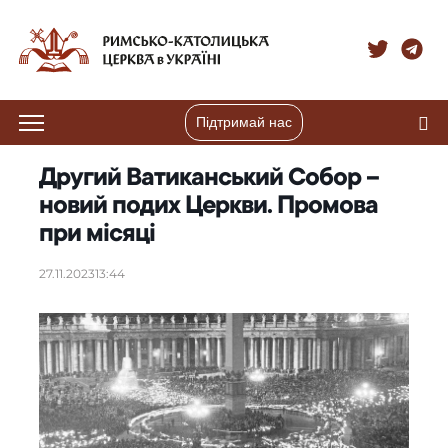
Підтримай нас
Другий Ватиканський Собор –
новий подих Церкви. Промова
при місяці
27.11.2023
13:44