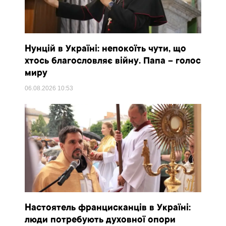
Нунцій в Україні: непокоїть чути, що
хтось благословляє війну. Папа – голос
миру
06.08.2026
10:53
Настоятель францисканців в Україні:
люди потребують духовної опори