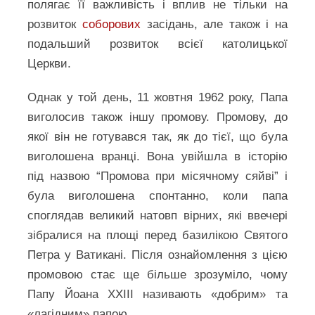
полягає її важливість і вплив не тільки на
розвиток
соборових
засідань, але також і на
подальший розвиток всієї католицької
Церкви.
Однак у той день, 11 жовтня 1962 року, Папа
виголосив також іншу промову. Промову, до
якої він не готувався так, як до тієї, що була
виголошена вранці. Вона увійшла в історію
під назвою “Промова при місячному сяйві” і
була виголошена спонтанно, коли папа
споглядав великий натовп вірних, які ввечері
зібралися на площі перед базилікою Святого
Петра у Ватикані. Після ознайомлення з цією
промовою стає ще більше зрозуміло, чому
Папу Йоана ХХІІІ називають «добрим» та
«лагідним» папою.