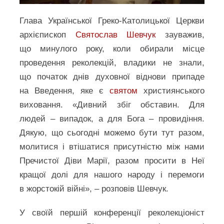
Глава Української Греко-Католицької Церкви
архієпископ
Святослав Шевчук
зауважив,
що минулого року, коли обирали місце
проведення реколекцій, владики не знали,
що початок днів духовної віднови припаде
на Введення, яке є
святом
християнського
виховання. «Дивний збіг обставин. Для
людей – випадок, а для Бога – провидіння.
Дякую, що сьогодні можемо бути тут разом,
молитися і втішатися присутністю між нами
Пречистої Діви Марії, разом просити в Неї
кращої долі для нашого народу і перемоги
в жорстокій війні», – розповів Шевчук.
У своїй першій конференції реколекціоніст