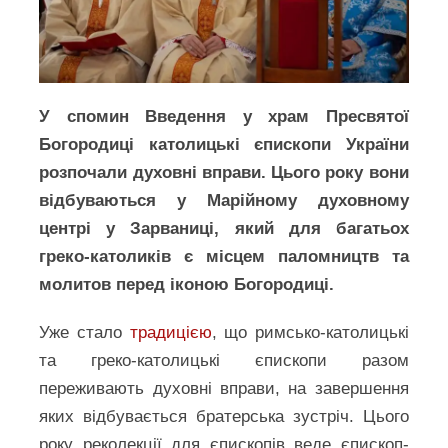
У спомин Введення у храм Пресвятої
Богородиці католицькі єпископи України
розпочали духовні вправи. Цього року вони
відбуваються у Марійному духовному
центрі у Зарваниці, який для багатьох
греко-католиків є місцем паломництв та
молитов перед іконою Богородиці.
Уже стало
традицією
, що римсько-католицькі
та греко-католицькі єпископи разом
переживають духовні вправи, на завершення
яких відбувається братерська зустріч. Цього
року реколекції для єпископів веде єпископ-