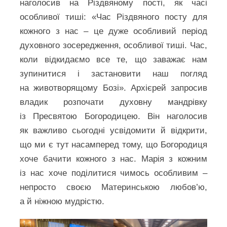
наголосив на Різдвяному пості, як часі
особливої тиші: «Час Різдвяного посту для
кожного з нас – це дуже особливий період
духовного зосередження, особливої тиші. Час,
коли відкидаємо все те, що заважає нам
зупинитися і застановити наш погляд
на животворящому Бозі». Архієрей запросив
владик розпочати духовну мандрівку
із Пресвятою Богородицею. Він наголосив
як важливо сьогодні усвідомити й відкрити,
що ми є тут насамперед тому, що Богородиця
хоче бачити кожного з нас. Марія з кожним
із нас хоче поділитися чимось особливим –
непросто своєю Материнською любов’ю,
а й ніжною мудрістю.