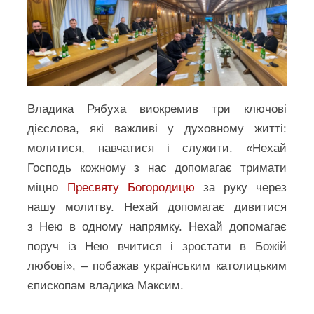
Владика Рябуха виокремив три ключові
дієслова, які важливі у духовному житті:
молитися, навчатися і служити. «Нехай
Господь кожному з нас допомагає тримати
міцно
Пресвяту Богородицю
за руку через
нашу молитву. Нехай допомагає дивитися
з Нею в одному напрямку. Нехай допомагає
поруч із Нею вчитися і зростати в Божій
любові», – побажав українським католицьким
єпископам владика Максим.