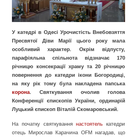
У катедрі в Одесі Урочистість Внебовзяття
Пресвятої Діви Марії цього року мала
особливий характер. Окрім відпусту,
парафіяльна спільнота відзначає 170
річницю консекрації храму та 20 річницю
повернення до катедри ікони Богородиці,
на яку рік тому була накладена папська
корона
. Святкування очолив голова
Конференції єпископів України, ординарій
Луцький єпископ Віталій Скомаровський.
На початку святкування
настоятель
катедри
отець Мирослав Карачина OFM нагадав, що