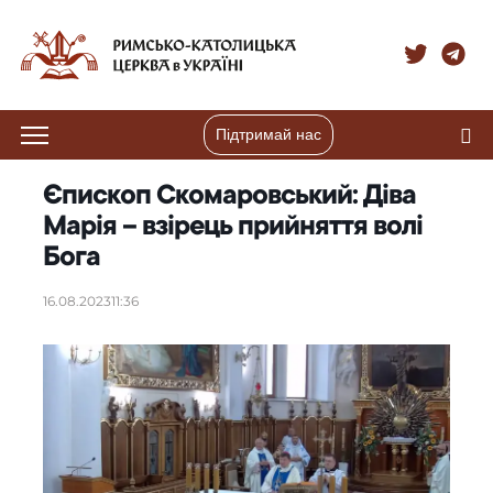
Підтримай нас
Єпископ Скомаровський: Діва
Марія – взірець прийняття волі
Бога
16.08.2023
11:36