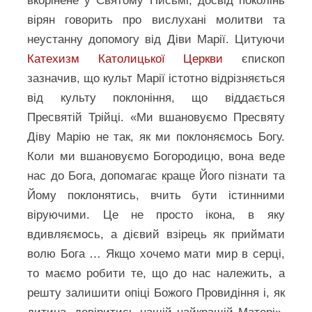
вкорінене у Святому Письмі, досвід поколінь
вірян говорить про вислухані молитви та
неустанну допомогу від Діви Марії. Цитуючи
Катехизм Католицької Церкви
єпископ
зазначив, що культ Марії істотно відрізняється
від культу поклоніння, що віддається
Пресвятій Трійці. «Ми вшановуємо Пресвяту
Діву Марію не так, як ми поклоняємось Богу.
Коли ми вшановуємо Богородицю, вона веде
нас до Бога, допомагає краще Його пізнати та
Йому поклонятись, вчить бути істинними
віруючими. Це не просто ікона, в яку
вдивляємось, а дієвий взірець як приймати
волю Бога … Якщо хочемо мати мир в серці,
то маємо робити те, що до нас належить, а
решту залишити опіці Божого Провидіння і, як