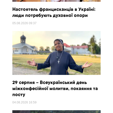
Настоятель францисканців в Україні:
люди потребують духовної опори
05.08.2026
09:37
29 серпня – Всеукраїнський день
міжконфесійної молитви, покаяння та
посту
04.08.2026
16:59