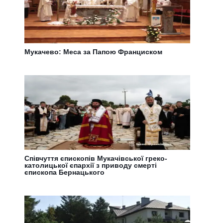
Мукачево: Меса за Папою Франциском
Співчуття єпископів Мукачівської греко-
католицької єпархії з приводу смерті
єпископа Бернацького