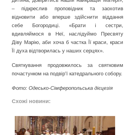
дитина, довіритись нашій найкращій Матері»,
– підкреслив проповідник та заохотив
відновити або вперше здійснити віддання
себе Богородиці. «Брати і сестри,
вдивляймося в Неї, наслідуймо Пресвяту
Діву Марію, аби хоча б частка Її краси, краси
Її духа відтворилась у наших серцях».
Святкування продовжилось за святковим
почастунком на подвір’ї катедрального собору.
Фото: Одесько-Сімферопольська дієцезія
Схожі новини: