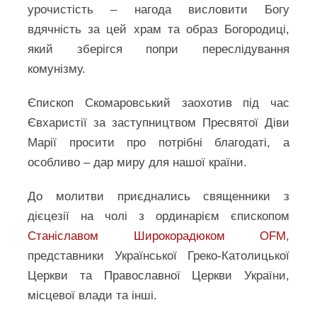
урочистість – нагода висловити Богу
вдячність за цей храм та образ Богородиці,
який зберігся попри переслідування
комунізму.
Єпископ Скомаровський заохотив під час
Євхаристії за заступництвом Пресвятої Діви
Марії просити про потрібні благодаті, а
особливо – дар миру для нашої країни.
До молитви приєднались священники з
дієцезії на чолі з ординарієм єпископом
Станіславом Широкорадюком OFM
,
представники Української Греко-Католицької
Церкви та Православної Церкви України,
місцевої влади та інші.