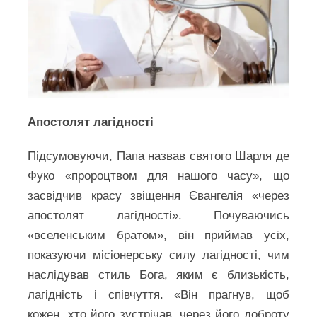
Апостолят лагідності
Підсумовуючи, Папа назвав святого Шарля де
Фуко «пророцтвом для нашого часу», що
засвідчив красу звіщення Євангелія «через
апостолят лагідності». Почуваючись
«вселенським братом», він приймав усіх,
показуючи місіонерську силу лагідності, чим
наслідував стиль Бога, яким є близькість,
лагідність і співчуття. «Він прагнув, щоб
кожен, хто його зустрічав, через його доброту