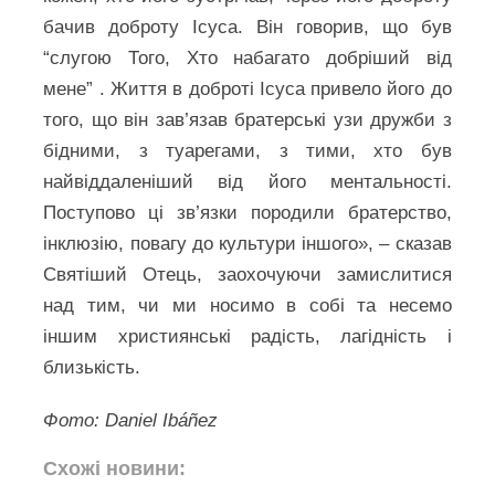
бачив доброту Ісуса. Він говорив, що був
“слугою Того, Хто набагато добріший від
мене” . Життя в доброті Ісуса привело його до
того, що він зав’язав братерські узи дружби з
бідними, з туарегами, з тими, хто був
найвіддаленіший від його ментальності.
Поступово ці зв’язки породили братерство,
інклюзію, повагу до культури іншого», – сказав
Святіший Отець, заохочуючи замислитися
над тим, чи ми носимо в собі та несемо
іншим християнські радість, лагідність і
близькість.
Фото: Daniel Ibáñez
Схожі новини: