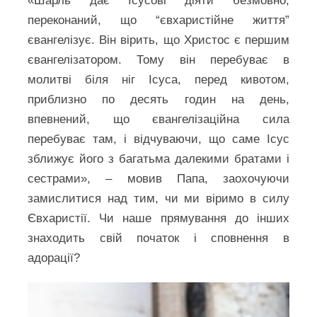
«Шарль дає Ісусові діяти безмовно,
переконаний, що “євхаристійне життя”
євангелізує. Він вірить, що Христос є першим
євангелізатором. Тому він перебуває в
молитві біля ніг Ісуса, перед кивотом,
приблизно по десять годин на день,
впевнений, що євангелізаційна сила
перебуває там, і відчуваючи, що саме Ісус
зближує його з багатьма далекими братами і
сестрами», – мовив Папа, заохочуючи
замислитися над тим, чи ми віримо в силу
Євхаристії. Чи наше прямування до інших
знаходить свій початок і сповнення в
адорації?