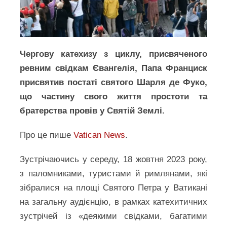
Чергову катехизу з циклу, присвяченого
ревним свідкам Євангелія, Папа Франциск
присвятив постаті святого Шарля де Фуко,
що частину свого життя простоти та
братерства провів у Святій Землі.
Про це пише
Vatican News
.
Зустрічаючись у середу, 18 жовтня 2023 року,
з паломниками, туристами й римлянами, які
зібралися на площі Святого Петра у Ватикані
на загальну аудієнцію, в рамках катехитичних
зустрічей із «деякими свідками, багатими