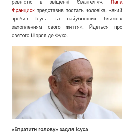
ревністю в звіщенні Євангелія»,
Папа
Франциск
представив постать чоловіка, «який
зробив Ісуса та найубогіших ближніх
захопленням свого життя». Йдеться про
святого Шарля де Фуко.
«Втратити голову» задля Ісуса