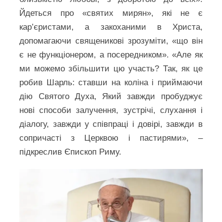
Йдеться про «святих мирян», які не є
кар’єристами, а закоханими в Христа,
допомагаючи священикові зрозуміти, «що він
є не функціонером, а посередником». «Але як
ми можемо збільшити цю участь? Так, як це
робив Шарль: ставши на коліна і приймаючи
дію Святого Духа, Який завжди пробуджує
нові способи залучення, зустрічі, слухання і
діалогу, завжди у співпраці і довірі, завжди в
сопричасті з Церквою і пастирями», –
підкреслив Єпископ Риму.