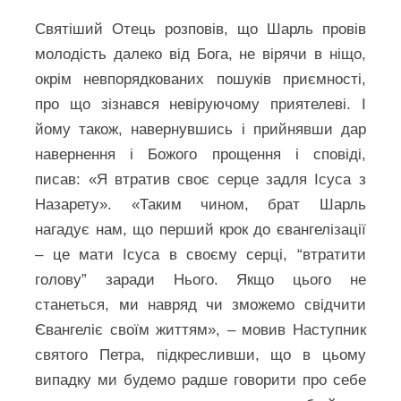
Святіший Отець розповів, що Шарль провів
молодість далеко від Бога, не вірячи в ніщо,
окрім невпорядкованих пошуків приємності,
про що зізнався невіруючому приятелеві. І
йому також, навернувшись і прийнявши дар
навернення і Божого прощення і сповіді,
писав: «Я втратив своє серце задля Ісуса з
Назарету». «Таким чином, брат Шарль
нагадує нам, що перший крок до євангелізації
– це мати Ісуса в своєму серці, “втратити
голову” заради Нього. Якщо цього не
станеться, ми навряд чи зможемо свідчити
Євангеліє своїм життям», – мовив Наступник
святого Петра, підкресливши, що в цьому
випадку ми будемо радше говорити про себе