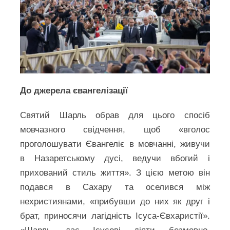
До джерела євангелізації
Святий Шарль обрав для цього спосіб
мовчазного свідчення, щоб «вголос
проголошувати Євангеліє в мовчанні, живучи
в Назаретському дусі, ведучи вбогий і
прихований стиль життя». З цією метою він
подався в Сахару та оселився між
нехристиянами, «прибувши до них як друг і
брат, приносячи лагідність Ісуса-Євхаристії».