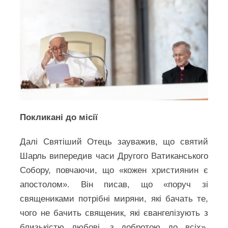
Покликані до місії
Далі Святіший Отець зауважив, що святий
Шарль випередив часи Другого Ватиканського
Собору, повчаючи, що «кожен християнин є
апостолом». Він писав, що «поруч зі
священиками потрібні миряни, які бачать те,
чого не бачить священик, які євангелізують з
близькістю любові, з добротою до всіх».