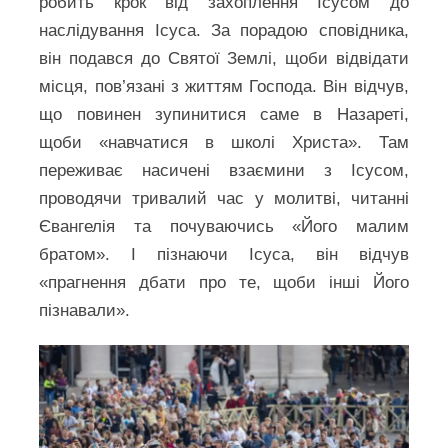
робить крок від захоплення Ісусом до
наслідування Ісуса. За порадою сповідника,
він подався до Святої Землі, щоби відвідати
місця, пов’язані з життям Господа. Він відчув,
що повинен зупинитися саме в Назареті,
щоби «навчатися в школі Христа». Там
переживає насичені взаємини з Ісусом,
проводячи тривалий час у молитві, читанні
Євангелія та почуваючись «Його малим
братом». І пізнаючи Ісуса, він відчув
«прагнення дбати про те, щоби інші Його
пізнавали».