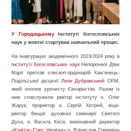
У
Городоцькому
Інституті богословських
наук у жовтні стартував навчальний процес.
На інавгурацію академічного 2023/2024 року в
Інституті богословських наук
Непорочної Діви
Марії приїхав єпископ-ординарій Кам’янець-
Подільської дієцезії
Леон Дубравський
OFM,
який очолив урочисту Євхаристію. Разом із
ним співслужили ректор інституту о. Олег
Жарук, проректор о. Сергій Хитрий, віце-
ректор Вищої духовної семінарії Святого
Духа, о. Василь Косік, виконавчий директор
«
Карітас-Спес
Україна» о. В’ячеслав Гриневич