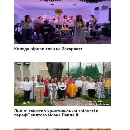
Коляда віросвітлян на Закарпатті
Львів: таїнство християнської зрілості в
парафії святого Йоана Павла ІІ