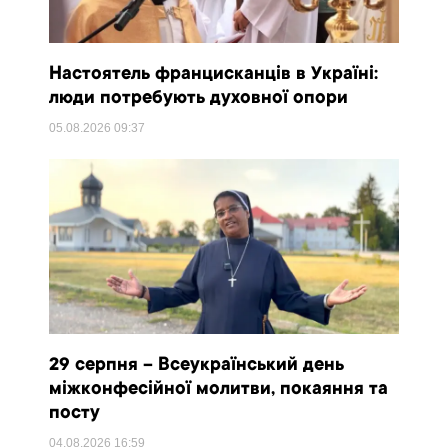
Настоятель францисканців в Україні:
люди потребують духовної опори
05.08.2026
09:37
29 серпня – Всеукраїнський день
міжконфесійної молитви, покаяння та
посту
04.08.2026
16:59