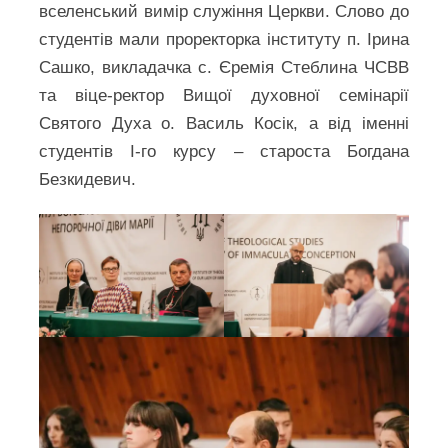
вселенський вимір служіння Церкви. Слово до
студентів мали проректорка інституту п. Ірина
Сашко, викладачка с. Єремія Стеблина ЧСВВ
та віце-ректор Вищої духовної семінарії
Святого Духа о. Василь Косік, а від іменні
студентів I-го курсу – староста Богдана
Безкидевич.