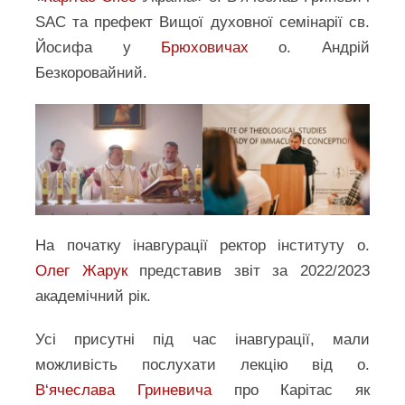
SAC та префект Вищої духовної семінарії св.
Йосифа у
Брюховичах
о. Андрій
Безкоровайний.
На початку інавгурації ректор інституту о.
Олег Жарук
представив звіт за 2022/2023
академічний рік.
Усі присутні під час інавгурації, мали
можливість послухати лекцію від о.
В‘ячеслава Гриневича
про Карітас як