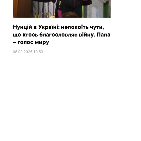
Нунцій в Україні: непокоїть чути,
що хтось благословляє війну. Папа
– голос миру
06.08.2026
10:53