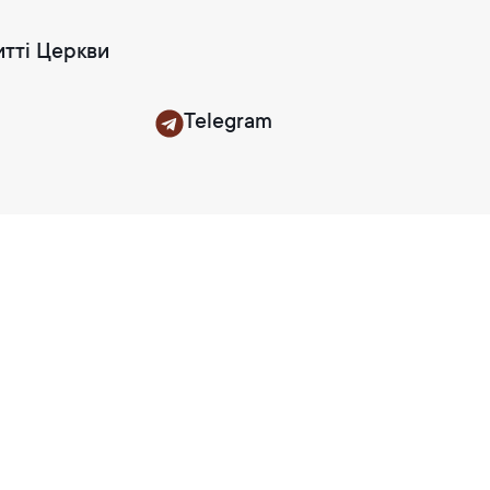
итті Церкви
Telegram