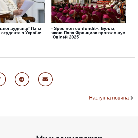
ьної аудієнції Папа
«Spes non confundit». Булла,
 студента з України
якою Папа Франциск проголошує
Ювілей 2025
Наступна новина