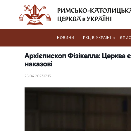
НОВИНИ
РКЦ В УКРАЇНІ
ЄПИС
Архієпископ Фізікелла: Церква 
наказові
25.04.2023
17:15