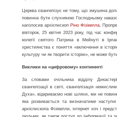
Церква євангелізує не тому, що змушена дола
повинна бути слухняною Господньому наказо
наголосив архієпископ
Ріно Фізікелла
, Пропре
вівторок, 25 квітня 2023 року, під час конф
колегії святого Патрика в Мейнуті в Ірла
християнства є поняття «включення в історі
культуру чи як творити історію», не може бут
Виклики на «цифровому» континенті
За словами очільника відділу Дикасте
євангелізації в світі, євангелізація немисли
Духа», відкриваємо нові шляхи, ми не повинн
яка розвивається та визначатиме наступні
архієпископа Фізікелли, інтернет хоч і предс
людьми, як також доступ до інформації та зн