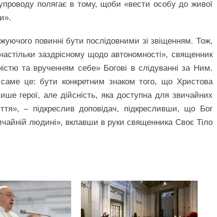
упроводу полягає в тому, щоби «вести особу до живої
и».
жуючого повинні бути послідовними зі звіщенням. Тож,
, «настільки заздрісному щодо автономності», священник
істю та врученням себе» Богові в слідуванні за Ним.
 саме це: бути конкретним знаком того, що Христова
 лише герої, але дійсність, яка доступна для звичайних
ття», – підкреслив доповідач, підкресливши, що Бог
чайній людині», вклавши в руки священника Своє Тіло