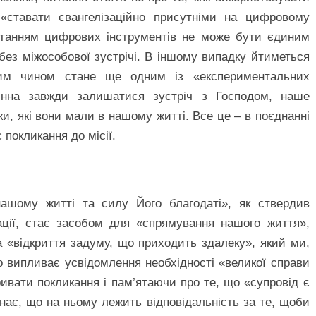
к «ставати євангелізаційно присутніми на цифровому
истанням цифрових інструментів не може бути єдиним
 без міжособової зустрічі. В іншому випадку йтиметься
таким чином стане ще одним із «експериментальних
инна завжди залишатися зустріч з Господом, наше
ки, які вони мали в нашому житті. Все це – в поєднанні
покликання до місії.
нашому житті та силу Його благодаті», як ствердив
ації, стає засобом для «спрямування нашого життя»,
 а «відкриття задуму, що приходить здалеку», який ми,
о випливає усвідомлення необхідності «великої справи
ивати покликання і пам’ятаючи про те, що «супровід є
нає, що на ньому лежить відповідальність за те, щоби