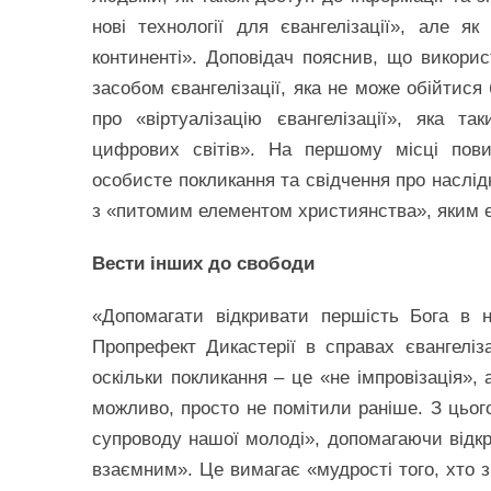
нові технології для євангелізації», але я
континенті». Доповідач пояснив, що викор
засобом євангелізації, яка не може обійтися
про «віртуалізацію євангелізації», яка 
цифрових світів». На першому місці пов
особисте покликання та свідчення про наслід
з «питомим елементом християнства», яким є 
Вести інших до свободи
«Допомагати відкривати першість Бога в 
Пропрефект Дикастерії в справах євангеліз
оскільки покликання – це «не імпровізація»,
можливо, просто не помітили раніше. З цьог
супроводу нашої молоді», допомагаючи відкр
взаємним». Це вимагає «мудрості того, хто з