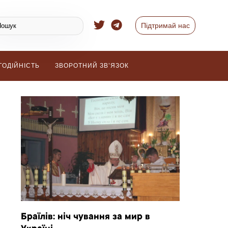
Підтримай нас
ГОДІЙНІСТЬ
ЗВОРОТНИЙ ЗВ’ЯЗОК
Браїлів: ніч чування за мир в