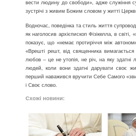
вести людину до свободи», адже служіння с
зустрічі з живим Божим словом у житті Церкв
Водночас, поведінка та стиль життя супровод
як наголосив архієпископ Фізікелла, в світі
показує, що «немає протиріччя між автономн
«Врешті решт, від священника вимагається
любов – це не утопія, не річ, на яку здатні
людей, коли вони здатні дарувати своє жи
перший наважився вручити Себе Самого «зви
і Своє слово.
Схожі новини: