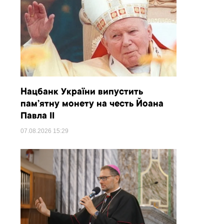
Нацбанк України випустить
пам’ятну монету на честь Йоана
Павла II
07.08.2026
15:29