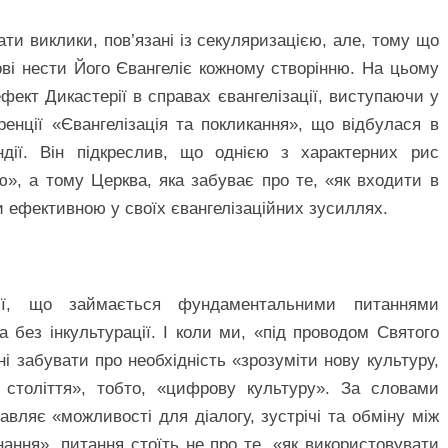
ти виклики, пов’язані із секуляризацією, але, тому що
ві нести Його Євангеліє кожному створінню. На цьому
фект Дикастерії в справах євангелізації, виступаючи у
еренції «Євангелізація та покликання», що відбулася в
ндії. Він підкреслив, що однією з характерних рис
ю», а тому Церква, яка забуває про те, «як входити в
и ефективною у своїх євангелізаційних зусиллях.
рії, що займається фундаментальними питаннями
ма без інкультурації. І коли ми, «під проводом Святого
і забувати про необхідність «зрозуміти нову культуру,
 століття», тобто, «цифрову культуру». За словами
тавляє «можливості для діалогу, зустрічі та обміну між
ання», питання стоїть не про те, «як використовувати