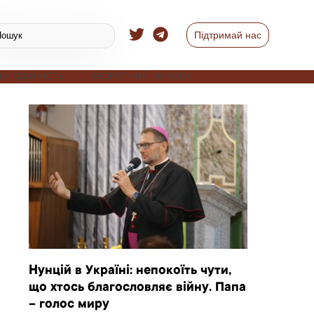
Підтримай нас
ЛАГОДІЙНІСТЬ
ЗВОРОТНИЙ ЗВ’ЯЗОК
Нунцій в Україні: непокоїть чути,
що хтось благословляє війну. Папа
– голос миру