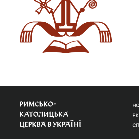
Н
РК
Є