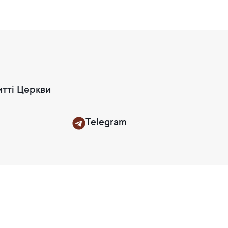
итті Церкви
Telegram