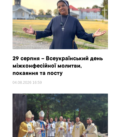
29 серпня – Всеукраїнський день
міжконфесійної молитви,
покаяння та посту
04.08.2026
16:59