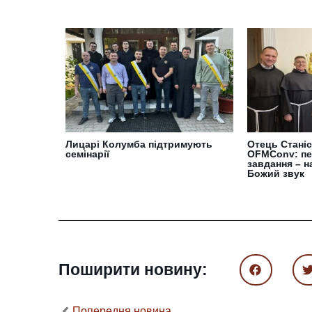
Лицарі Колумба підтримують
Отець Стані
семінарії
OFMConv: п
завдання – н
Божий звук
Поширити новину:
Попередня новина