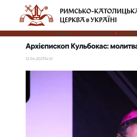
НОВИНИ
РКЦ В УКРАЇНІ
ЄПИСК
Архієпископ Кульбокас: молитва 
12.04.2023
14:51