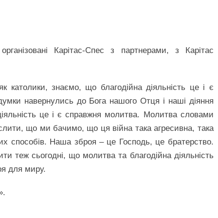
 організовані Карітас-Спес з партнерами, з Карітас
к католики, знаємо, що благодійна діяльність це і є
умки навернулись до Бога нашого Отця і наші діяння
діяльність це і є справжня молитва. Молитва словами
еслити, що ми бачимо, що ця війна така агресивна, така
х способів. Наша зброя – це Господь, це братерство.
ти теж сьогодні, що молитва та благодійна діяльність
оя для миру.
».