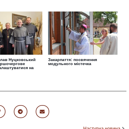
слав Нуцковський
Закарпаття: посвячення
ершочергове
модульного містечка
алаштуватися на
Наступна новина