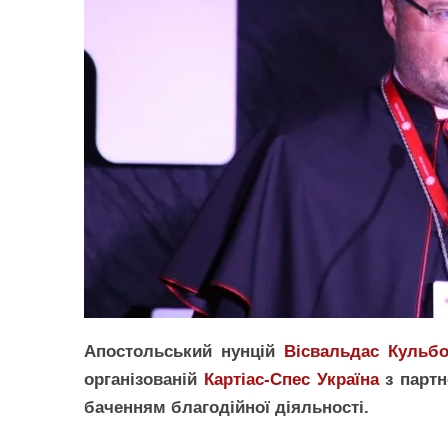
Апостольський нунцій
Вісвальдас Кульбо
організованій
Картіас-Спес Україна
з партн
баченням благодійної діяльності.