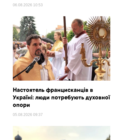
06.08.2026
10:53
Настоятель францисканців в
Україні: люди потребують духовної
опори
05.08.2026
09:37