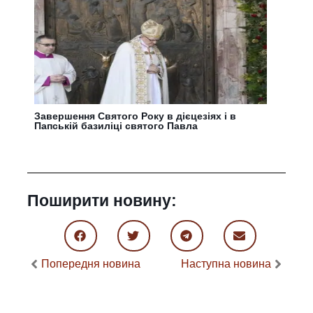
Завершення Святого Року в дієцезіях і в
Папській базиліці святого Павла
Поширити новину:
Попередня новина
Наступна новина