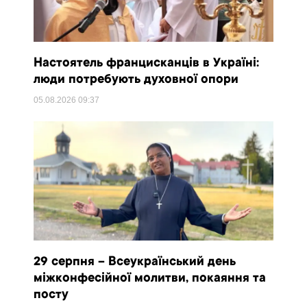
Настоятель францисканців в Україні:
люди потребують духовної опори
05.08.2026
09:37
29 серпня – Всеукраїнський день
міжконфесійної молитви, покаяння та
посту