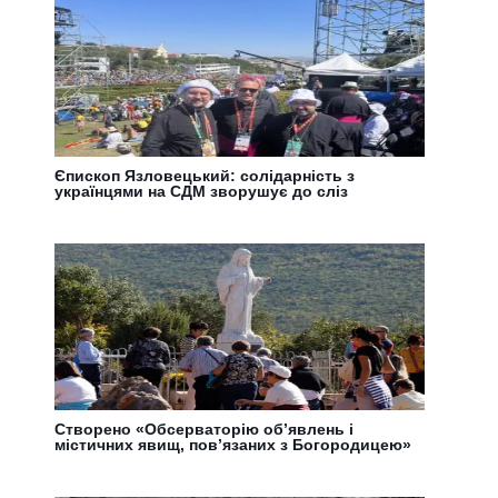
Єпископ Язловецький: солідарність з
українцями на СДМ зворушує до сліз
Створено «Обсерваторію об’явлень і
містичних явищ, пов’язаних з Богородицею»