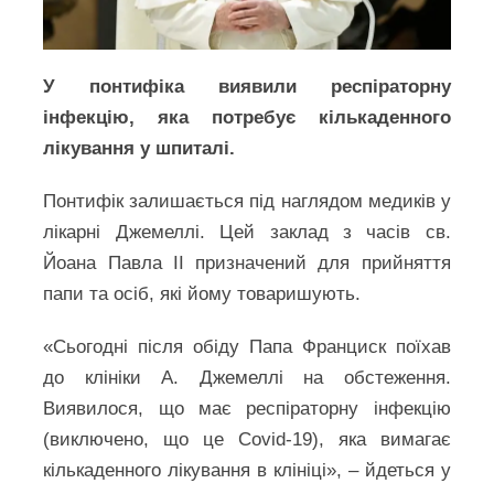
У понтифіка виявили респіраторну
інфекцію, яка потребує кількаденного
лікування у шпиталі.
Понтифік залишається під наглядом медиків у
лікарні Джемеллі. Цей заклад з часів св.
Йоана Павла ІІ призначений для прийняття
папи та осіб, які йому товаришують.
«Сьогодні після обіду Папа Франциск поїхав
до клініки А. Джемеллі на обстеження.
Виявилося, що має респіраторну інфекцію
(виключено, що це Covid-19), яка вимагає
кількаденного лікування в клініці», – йдеться у