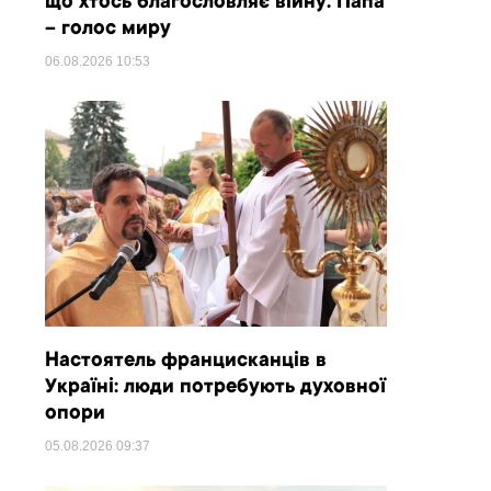
що хтось благословляє війну. Папа
– голос миру
06.08.2026
10:53
Настоятель францисканців в
Україні: люди потребують духовної
опори
05.08.2026
09:37