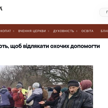
КОПАТ
ВЧЕННЯ ЦЕРКВИ
ДУХОВНІСТЬ
ОСВІТА
БЛА
ють, щоб відлякати охочих допомогти