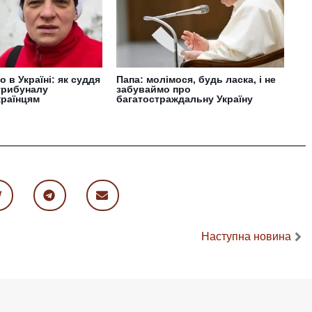
 в Україні: як суддя
Папа: молімося, будь ласка, і не
трибуналу
забуваймо про
країнцям
багатостраждальну Україну
Наступна новина