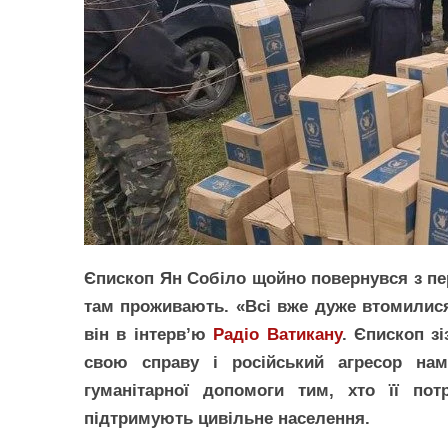
Єпископ Ян Собіло щойно повернувся з пе
там проживають. «Всі вже дуже втомилися 
він в інтерв’ю
Радіо Ватикану
. Єпископ з
свою справу і російський агресор нам
гуманітарної допомоги тим, хто її пот
підтримують цивільне населення.