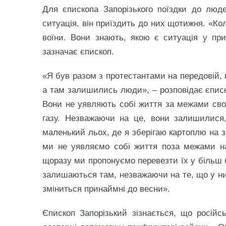
Для єпископа Запорізького поїздки до лю
ситуація, він приїздить до них щотижня. «Ко
воїни. Вони знають, якою є ситуація у пр
зазначає єпископ.
«Я був разом з протестантами на передовій,
а там залишились люди», – розповідає єписко
Вони не уявляють собі життя за межами своїх
газу. Незважаючи на це, вони залишилися
маленький льох, де я зберігаю картоплю на з
ми не уявляємо собі життя поза межами н
щоразу ми пропонуємо перевезти їх у більш б
залишаються там, незважаючи на те, що у ни
зміниться принаймні до весни».
Єпископ Запорізький зізнається, що росій