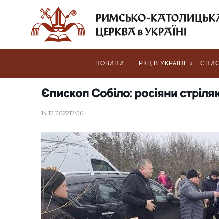
НОВИНИ
РКЦ В УКРАЇНІ
ЄПИС
Єпископ Собіло: росіяни стріля
14.12.2022
17:36