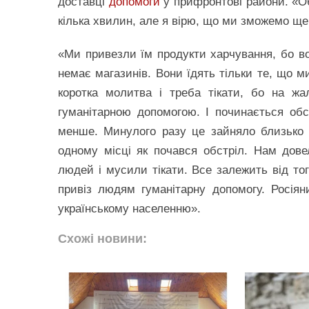
доставці
допомоги
у прифронтові райони. «О
кілька хвилин, але я вірю, що ми зможемо ще 
«Ми привезли їм продукти харчування, бо во
немає магазинів. Вони їдять тільки те, що м
коротка молитва і треба тікати, бо на ж
гуманітарною допомогою. І починається обс
менше. Минулого разу це зайняло близько 
одному місці як почався обстріл. Нам дов
людей і мусили тікати. Все залежить від то
привіз людям гуманітарну допомогу. Росіян
українському населенню».
Схожі новини: