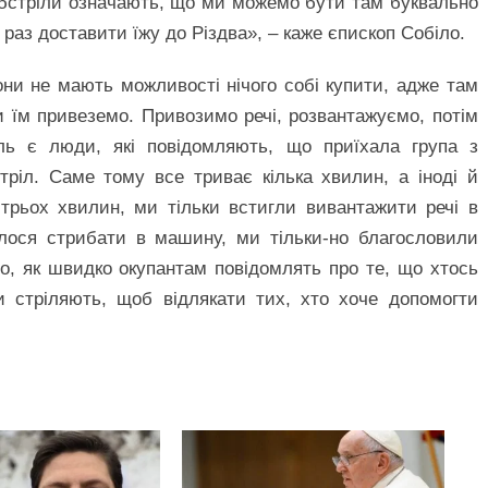
бстріли означають, що ми можемо бути там буквально
раз доставити їжу до Різдва», – каже єпископ Собіло.
ни не мають можливості нічого собі купити, адже там
и їм привеземо. Привозимо речі, розвантажуємо, потім
аль є люди, які повідомляють, що приїхала група з
тріл. Саме тому все триває кілька хвилин, а іноді й
трьох хвилин, ми тільки встигли вивантажити речі в
елося стрибати в машину, ми тільки-но благословили
го, як швидко окупантам повідомлять про те, що хтось
и стріляють, щоб відлякати тих, хто хоче допомогти