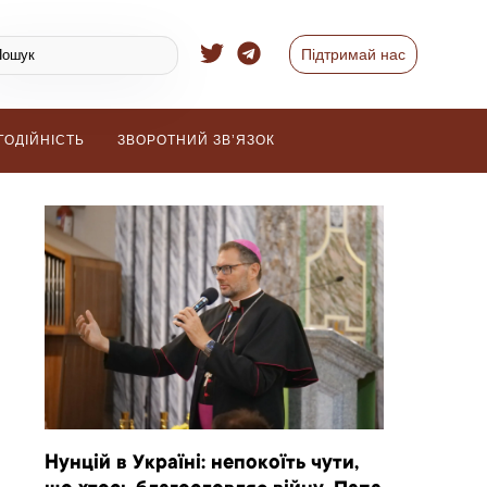
Підтримай нас
ГОДІЙНІСТЬ
ЗВОРОТНИЙ ЗВ’ЯЗОК
Нунцій в Україні: непокоїть чути,