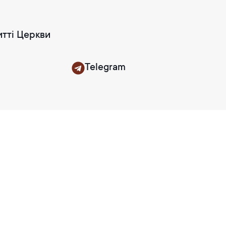
итті Церкви
Telegram