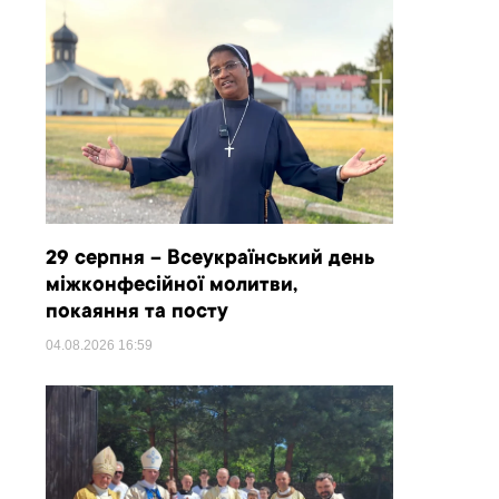
29 серпня – Всеукраїнський день
міжконфесійної молитви,
покаяння та посту
04.08.2026
16:59