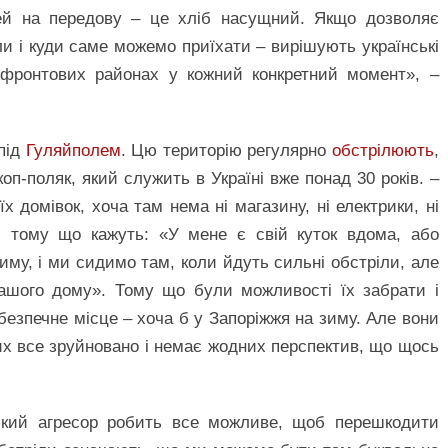
дей на передову – це хліб насущний. Якщо дозволяє
ли і куди саме можемо приїхати – вирішують українські
ифронтових районах у кожний конкретний момент», –
 під
Гуляйполем
. Цю територію регулярно
обстрілюють
,
п-поляк, який служить в Україні вже понад 30 років. –
 домівок, хоча там нема ні магазину, ні електрики, ні
, тому що кажуть: «У мене є свій куток вдома, або
иму, і ми сидимо там, коли йдуть сильні обстріли, але
ашого дому». Тому що були можливості їх забрати і
езпечне місце – хоча б у Запоріжжя на зиму. Але вони
х все зруйновано і немає жодних перспектив, що щось
ський агресор робить все можливе, щоб перешкодити