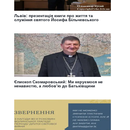
Львів: презентація книги про життя та
служіння святого Йосифа Більчевського
Єпископ Скомаровський: Ми керуємося не
ненавистю, а любов’ю до Батьківщини