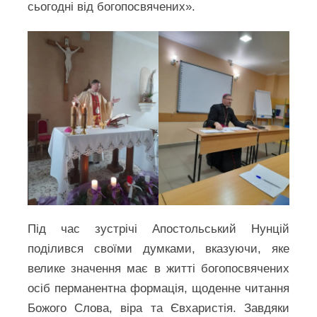
сьогодні від богопосвячених».
Під час зустрічі Апостольський Нунцій
поділився своїми думками, вказуючи, яке
велике значення має в житті богопосвячених
осіб перманентна формація, щоденне читання
Божого Слова, віра та Євхаристія. Завдяки