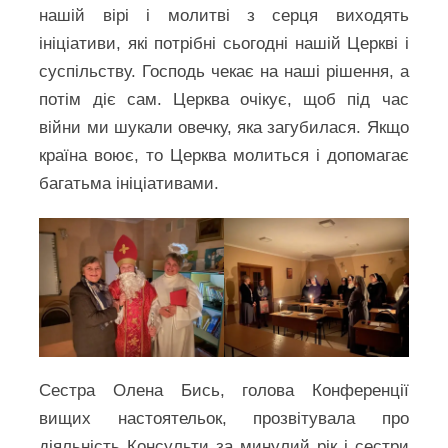
нашій вірі і молитві з серця виходять
ініціативи, які потрібні сьогодні нашій Церкві і
суспільству. Господь чекає на наші рішення, а
потім діє сам. Церква очікує, щоб під час
війни ми шукали овечку, яка загубилася. Якщо
країна воює, то Церква молиться і допомагає
багатьма ініціативами.
Сестра Олена Бись, голова Конференції
вищих настоятельок, прозвітувала про
діяльність Консульти за минулий рік і сестри