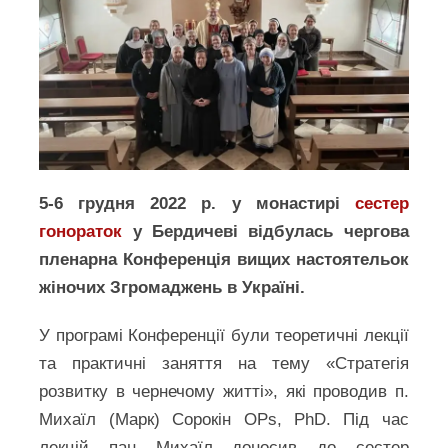
5-6 грудня 2022 р. у монастирі
сестер
гонораток
у Бердичеві відбулась чергова
пленарна Конференція вищих настоятельок
жіночих Згромаджень в Україні.
У програмі Конференції були теоретичні лекції
та практичні заняття на тему «Стратегія
розвитку в чернечому житті», які проводив п.
Михаїл (Марк) Сорокін OPs, PhD. Під час
лекцій пан Михаїл доносив до сестер