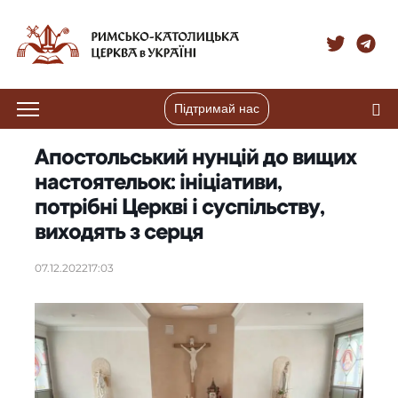
Підтримай нас
Апостольський нунцій до вищих
настоятельок: ініціативи,
потрібні Церкві і суспільству,
виходять з серця
07.12.2022
17:03