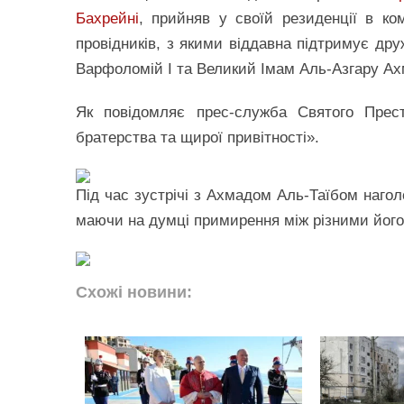
Бахрейні
, прийняв у своїй резиденції в ком
провідників, з якими віддавна підтримує др
Варфоломій І та Великий Імам Аль-Азгару Ах
Як повідомляє прес-служба Святого Прест
братерства та щирої привітності».
Під час зустрічі з Ахмадом Аль-Таїбом нагол
маючи на думці примирення між різними його
Схожі новини: