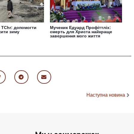
 TChr: допомогти
Мученик Едуард Профіттліх:
жити зиму
смерть для Христа найкраще
завершення мого життя
Наступна новина