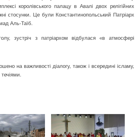
плексі королівського палацу в Авалі двох релігійних
ужні стосунки. Це були Константинопольський Патріарх
мад Аль-Таїб.
олу, зустріч з патріархом відбулася «в атмосфері
ошено на важливості діалогу, також і всередині ісламу,
 течіями.