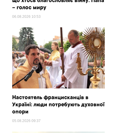
що хтось благословляє війну. Папа
– голос миру
06.08.2026
10:53
Настоятель францисканців в
Україні: люди потребують духовної
опори
05.08.2026
09:37