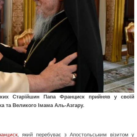
ких Старійшин Папа Франциск прийняв у своїй
ха та Великого Імама Аль-Азгару.
анциск
, який перебуває з Апостольським візитом у