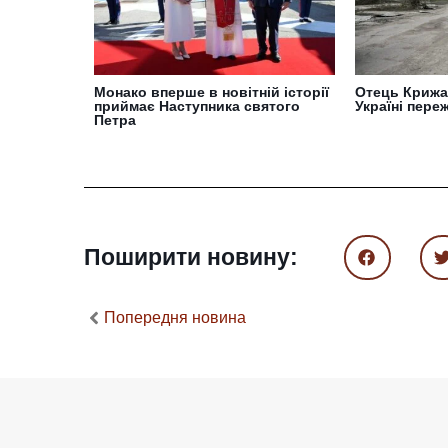
Монако вперше в новітній історії
Отець Крижа
приймає Наступника святого
Україні пере
Петра
Поширити новину:
Попередня новина