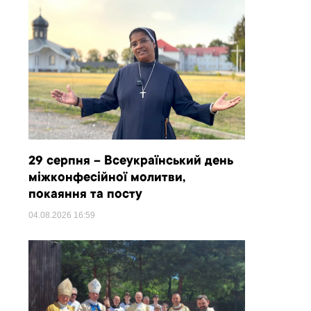
29 серпня – Всеукраїнський день
міжконфесійної молитви,
покаяння та посту
04.08.2026
16:59