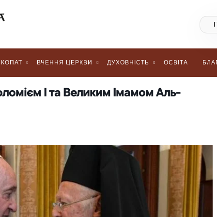
КОПАТ
ВЧЕННЯ ЦЕРКВИ
ДУХОВНІСТЬ
ОСВІТА
БЛА
оломієм І та Великим Імамом Аль-