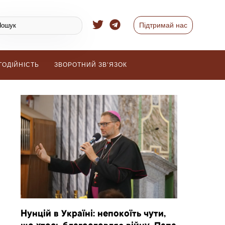
Підтримай нас
ГОДІЙНІСТЬ
ЗВОРОТНИЙ ЗВ’ЯЗОК
Нунцій в Україні: непокоїть чути,