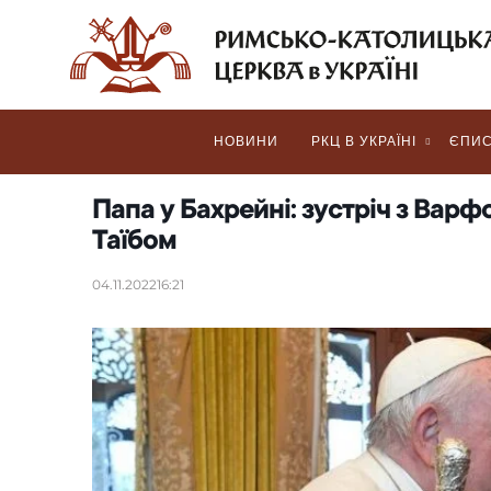
НОВИНИ
РКЦ В УКРАЇНІ
ЄПИС
Папа у Бахрейні: зустріч з Варф
Таїбом
04.11.2022
16:21