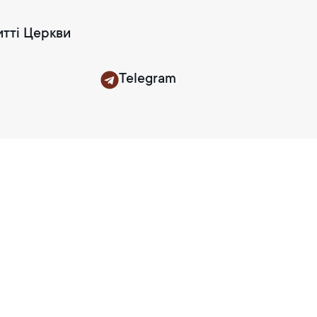
итті Церкви
Telegram