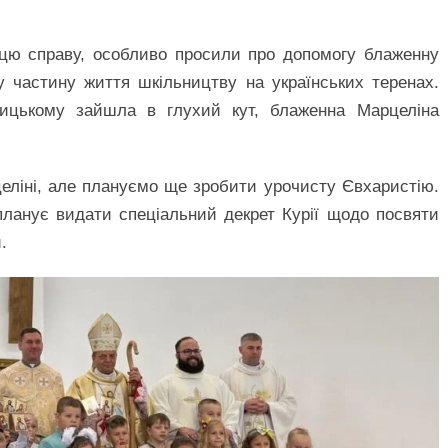
ю справу, особливо просили про допомогу блаженну
у частину життя шкільництву на українських теренах.
ицькому зайшла в глухий кут, блаженна Марцеліна
еліні, але плануємо ще зробити урочисту Євхаристію.
ланує видати спеціальний декрет Курії щодо посвяти
.