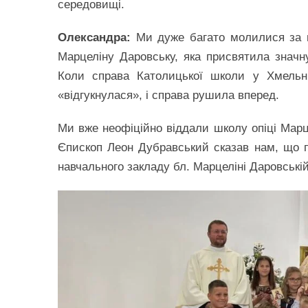
середовищі.
Олександра:
Ми дуже багато молилися за ц
Марцеліну Даровську, яка присвятила значн
Коли справа Католицької школи у Хмельн
«відгукнулася», і справа рушила вперед.
Ми вже неофіційно віддали школу опіці Марц
Єпископ Леон Дубравський сказав нам, що п
навчального закладу бл. Марцеліні Даровській