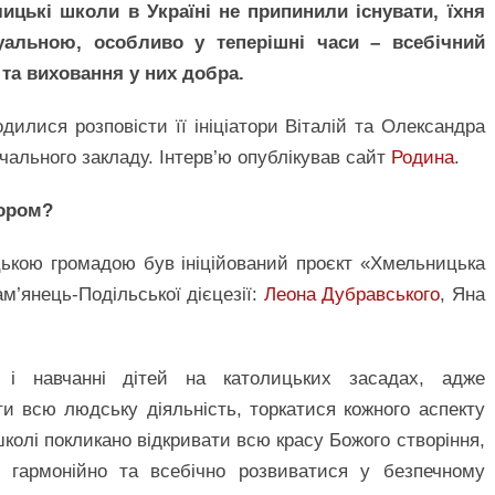
лицькі школи в Україні не припинили існувати, їхня
уальною, особливо у теперішні часи – всебічний
 та виховання у них добра.
илися розповісти її ініціатори Віталій та Олександра
ального закладу. Інтерв’ю опублікував сайт
Родина
.
тором?
цькою громадою був ініційований проєкт «Хмельницька
м’янець-Подільської дієцезії:
Леона Дубравського
, Яна
 і навчанні дітей на католицьких засадах, адже
и всю людську діяльність, торкатися кожного аспекту
школі покликано відкривати всю красу Божого створіння,
ь гармонійно та всебічно розвиватися у безпечному