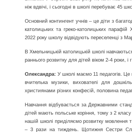
ніж вдвічі, і сьогодні в школі перебуває 45 шк
Основний контингент учнів – це діти з багат
католицьких та греко-католицьких парафій 
2022 року школу відвідують переселенці з Ма
В Хмельницькій католицькій школі навчаються д
раннього розвитку для дітей віком 2-4 роки, і 
Олександра:
У школі маємо 11 педагогів. Це 
вчителька музики, вихователі для дошкіль
християнами різних конфесій, половина педаго
Навчання відбувається за Державними стан
дітей мають польське коріння, тому з 2 клас
нашій школі приділяємо розвитку мовлення та
– 3 рази на тиждень. Щотижня Сестри Слу