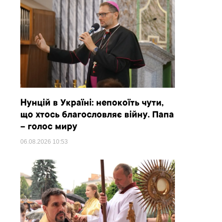
Нунцій в Україні: непокоїть чути,
що хтось благословляє війну. Папа
– голос миру
06.08.2026
10:53