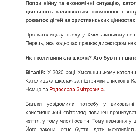
Попри війну та економічні ситуацію, като
діяльність залишається незмінною і акт
розвиток дітей на християнських цінностях
Про католицьку школу у Хмельницькому погод
Перець, яка водночас працює директором навч
Як і коли виникла школа? Хто був її ініціа
Віталій
: У 2020 році Хмельницькому католи
Католицька школа» за підтримки єпископів Ка
Нємца та
Радослава Змітровича
.
Батьки усвідомили потребу у вихованні
християнський світогляд повинен пронизуват
життя, у тому числі освіти. Тому навчання у 
Його закони, сенс буття, дати можливіст