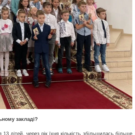
ьному закладі?
13 дітей, через рік їхня кількість збільшилась більше