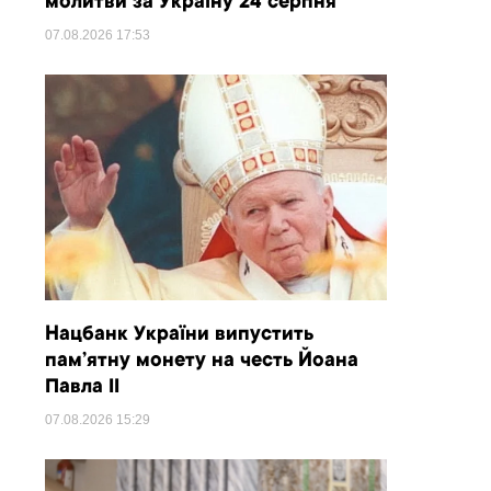
молитви за Україну 24 серпня
07.08.2026
17:53
Нацбанк України випустить
пам’ятну монету на честь Йоана
Павла II
07.08.2026
15:29