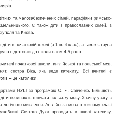
олярів.
одітних та малозабезпечених сімей, парафіяни римсько-
Хмельницького. Є також діти з православних сімей, з
ріуполя та Києва.
іти в початковій школі (з 1 по 4 клас), а також є група
група підготовки до школи віком 4-5 років.
вчителі початкової школи, англійської та польської мов,
нят, сестра Віка, яка веде катехизу. Всі вчителі є
гів – це католики.
дартами НУШ за програмою О. Я. Савченко. Більшість
у діти починають вивчати польську мову. Значну увагу в
 логічного мислення. Англійська мова в кожному класі
жебниці Святого Духа проводять в школі катехизу,