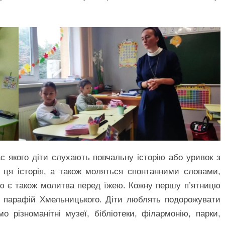
с якого діти слухають повчальну історію або уривок з
є ця історія, а також моляться спонтанними словами,
ою є також молитва перед їжею. Кожну першу п’ятницю
з парафій Хмельницького. Діти люблять подорожувати
о різноманітні музеї, бібліотеки, філармонію, парки,