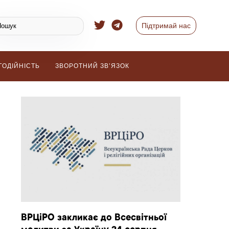
Підтримай нас
ГОДІЙНІСТЬ
ЗВОРОТНИЙ ЗВ’ЯЗОК
ВРЦіРО закликає до Всесвітньої