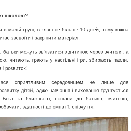
ною школою?
в малій групі, в класі не більше 10 дітей, тому кожна
гає засвоїти і закріпити матеріал.
 батьки можуть зв’язатися з дитиною через вчителя, а
ою, читають, грають у настільні ігри, збирають пазли,
 і розвиток!
лася сприятливим середовищем не лише для
 розвитку дітей, адже навчання і виховання ґрунтується
Бога та ближнього, пошани до батьків, вчителів,
обачати, здатності до емпатії, співчуття.