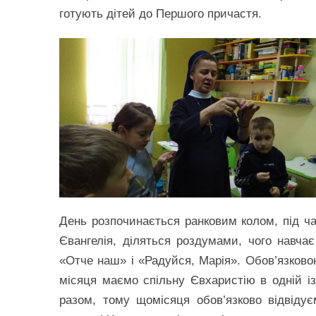
готують дітей до Першого причастя.
День розпочинається ранковим колом, під ча
Євангелія, діляться роздумами, чого навча
«Отче наш» і «Радуйся, Марія». Обов’язков
місяця маємо спільну Євхаристію в одній і
разом, тому щомісяця обов’язково відвідуєм