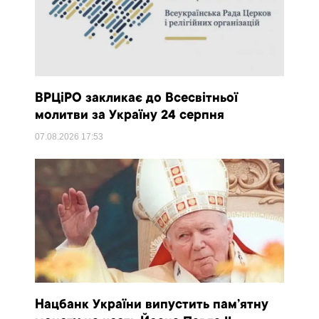
ВРЦіРО закликає до Всесвітньої
молитви за Україну 24 серпня
07.08.2026
17:53
Нацбанк України випустить пам’ятну