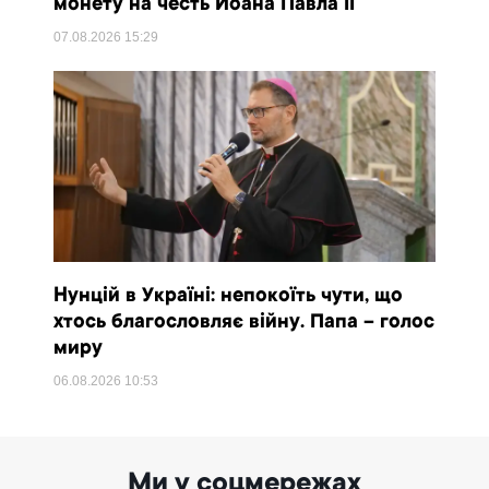
монету на честь Йоана Павла II
07.08.2026
15:29
Нунцій в Україні: непокоїть чути, що
хтось благословляє війну. Папа – голос
миру
06.08.2026
10:53
Ми у соцмережах