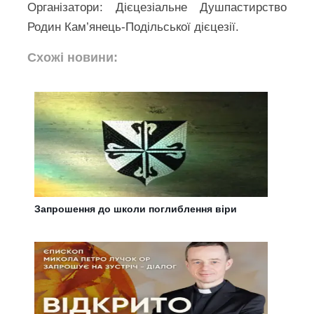
Організатори: Дієцезіальне Душпастирство
Родин Кам’янець-Подільської дієцезії.
Схожі новини:
Запрошення до школи поглиблення віри