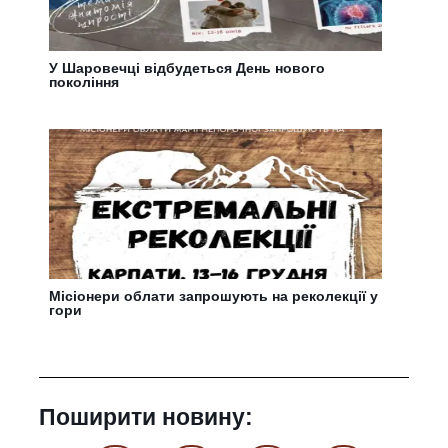
У Шаровечці відбудеться День нового
покоління
Місіонери облати запрошують на реколекції у
гори
Поширити новину: