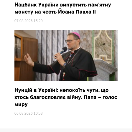
Нацбанк України випустить пам’ятну
монету на честь Йоана Павла II
07.08.2026
15:29
Нунцій в Україні: непокоїть чути, що
хтось благословляє війну. Папа – голос
миру
06.08.2026
10:53