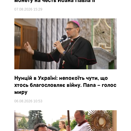
монету на честь Йоана Павла II
07.08.2026
15:29
Нунцій в Україні: непокоїть чути, що
хтось благословляє війну. Папа – голос
миру
06.08.2026
10:53