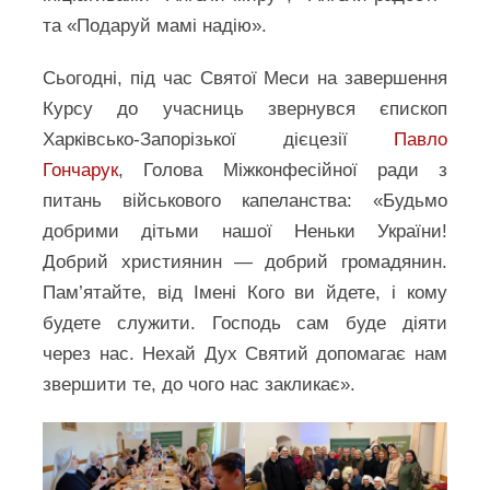
та «Подаруй мамі надію».
Сьогодні, під час Святої Меси на завершення
Курсу до учасниць звернувся єпископ
Харківсько-Запорізької дієцезії
Павло
Гончарук
, Голова Міжконфесійної ради з
питань військового капеланства: «Будьмо
добрими дітьми нашої Неньки України!
Добрий християнин — добрий громадянин.
Пам’ятайте, від Імені Кого ви йдете, і кому
будете служити. Господь сам буде діяти
через нас. Нехай Дух Святий допомагає нам
звершити те, до чого нас закликає».