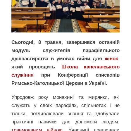
Сьогодні, 8 травня, завершився останній
модуль служителів парафіяльного
душпастирства в умовах війни для
жінок
,
який проводить
Школа капеланського
служіння
при Конференції єпископів
Римсько-Католицької Церкви в Україні.
Упродовж року монахині та мирянки, які
служать у своїх парафіях, спільнотах і не
тільки, поглиблювали знання та здобували
практичні навички для допомоги людям,
травмованим війною
. Учасниці працювали