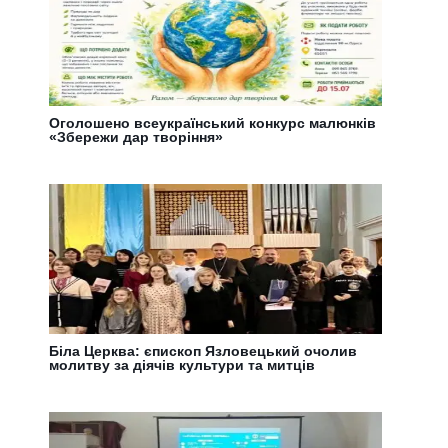
Оголошено всеукраїнський конкурс малюнків
«Збережи дар творіння»
Біла Церква: єпископ Язловецький очолив
молитву за діячів культури та митців