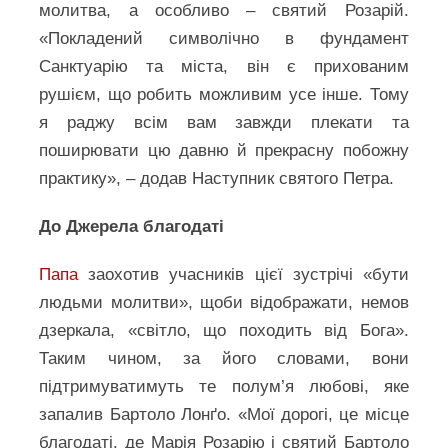
молитва, а особливо – святий Розарій.
«Покладений символічно в фундамент
Санктуарію та міста, він є прихованим
рушієм, що робить можливим усе інше. Тому
я раджу всім вам завжди плекати та
поширювати цю давню й прекрасну побожну
практику», – додав Наступник святого Петра.
До Джерела благодаті
Папа
заохотив учасників цієї зустрічі «бути
людьми молитви», щоби відображати, немов
дзеркала, «світло, що походить від Бога».
Таким чином, за його словами, вони
підтримуватимуть те полум’я любові, яке
запалив Бартоло Лонґо. «Мої дорогі, це місце
благодаті, де Марія Розарію і святий Бартоло