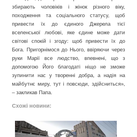
збирають чоловіків і жінок різного віку,
походження та соціального статусу, щоб
привести їх до єдиного Джерела тієї
вселенської любові, яке єдине може дати
світові спокій і згоду: щоб привести їх до
Бога. Пригорнімося до Нього, ввіряючи через
руки Марії все людство, впевнені, що з
допомогою Його благодаті ніщо не зможе
зупинити нас у творенні добра, а надія на
майбутнє миру, тут і повсюди, здійсниться»,
– закликав Папа.
Схожі новини: