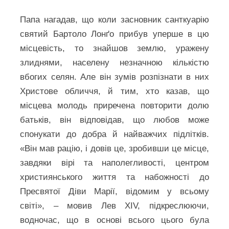
Папа нагадав, що коли засновник санткуарію
святий Бартоло Лонґо прибув уперше в цю
місцевість, то знайшов землю, уражену
злиднями, населену незначною кількістю
вбогих селян. Але він зумів розпізнати в них
Христове обличчя, й тим, хто казав, що
місцева молодь приречена повторити долю
батьків, він відповідав, що любов може
спонукати до добра й найважчих підлітків.
«Він мав рацію, і довів це, зробивши це місце,
завдяки вірі та наполегливості, центром
християнського життя та набожності до
Пресвятої Діви Марії, відомим у всьому
світі», – мовив Лев XIV, підкреслюючи,
водночас, що в основі всього цього була