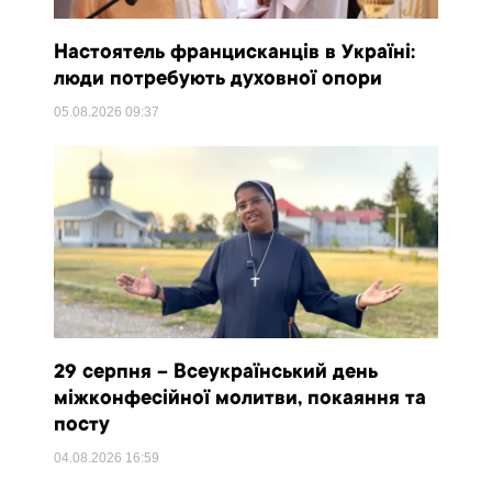
Настоятель францисканців в Україні:
люди потребують духовної опори
05.08.2026
09:37
29 серпня – Всеукраїнський день
міжконфесійної молитви, покаяння та
посту
04.08.2026
16:59