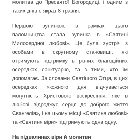
молитва до Пресвятої Богородиці, і одним з
таких днів є якраз 8 травня.
Першою зупинкою в рамках цього
паломництва стала зупинка в «Святині
Милосердної любові». Це була зустріч з
особами в скрутному становищі, які
отримують підтримку в різних благодійних
осередках санктуарію, та з тими, хто їм
допомагає. За словами Святішого Отця, в цих
осередках «кожного дня відчувається
могутність Христового воскресіння, яке в
любові відроджує серця до доброго життя
Євангелія», і на цьому місці «Святиня любові»
та «Святиня віри» підтримують одна одну.
На підвалинах віри й молитви