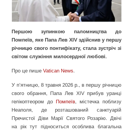
Першою зупинкою паломництва до
Помпеїв, яке Папа Лев XIV здійснив у першу
річницю свого понтифікату, стала зустріч зі
світом служіння милосердної любові.
Про це пише
Vatican News
.
У п’ятницю, 8 травня 2026 р., в першу річницю
свого обрання, Папа Лев XIV прибув уранці
гелікоптеором до
Помпеїв
, містечка поблизу
Неаполя, де розташований санктуарій
Пречистої Діви Марії Святого Розарію. Двічі
на рік тут підноситься особлива благальна