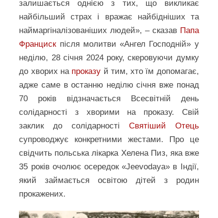
залишається однією з тих, що викликає
найбільший страх і вражає найбідніших та
наймаргіналізованіших людей», – сказав
Папа
Франциск
після молитви «Ангел Господній» у
неділю, 28 січня 2024 року, скеровуючи думку
до хворих на
проказу
й тим, хто їм допомагає,
адже саме в останню неділю січня вже понад
70 років відзначається Всесвітній день
солідарності з хворими на проказу. Свій
заклик до солідарності
Святіший Отець
супроводжує конкретними жестами. Про це
свідчить польська лікарка Хелена Пиз, яка вже
35 років очолює осередок «Jeevodaya» в Індії,
який займається освітою дітей з родин
прокажених.