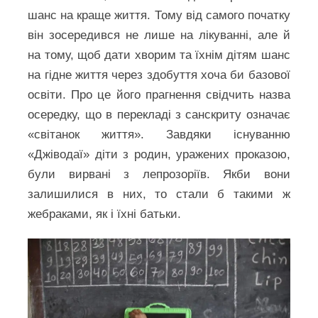
шанс на краще життя. Тому від самого початку
він зосередився не лише на лікуванні, але й
на тому, щоб дати хворим та їхнім дітям шанс
на гідне життя через здобуття хоча би базової
освіти. Про це його прагнення свідчить назва
осередку, що в перекладі з санскриту означає
«світанок життя». Завдяки існуванню
«Джіводаї» діти з родин, уражених проказою,
були вирвані з лепрозоріїв. Якби вони
залишилися в них, то стали б такими ж
жебраками, як і їхні батьки.