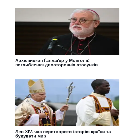
Архієпископ Ґаллаґер у Монголії:
поглиблення двосторонніх стосунків
Лев XIV: час перетворити історію країни та
будувати мир