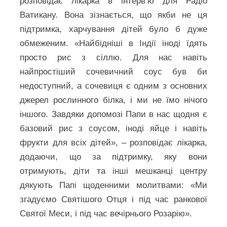
розповідає лікарка в інтерв’ю для Радіо
Ватикану. Вона зізнається, що якби не ця
підтримка, харчування дітей було б дуже
обмеженим. «Найбідніші в Індії іноді їдять
просто рис з сіллю. Для нас навіть
найпростіший сочевичний соус був би
недоступний, а сочевиця є одним з основних
джерел рослинного білка, і ми не їмо нічого
іншого. Завдяки допомозі Папи в нас щодня є
базовий рис з соусом, іноді яйце і навіть
фрукти для всіх дітей», – розповідає лікарка,
додаючи, що за підтримку, яку вони
отримують, діти та інші мешканці центру
дякують Папі щоденними молитвами: «Ми
згадуємо Святішого Отця і під час ранкової
Святої Меси, і під час вечірнього Розарію».