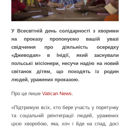
У Всесвітній день солідарності з хворими
на проказу пропонуємо вашій увазі
свідчення про діяльність осередку
«Джеводая» в Інідії, який заснували
польські місіонери, несучи надію на новий
світанок дітям, що походять із родин
людей, уражених проказою.
Про це пише
Vatican News
.
«Підтримую всіх, хто бере участь у порятунку
та соціальній реінтеграції людей, уражених
цією хворобою, яка, хоч і йде на спад, досі