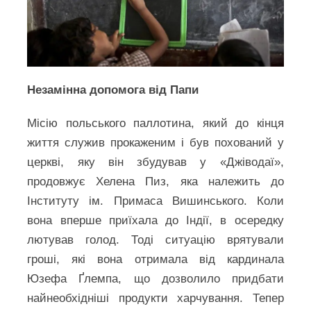
Незамінна допомога від Папи
Місію польського паллотина, який до кінця
життя служив прокаженим і був похований у
церкві, яку він збудував у «Джіводаї»,
продовжує Хелена Пиз, яка належить до
Інституту ім. Примаса Вишинського. Коли
вона вперше приїхала до Індії, в осередку
лютував голод. Тоді ситуацію врятували
гроші, які вона отримала від кардинала
Юзефа Ґлемпа, що дозволило придбати
найнеобхідніші продукти харчування. Тепер