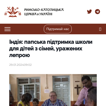
Підтримай нас
Індія: папська підтримка школи
для дітей з сімей, уражених
лепрою
29.01.2024
09:02