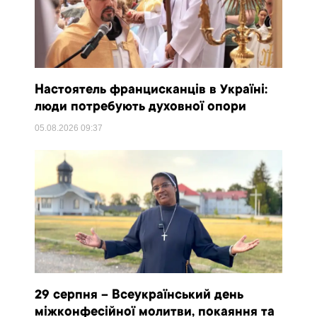
Настоятель францисканців в Україні:
люди потребують духовної опори
05.08.2026
09:37
29 серпня – Всеукраїнський день
міжконфесійної молитви, покаяння та