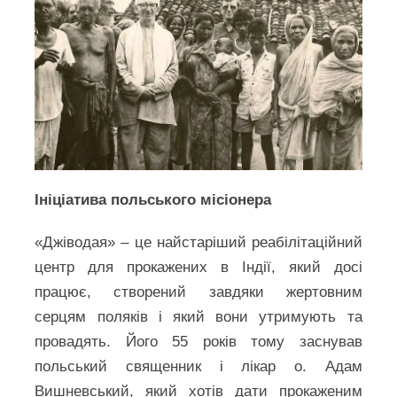
Ініціатива польського місіонера
«Джіводая» – це найстаріший реабілітаційний
центр для прокажених в Індії, який досі
працює, створений завдяки жертовним
серцям поляків і який вони утримують та
провадять. Його 55 років тому заснував
польський священник і лікар о. Адам
Вишневський, який хотів дати прокаженим