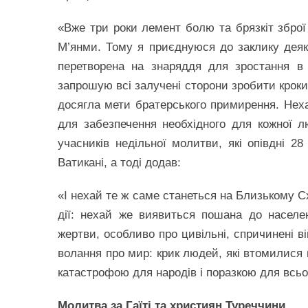
«Вже три роки лемент болю та брязкіт зброї
М’янми. Тому я приєднуюся до заклику деяк
перетворена на знаряддя для зростання в
запрошую всі залучені сторони зробити кроки
досягла мети братерського примирення. Нех
для забезпечення необхідного для кожної 
учасників недільної молитви, які опівдні 2
Ватикані, а тоді додав:
«І нехай те ж саме станеться на Близькому Схо
дії: нехай же виявиться пошана до насел
жертви, особливо про цивільні, спричинені в
волання про мир: крик людей, які втомилися 
катастрофою для народів і поразкою для всьо
Молитва за Гаїті та християн Туреччини