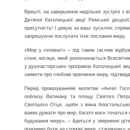
Врешті, на завершення недільної зустрічі з
Дитячої Католицької акції Римської дієцез
присутність! І дякую за ваші зусилля, спрям
запрошуючи послухати їхнє послання миру.
«Мир у головах!» – під таким гаслом відбу
січня, місяця, який розпочинається Всесвітні
у душпастирських програмах Католицької акці
заявити про глибоке прагнення миру, підтвер
Перед проказуванням молитви «Ангел Госп
поблизу Ватикану та площу Святого Петра
Святішого Отця, щоби з вікна Апостольсько
важко думати про мир, багато воєн точаться 
будування миру», – йдеться у зверненні діт
прагнемо бути на стороні миру, стараючись 