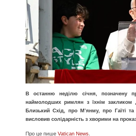
В останню неділю січня, позначену п
наймолодших римлян з їхнім закликом д
Близький Схід, про М’янму, про Гаїті та 
висловив солідарність з хворими на проказ
Про це пише
Vatican News
.