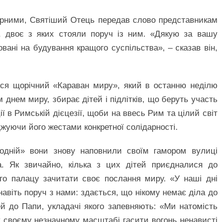
 вірними, Святіший Отець передав слово представникам
ії, двоє з яких стояли поруч із ним. «Дякую за вашу
овані на будування кращого суспільства», – сказав він,
вся щорічний «Караван миру», який в останню неділю
м днем миру, збирає дітей і підлітків, що беруть участь
ї в Римській дієцезії, щоби на ввесь Рим та цілий світ
джуючи його жестами конкретної солідарності.
одній» вони знову наповнили своїм гамором вулиці
. Як звичайно, кілька з цих дітей приєдналися до
го палацу зачитати своє послання миру. «У наші дні
навіть поруч з нами: здається, що нікому немає діла до
ей до Папи, укладачі якого запевняють: «Ми натомість
у своєму незначному масштабі гасити вогонь ненависті