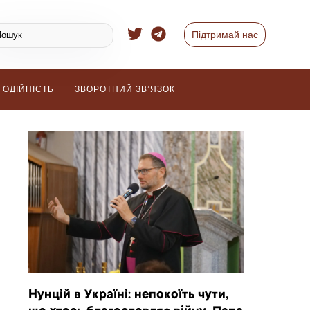
Підтримай нас
ГОДІЙНІСТЬ
ЗВОРОТНИЙ ЗВ’ЯЗОК
Нунцій в Україні: непокоїть чути,