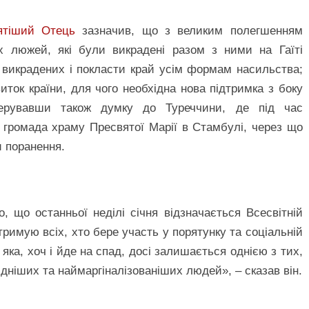
ятіший Отець
зазначив, що з великим полегшенням
х люжей, які були викрадені разом з ними на Гаїті
 викрадених і покласти край усім формам насильства;
иток країни, для чого необхідна нова підтримка з боку
скерувавши також думку до Туреччини, де під час
 громада храму Пресвятої Марії в Стамбулі, через що
и поранення.
 що останньої неділі січня відзначається Всесвітній
тримую всіх, хто бере участь у порятунку та соціальній
яка, хоч і йде на спад, досі залишається однією з тих,
дніших та наймаргіналізованіших людей», – сказав він.