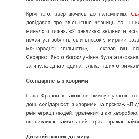
Крім того, звертаючись до паломників,
Св
довідався про звільнення черниць та інши
минулого тижня. «Я закликаю звільнити всіх
нехай усі роблять свій внесок у мирний розв
міжнародної спільноти», – сказав він, 
Євхаристійного богослужіння була атакована
загинула одна людина, кілька інших отримал
Солідарність з хворими
Папа Франциск також не оминув увагою того,
день солідарності з хворими на проказу. «Під
реінтеграції людей, уражених цією хворобою, 
що викликає найбільший страх і вражає найбі
Дитячий заклик до миру