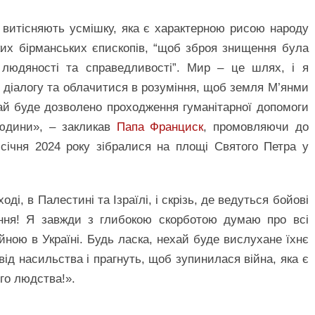
 витісняють усмішку, яка є характерною рисою народу
их бірманських єпископів, “щоб зброя знищення була
 людяності та справедливості”. Мир – це шлях, і я
 діалогу та облачитися в розуміння, щоб земля М’янми
ай буде дозволено проходження гуманітарної допомоги
людини», – закликав
Папа Франциск
, промовляючи до
8 січня 2024 року зібралися на площі Святого Петра у
ді, в Палестині та Ізраїлі, і скрізь, де ведуться бойові
ення! Я завжди з глибокою скорботою думаю про всі
ійною в Україні. Будь ласка, нехай буде вислухане їхнє
від насильства і прагнуть, щоб зупинилася війна, яка є
го людства!».