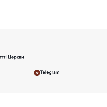
итті Церкви
Telegram