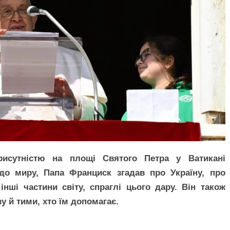
рисутністю на площі Святого Петра у Ватикані
о миру, Папа Франциск згадав про Україну, про
інші частини світу, спраглі цього дару. Він також
у й тими, хто їм допомагає.