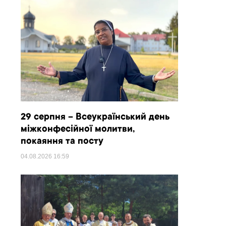
29 серпня – Всеукраїнський день
міжконфесійної молитви,
покаяння та посту
04.08.2026
16:59