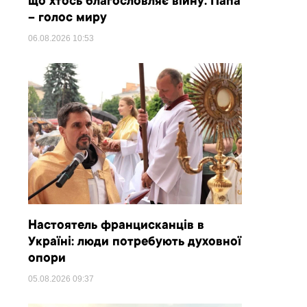
що хтось благословляє війну. Папа
– голос миру
06.08.2026
10:53
Настоятель францисканців в
Україні: люди потребують духовної
опори
05.08.2026
09:37