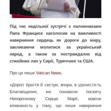
Під час недільної зустрічі з паломниками
Папа Франциск наголосив на важливості
навернення сердець як дороги до миру,
закликаючи молитися за український
народ, а також за постраждалих від
стихійних лих у Сирії, Туреччині та США.
Про це пише
Vatic
a
n News
.
«Дорогі браття й сестри, вчора, в урочистість
Благовіщення, ми поновили посвяту
Непорочному Серцю Марії, маючи
впевненість у тому, що лише навернення