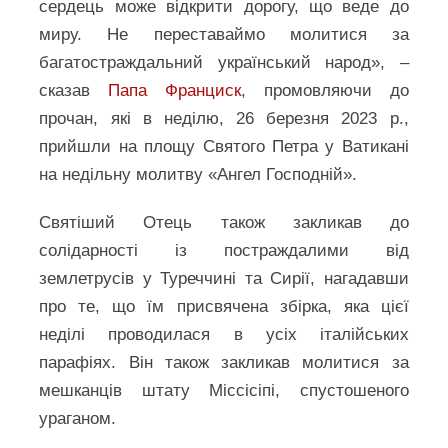
сердець може відкрити дорогу, що веде до
миру. Не переставаймо молитися за
багатостраждальний український народ», –
сказав
Папа Франциск
, промовляючи до
прочан, які в неділю, 26 березня 2023 р.,
прийшли на площу Святого Петра у Ватикані
на недільну молитву «Ангел Господній».
Святіший Отець також закликав до
солідарності із постраждалими від
землетрусів у Туреччині та Сирії, нагадавши
про те, що їм присвячена збірка, яка цієї
неділі проводилася в усіх італійських
парафіях. Він також закликав молитися за
мешканців штату Міссісіпі, спустошеного
ураганом.