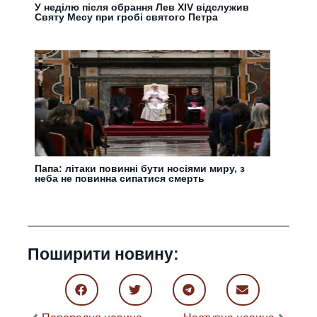
У неділю після обрання Лев XIV відслужив
Святу Месу при гробі святого Петра
Папа: літаки повинні бути носіями миру, з
неба не повинна сипатися смерть
Поширити новину: