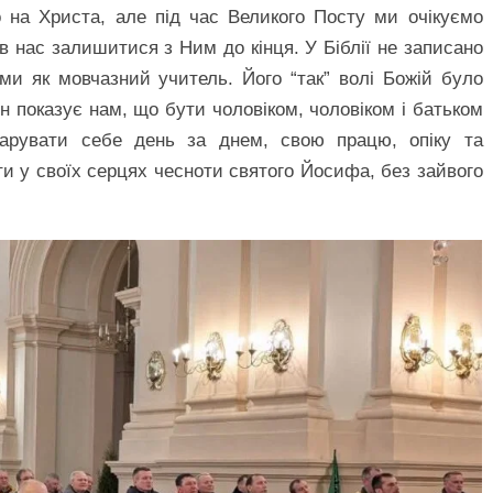
 на Христа, але під час Великого Посту ми очікуємо
в нас залишитися з Ним до кінця. У Біблії не записано
ми як мовчазний учитель. Його “так” волі Божій було
н показує нам, що бути чоловіком, чоловіком і батьком
дарувати себе день за днем, свою працю, опіку та
ти у своїх серцях чесноти святого Йосифа, без зайвого