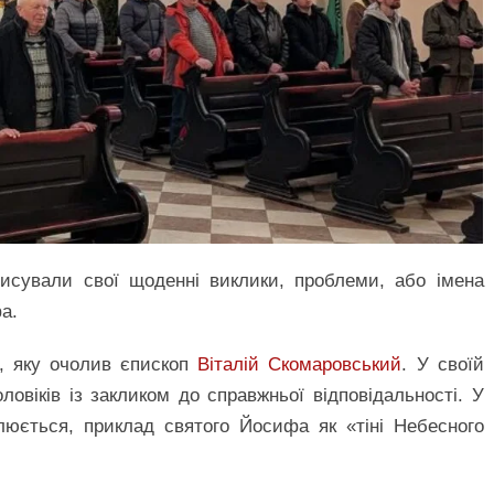
писували свої щоденні виклики, проблеми, або імена
а.
, яку очолив єпископ
Віталій Скомаровський
. У своїй
ловіків із закликом до справжньої відповідальності. У
елюється, приклад святого Йосифа як «тіні Небесного