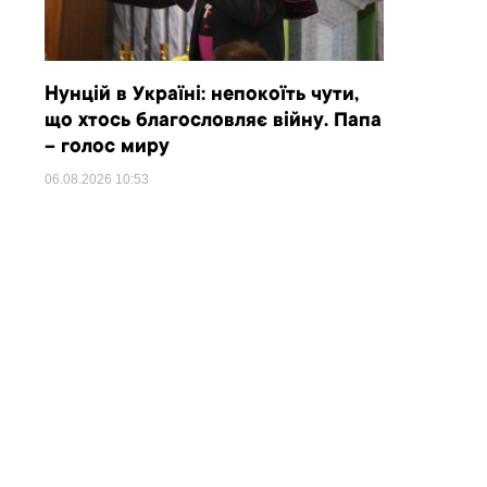
Нунцій в Україні: непокоїть чути,
що хтось благословляє війну. Папа
– голос миру
06.08.2026
10:53