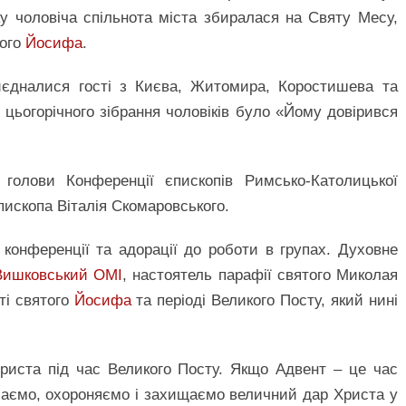
ку чоловіча спільнота міста збиралася на Святу Месу,
того
Йосифа
.
иєдналися гості з Києва, Житомира, Коростишева та
 цьогорічного зібрання чоловіків було «Йому довірився
 голови Конференції єпископів Римсько-Католицької
єпископа Віталія Скомаровського.
конференції та адорації до роботи в групах. Духовне
Вишковський ОМІ
, настоятель парафії святого Миколая
ті святого
Йосифа
та періоді Великого Посту, який нині
риста під час Великого Посту. Якщо Адвент – це час
дбаємо, охороняємо і захищаємо величний дар Христа у