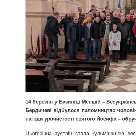
14 березня у Базиліці Меншій – Всеукраїнс
Бердичеві відбулося паломництво чоловік
нагоди урочистості святого Йосифа – обруч
Цьогорічна зустріч стала кульмінацією вел