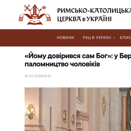
НОВИНИ
РКЦ В УКРАЇНІ
ЄПИС
«Йому довірився сам Бог»: у Бе
паломництво чоловіків
16.03.2026
09:31