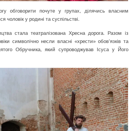
огу обговорити почуте у групах, ділячись власним
я чоловік у родині та суспільстві.
тва стала театралізована Хресна дорога. Разом із
іки символічно несли власні «хрести» обов’язків та
ятого Обручника, який супроводжував Ісуса у Його