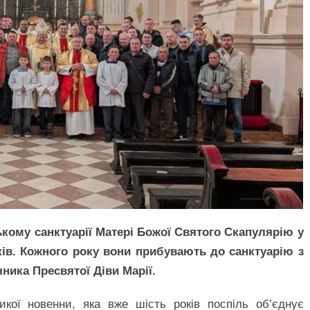
ькому санктуарії Матері Божої Святого Скапулярію у
ів. Кожного року вони прибувають до санктуарію з
ника Пресвятої Діви Марії.
икої новенни, яка вже шість років поспіль об’єднує