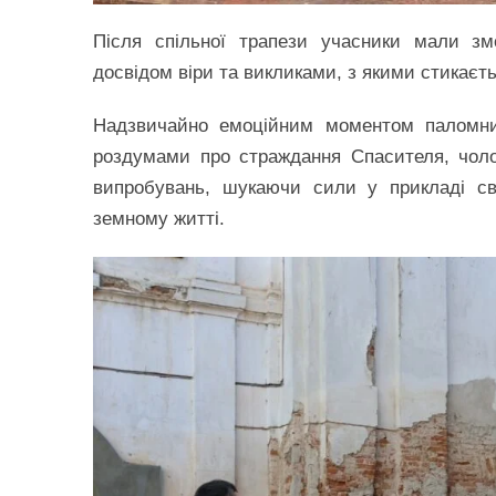
Після спільної трапези учасники мали зм
досвідом віри та викликами, з якими стикаєтьс
Надзвичайно емоційним моментом паломниц
роздумами про страждання Спасителя, чолов
випробувань, шукаючи сили у прикладі св
земному житті.