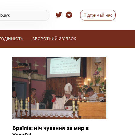
Підтримай нас
ГОДІЙНІСТЬ
ЗВОРОТНИЙ ЗВ’ЯЗОК
Браїлів: ніч чування за мир в