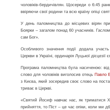
чоловіків-бердичівлян. Щосереди о 6:45 ран
ввіряючи свої родини та всю країну опіці свя
У день паломництва до місцевих вірян пр
Боярки – загалом понад 60 учасників. Гаслом
сам Бог».
Особливого значення події додала участь
Церкви в Україні, ординарія Луцької дієцезії 
Програма паломництва була насиченою: від 
слово для чоловіків виголосив отець
Павло 
з Києва, який зосередив своє слово на поста
триває в Церкві.
«Святий Йосиф навчає нас, як триматися Х
прийняття, то Піст – це час опіки, коли ми 