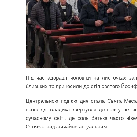
Під час адорації чоловіки на листочках за
близьких та приносили до стіп святого Йосиф
Центральною подією дня стала Свята Меса
проповіді владика звернувся до присутніх чо
сучасному світі, де роль батька часто нів
Отця» є надзвичайно актуальним.