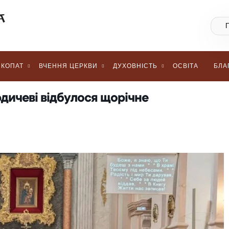
КОПАТ
ВЧЕННЯ ЦЕРКВИ
ДУХОВНІСТЬ
ОСВІТА
БЛА
рдичеві відбулося щорічне