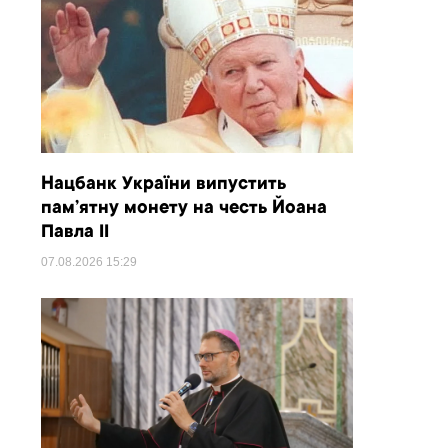
Нацбанк України випустить
пам’ятну монету на честь Йоана
Павла II
07.08.2026
15:29