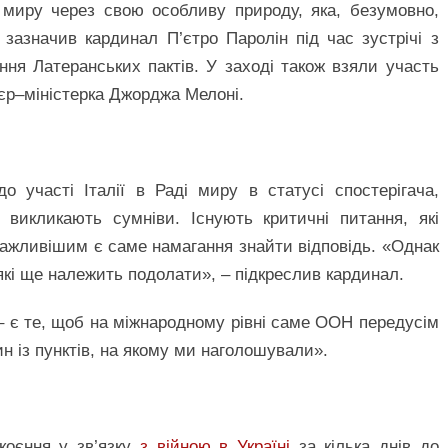
 миру через свою особливу природу, яка, безумовно,
 зазначив кардинал П’єтро Паролін під час зустрічі з
ння Латеранських пактів. У заході також взяли участь
єр–міністерка Джорджа Мелоні.
о участі Італії в Раді миру в статусі спостерігача,
викликають сумніви. Існують критичні питання, які
важливішим є саме намагання знайти відповідь. «Однак
які ще належить подолати», – підкреслив кардинал.
– є те, щоб на міжнародному рівні саме ООН передусім
 із пунктів, на якому ми наголошували».
коєння у зв’язку
з війною в Україні
за кілька днів до