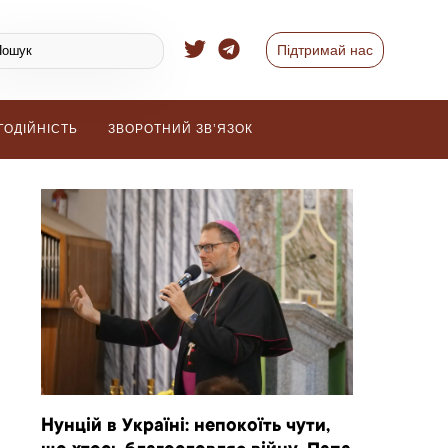
Підтримай нас
ГОДІЙНІСТЬ
ЗВОРОТНИЙ ЗВ’ЯЗОК
Нунцій в Україні: непокоїть чути,