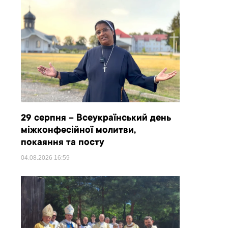
29 серпня – Всеукраїнський день
міжконфесійної молитви,
покаяння та посту
04.08.2026
16:59