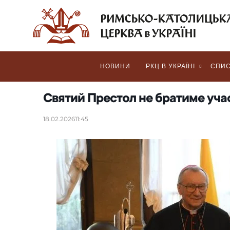
НОВИНИ
РКЦ В УКРАЇНІ
ЄПИС
Святий Престол не братиме учас
18.02.2026
11:45