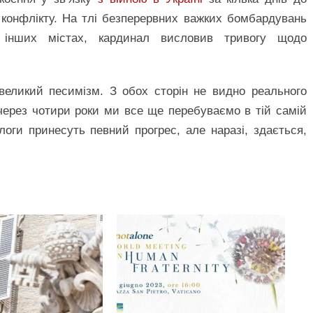
 конфлікту. На тлі безперервних важких бомбардувань
а інших містах, кардинал висловив тривогу щодо
великий песимізм. З обох сторін не видно реального
 через чотири роки ми все ще перебуваємо в тій самій
оги принесуть певний прогрес, але наразі, здається,