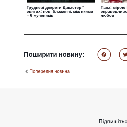
Грудневі декрети Дикастерії
Папа: мірою
святих: нові блаженні, між якими
справедливос
– 6 мучеників
любов
Поширити новину:
Попередня новина
Підпишітьс