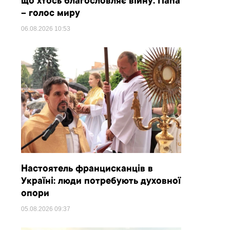
що хтось благословляє війну. Папа
– голос миру
06.08.2026
10:53
Настоятель францисканців в
Україні: люди потребують духовної
опори
05.08.2026
09:37