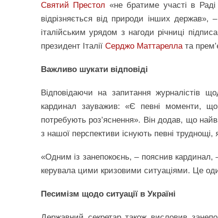
Святий Престол
«не братиме участі в Раді
відрізняється від природи інших держав», –
італійським урядом з нагоди річниці підписа
президент Італії
Серджо Маттарелла
та прем’
Важливо шукати відповіді
Відповідаючи на запитання журналістів щод
кардинал зауважив: «Є певні моменти, що 
потребують роз’яснення». Він додав, що най
з нашої перспективи існують певні труднощі, 
«Одним із занепокоєнь, – пояснив кардинал, 
керувала цими кризовими ситуаціями. Це один
Песимізм щодо ситуації в Україні
Державний секретар також висловив занепо