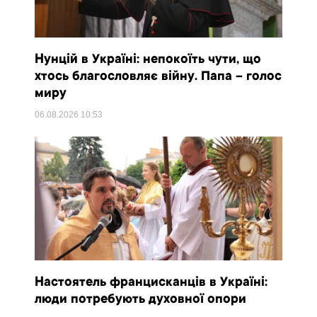
Нунцій в Україні: непокоїть чути, що
хтось благословляє війну. Папа – голос
миру
06.08.2026
10:53
Настоятель францисканців в Україні:
люди потребують духовної опори