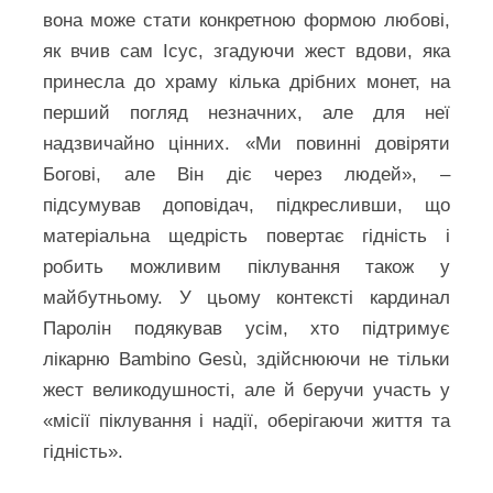
вона може стати конкретною формою любові,
як вчив сам Ісус, згадуючи жест вдови, яка
принесла до храму кілька дрібних монет, на
перший погляд незначних, але для неї
надзвичайно цінних. «Ми повинні довіряти
Богові, але Він діє через людей», –
підсумував доповідач, підкресливши, що
матеріальна щедрість повертає гідність і
робить можливим піклування також у
майбутньому. У цьому контексті кардинал
Паролін подякував усім, хто підтримує
лікарню Bambino Gesù, здійснюючи не тільки
жест великодушності, але й беручи участь у
«місії піклування і надії, оберігаючи життя та
гідність».