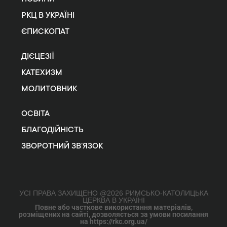
РКЦ В УКРАЇНІ
ЄПИСКОПАТ
ДІЄЦЕЗІЇ
КАТЕХИЗМ
МОЛИТОВНИК
ОСВІТА
БЛАГОДІЙНІСТЬ
ЗВОРОТНИЙ ЗВ’ЯЗОК
УСІ ПРАВА ЗАХИЩЕНО @2026 РИМСЬКО-КАТОЛИЦЬКА
ЦЕРКВА В УКРАЇНІ
Повне або часткове використання матеріалів,
розміщених на сайті, дозволяється за умови посилання
на https://rkc.org.ua/