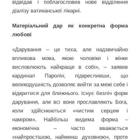
відвідав і поблагословив нове відділення
діалізу ватиканської лікарні.
Матеріальний дар як конкретна форма
любові
«Дарування – це тиха, але надзвичайно
впливова мова, якою чоловіки і жінки
висловлюють найкраще в собі», – заявив
кардинал Паролін, підкресливши, що
великодушність дозволяє вийти за межі себе і
відкритися для ближнього. Існує безліч форм
дарування, але всі вони прославляють Бога,
коли здійснюються «чистим серцем і
наміром». Найбільш видима форма –
економічна – часто вважається
«найпростішою, найменш духовною», проте