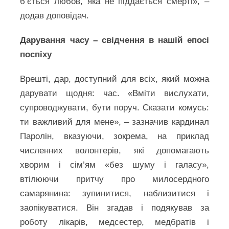
б’ється любов, яка не піддається смерті», –
додав доповідач.
Дарування часу – свідчення в нашій епосі
поспіху
Врешті, дар, доступний для всіх, який можна
дарувати щодня: час. «Вміти вислухати,
супроводжувати, бути поруч. Сказати комусь:
ти важливий для мене», – зазначив кардинал
Паролін, вказуючи, зокрема, на приклад
численних волонтерів, які допомагають
хворим і сім’ям «без шуму і галасу»,
втілюючи притчу про милосердного
самарянина: зупинитися, наблизитися і
заопікуватися. Він згадав і подякував за
роботу лікарів, медсестер, медбратів і