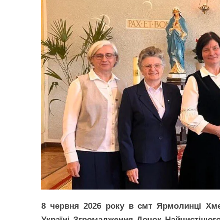
8 червня 2026 року в смт Ярмолинці Хмел
Україні Згромадження Дочок Найчистішого 