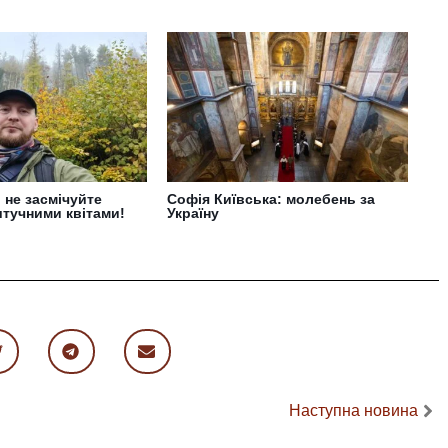
 не засмічуйте
Софія Київська: молебень за
тучними квітами!
Україну
Наступна новина