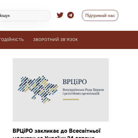
Підтримай нас
ГОДІЙНІСТЬ
ЗВОРОТНИЙ ЗВ’ЯЗОК
ВРЦіРО закликає до Всесвітньої