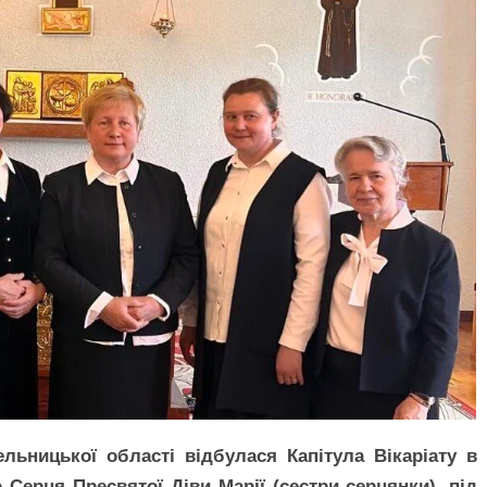
ьницької області відбулася Капітула Вікаріату в
Серця Пресвятої Діви Марії (сестри-серцянки), під