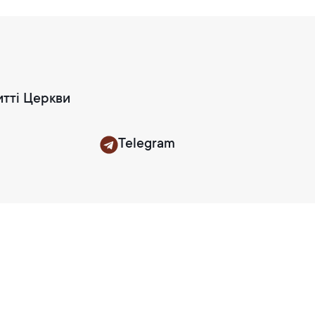
итті Церкви
Telegram