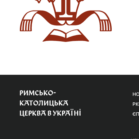
Н
РК
Є