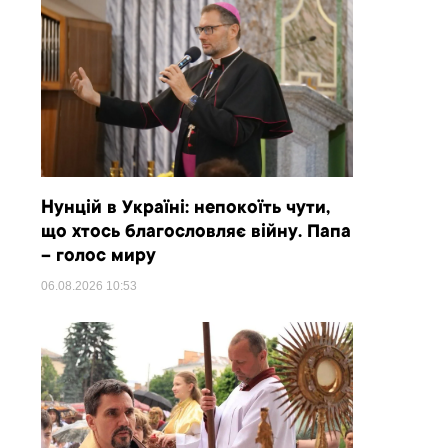
Нунцій в Україні: непокоїть чути,
що хтось благословляє війну. Папа
– голос миру
06.08.2026
10:53