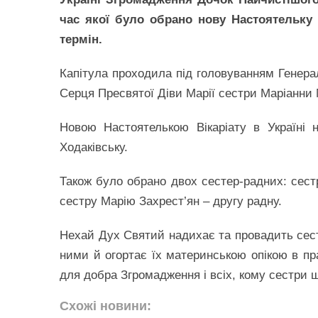
час якої було обрано нову Настоятельку 
термін.
Капітула проходила під головуванням Генер
Серця Пресвятої Діви Марії сестри Маріанни 
Новою Настоятелькою Вікаріату в Україні 
Ходаківську.
Також було обрано двох сестер-радних: сес
сестру Марію Захрест’ян – другу радну.
Нехай Дух Святий надихає та провадить сест
ними й огортає їх материнською опікою в пра
для добра Згромадження і всіх, кому сестри 
Схожі новини: