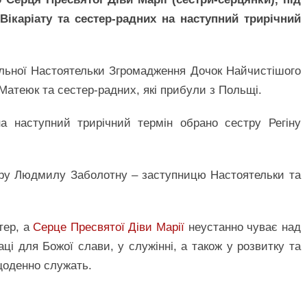
Вікаріату та сестер-радних на наступний трирічний
альної Настоятельки Згромадження Дочок Найчистішого
Матеюк та сестер-радних, які прибули з Польщі.
на наступний трирічний термін обрано сестру Регіну
тру Людмилу Заболотну – заступницю Настоятельки та
ер, а
Серце Пресвятої Діви Марії
неустанно чуває над
ці для Божої слави, у служінні, а також у розвитку та
щоденно служать.