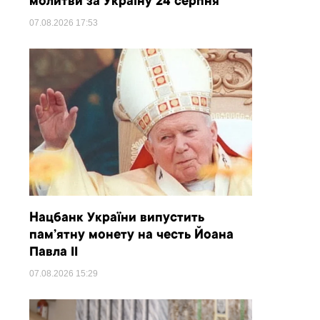
молитви за Україну 24 серпня
07.08.2026
17:53
Нацбанк України випустить
пам’ятну монету на честь Йоана
Павла II
07.08.2026
15:29