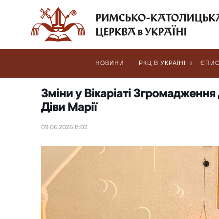
НОВИНИ
РКЦ В УКРАЇНІ
ЄПИС
Зміни у Вікаріаті Згромадженн
Діви Марії
09.06.2026
18:02