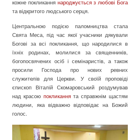
кожне покликання
народжується з любові Бога
та відкритого людського серця.
Центральною подією паломництва стала
Свята Меса, під час якої учасники дякували
Богові за всі покликання, що народилися в
їхніх родинах, молилися за священників,
богопосвячених осіб і семінаристів, а також
просили Господа про нових ревних
служителів для Церкви. У своїй проповіді
єпископ Віталій Скомаровський роздумував
над красою
покликання
та справжнім щастям
людини, яка відважно відповідає на Божий
голос.