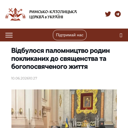
Підтримай нас
Відбулося паломництво родин
покликаних до священства та
богопосвяченого життя
10.06.2026
10:27