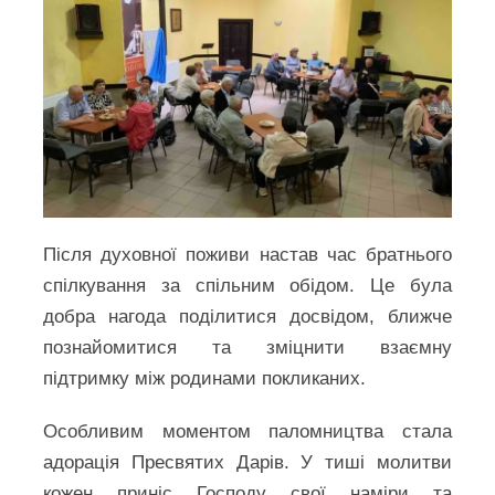
Після духовної поживи настав час братнього
спілкування за спільним обідом. Це була
добра нагода поділитися досвідом, ближче
познайомитися та зміцнити взаємну
підтримку між родинами покликаних.
Особливим моментом паломництва стала
адорація Пресвятих Дарів. У тиші молитви
кожен приніс Господу свої наміри та