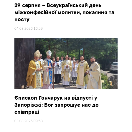
29 серпня – Всеукраїнський день
міжконфесійної молитви, покаяння та
посту
04.08.2026
16:59
Єпископ Гончарук на відпусті у
Запоріжжі: Бог запрошує нас до
співпраці
03.08.2026
09:58