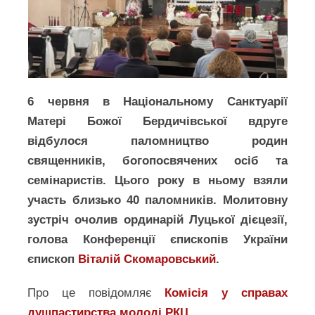
6 червня в Національному Санктуарії
Матері Божої Бердичівської вдруге
відбулося паломництво родин
священників, богопосвячених осіб та
семінаристів. Цього року в ньому взяли
участь близько 40 паломників. Молитовну
зустріч очолив ординарій Луцької дієцезії,
голова Конференції єпископів України
єпископ
Віталій Скомаровський
.
Про це повідомляє
Комісія у справах
душпастирства молоді РКЦ
.