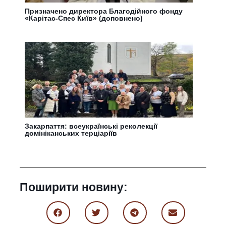
Призначено директора Благодійного фонду
«Карітас-Спес Київ» (доповнено)
Закарпаття: всеукраїнські реколекції
домініканських терціаріїв
Поширити новину: