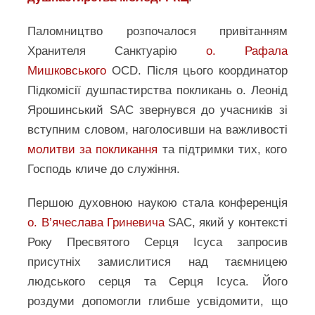
Паломництво розпочалося привітанням
Хранителя Санктуарію
о. Рафала
Мишковського
OCD. Після цього координатор
Підкомісії душпастирства покликань о. Леонід
Ярошинський SAC звернувся до учасників зі
вступним словом, наголосивши на важливості
молитви за покликання
та підтримки тих, кого
Господь кличе до служіння.
Першою духовною наукою стала конференція
о. В’ячеслава Гриневича
SAC, який у контексті
Року Пресвятого Серця Ісуса запросив
присутніх замислитися над таємницею
людського серця та Серця Ісуса. Його
роздуми допомогли глибше усвідомити, що