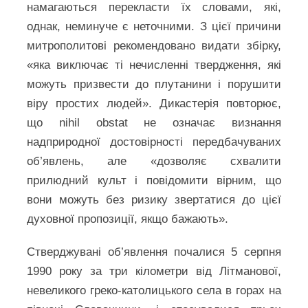
намагаються перекласти їх словами, які,
однак, неминуче є неточними. З цієї причини
митрополитові рекомендовано видати збірку,
«яка виключає ті нечисленні твердження, які
можуть призвести до плутанини і порушити
віру простих людей». Дикастерія повторює,
що nihil obstat не означає визнання
надприродної достовірності передбачуваних
об’явлень, але «дозволяє схвалити
прилюдний культ і повідомити вірним, що
вони можуть без ризику звертатися до цієї
духовної пропозиції, якщо бажають».
Стверджувані об’явлення почалися 5 серпня
1990 року за три кілометри від Літманової,
невеликого греко-католицького села в горах на