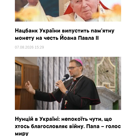
Нацбанк України випустить пам’ятну
монету на честь Йоана Павла II
07.08.2026
15:29
Нунцій в Україні: непокоїть чути, що
хтось благословляє війну. Папа – голос
миру