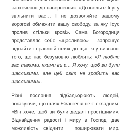
заохочення до навернення»: «Дозвольте Ісусу
звільнити вас… І не дозволяйте вашому
ворогові обмежити вашу свободу, за яку Ісус
пролив стільки крові». Сама Богородиця
представляє себе «щасливою» і запрошує
віднайти справжній шлях до щастя у визнанні
того, що нас безумовно люблять: «
Я люблю
вас такими, якими ви є… Я хочу, щоб ви були
щасливими, але цей світ не зробить вас
щасливими
».
Різні послання підбадьорюють людей,
показуючи, що шлях Євангелія не є складним:
«Він хоче, щоб ви були дедалі простішими».
Віднайдення радості і миру в Господі дає
можливість свідчити і поширювати мир.