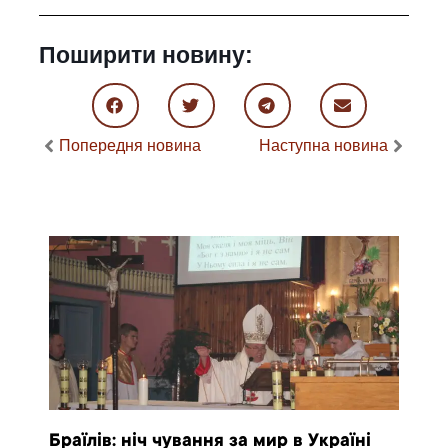
Поширити новину:
Попередня новина
Наступна новина
Браїлів: ніч чування за мир в Україні