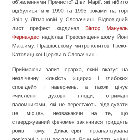
об’явленнями Пречистої Діви Марії, які нібито
відбулися між 1990 та 1995 роками на горі
Звір у Літмановій у Словаччині. Відповідний
лист префект кардинал
Віктор Мануель
Фернандес
надіслав Преосвященнішому Йоні
Максиму, Прашівському митрополитові Греко-
Католицької Церкви в Словаччині.
Приймаючи запит ієрарха, який вказує на
незліченну кількість «щирих і глибоких
сповідей» і навернень, а також цінує
«численні духовні плоди, отримані
паломниками, які не перестають відвідувати
це місце», незважаючи на те, що
стверджуваний феномен закінчився тридцять
років тому, Дикастерія проаналізувала
пов’язані з ним послання. Вони містять «цінні