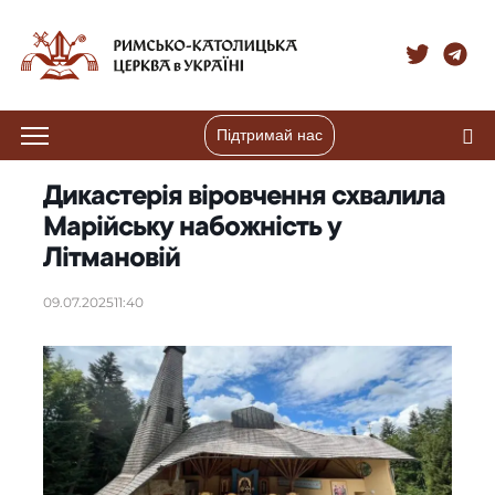
Підтримай нас
Дикастерія віровчення схвалила
Марійську набожність у
Літмановій
09.07.2025
11:40