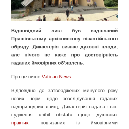
Відповідний лист був надісланий
Пряшівському архієпископу візантійського
обряду. Дикастерія визнає духовні плоди,
але нічого не каже про достовірність
гаданих ймовірних обʼявлень.
Про це пише
Vatican News
.
Відповідно до затверджених минулого року
нових норм щодо розслідування гаданих
надприродних явищ, Дикастерія надала своє
судження «nihil obstat» щодо духовних
практик
, пов’язаних із ймовірними