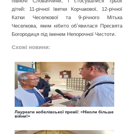
півночі Словаччини, і стосувалися трьох
дітей: 11-річної Іветки Корчакової, 12-річної
Катки Чеселкової та 9-річного Мітька
Чеселкова, яким нібито обʼявилася Пресвята
Богородиця під іменем Непорочної Чистоти.
Схожі новини:
Лауреати нобелівської премії: «Ніколи більше
війни!»