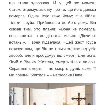
що стала здоровою. Й у цей же момент
батько отримує звістку про те, що його донька
померла. Однак Ісус каже йому: «Не бійся,
тільки віруй». Прийшовши до його дому, Він
сказав тим, хто плакав: «Вона не померла,
вона спить», а до дівчатка мовив: «Дівчино,
встань!». І вона підвелася. «Цей жест Ісуса
показує нам, що Він не тільки зцілює від усіх
хвороб, але й пробуджує від смерті. Для Бога,
Який є Вічним Життям, смерть тіла є як сон.
Справжня смерть – це смерть душі: саме її
ми повинні боятися!» – наголосив Папа.