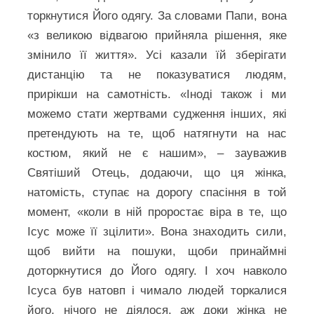
торкнутися Його одягу. За словами Папи, вона
«з великою відвагою прийняла рішення, яке
змінило її життя». Усі казали їй зберігати
дистанцію та не показуватися людям,
прирікши на самотність. «Іноді також і ми
можемо стати жертвами судження інших, які
претендують на те, щоб натягнути на нас
костюм, який не є нашим», – зауважив
Святіший Отець, додаючи, що ця жінка,
натомість, ступає на дорогу спасіння в той
момент, «коли в ній проростає віра в те, що
Ісус може її зцілити». Вона знаходить сили,
щоб вийти на пошуки, щоби принаймні
доторкнутися до Його одягу. І хоч навколо
Ісуса був натовп і чимало людей торкалися
його, нічого не діялося, аж доки жінка не