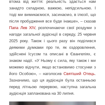
втома від життя: реальність здається нам
занадто складною, важкою, непідсильною. І
тоді ми вимикаємося, засинаємо, в ілюзії, що
після пробудження все буде інакше», – сказав
Папа Лев XIV
, розпочинаючи свої роздуми з
нагоди загальної аудієнції в середу, 25 червня
2025 року. Також і цього разу він поділився
деякими думками про те, як оздоровлення,
здійснені Ісусом та описані в Євангеліях, є
знаком надії. «У Ньому є сила, яку також і ми
можемо відчути, якщо встановимо стосунки з
його Особою», – наголосив
Святіший Отець
.
Зазначимо, що ця аудієнція була останньою
перед літньою перервою, наступна загальна
аудієнція запланована на 30 липня.