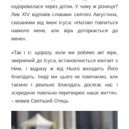
оздоровилася через дотик. У чому ж різниця?
Лев XIV відповів словами святого Августина,
сказаними від імені Ісуса: «Натовп товпиться
навколо мене, але віра доторкається до
мене».
«Так і є: щоразу, коли ми робимо акт віри,
звернений до Ісуса, встановлюється контакт з
Ним, і відразу ж від Нього виходить Його
благодать. Іноді ми цього не помічаємо, але
таємно і реально благодать досягає нас і
зсередини повільно перетворює наше життя»,
– мовив Святіший Отець.