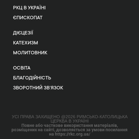
РКЦ В УКРАЇНІ
ЄПИСКОПАТ
ДІЄЦЕЗІЇ
КАТЕХИЗМ
МОЛИТОВНИК
ОСВІТА
БЛАГОДІЙНІСТЬ
ЗВОРОТНИЙ ЗВ’ЯЗОК
УСІ ПРАВА ЗАХИЩЕНО @2026 РИМСЬКО-КАТОЛИЦЬКА
ЦЕРКВА В УКРАЇНІ
Повне або часткове використання матеріалів,
розміщених на сайті, дозволяється за умови посилання
на https://rkc.org.ua/