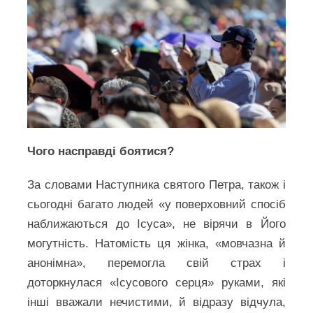
Чого насправді боятися?
За словами Наступника святого Петра, також і
сьогодні багато людей «у поверховний спосіб
наближаються до Ісуса», не вірячи в Його
могутність. Натомість ця жінка, «мовчазна й
анонімна», перемогла свій страх і
доторкнулася «Ісусового серця» руками, які
інші вважали нечистими, й відразу відчула,