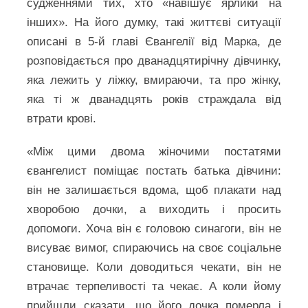
судженнями тих, хто «навішує ярлики на
інших». На його думку, такі життєві ситуації
описані в 5-й главі Євангелії від Марка, де
розповідається про дванадцятирічну дівчинку,
яка лежить у ліжку, вмираючи, та про жінку,
яка ті ж дванадцять років страждала від
втрати крові.
«Між цими двома жіночими постатями
євангелист поміщає постать батька дівчини:
він не залишається вдома, щоб плакати над
хворобою дочки, а виходить і просить
допомоги. Хоча він є головою синагоги, він не
висуває вимог, спираючись на своє соціальне
становище. Коли доводиться чекати, він не
втрачає терпеливості та чекає. А коли йому
прийшли сказати, що його дочка померла і