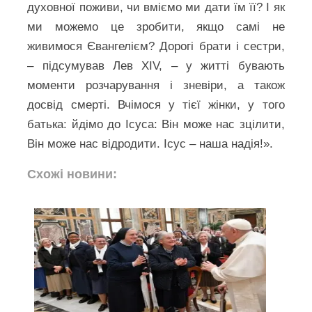
духовної поживи, чи вміємо ми дати їм її? І як
ми можемо це зробити, якщо самі не
живимося Євангелієм? Дорогі брати і сестри,
– підсумував Лев XIV, – у житті бувають
моменти розчарування і зневіри, а також
досвід смерті. Вчімося у тієї жінки, у того
батька: йдімо до Ісуса: Він може нас зцілити,
Він може нас відродити. Ісус – наша надія!».
Схожі новини: