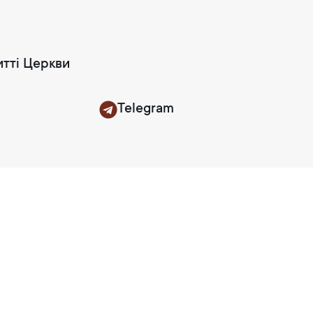
итті Церкви
Telegram