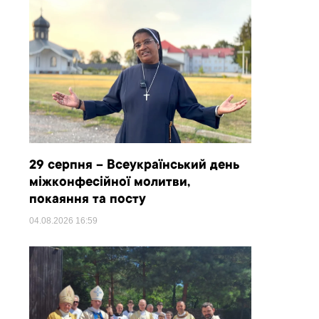
29 серпня – Всеукраїнський день
міжконфесійної молитви,
покаяння та посту
04.08.2026
16:59