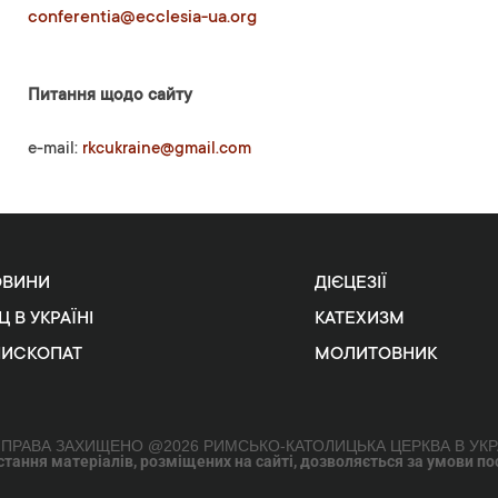
conferentia@ecclesia-ua.org
Питання щодо сайту
e-mail:
rkcukraine@gmail.com
ОВИНИ
ДІЄЦЕЗІЇ
Ц В УКРАЇНІ
КАТЕХИЗМ
ПИСКОПАТ
МОЛИТОВНИК
 ПРАВА ЗАХИЩЕНО @2026 РИМСЬКО-КАТОЛИЦЬКА ЦЕРКВА В УКР
ання матеріалів, розміщених на сайті, дозволяється за умови поси