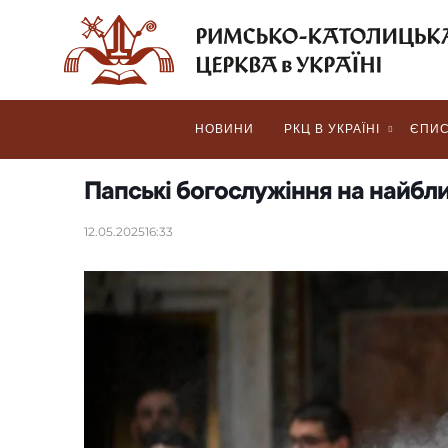
НОВИНИ
РКЦ В УКРАЇНІ
ЄПИС
Папські богослужіння на найбл
12.05.2025
16:33