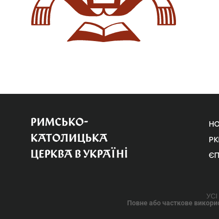
Н
РК
Є
УСІ
Повне або часткове використ