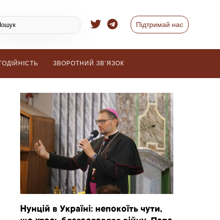
Підтримай нас
ГОДІЙНІСТЬ
ЗВОРОТНИЙ ЗВ’ЯЗОК
Нунцій в Україні: непокоїть чути,