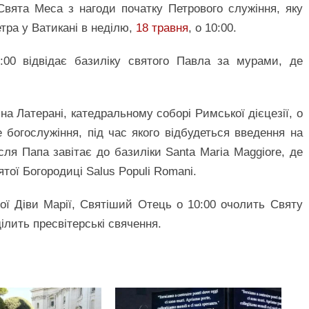
вята Меса з нагоди початку Петрового служіння, яку
тра у Ватикані в неділю,
18 травня
, о 10:00.
:00 відвідає базиліку святого Павла за мурами, де
 на Латерані, катедральному соборі Римської дієцезії, о
богослужіння, під час якого відбудеться введення на
сля Папа завітає до базиліки Santa Maria Maggiore, де
ої Богородиці Salus Populi Romani.
тої Діви Марії, Святіший Отець о 10:00 очолить Святу
ділить пресвітерські свячення.