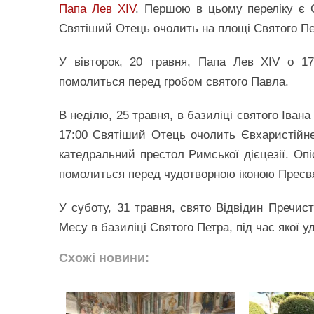
Папа Лев XIV
. Першою в цьому переліку є С
Святіший Отець очолить на площі Святого Пе
У вівторок, 20 травня, Папа Лев XIV о 17
помолиться перед гробом святого Павла.
В неділю, 25 травня, в базиліці святого Івана
17:00 Святіший Отець очолить Євхаристійне 
катедральний престол Римської дієцезії. Опі
помолиться перед чудотворною іконою Пресвят
У суботу, 31 травня, свято Відвідин Пречис
Месу в базиліці Святого Петра, під час якої у
Схожі новини: