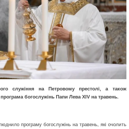
його служіння на Петровому престолі, а також
 програма богослужінь Папи Лева XIV на травень.
люднило програму богослужінь на травень, які очолить