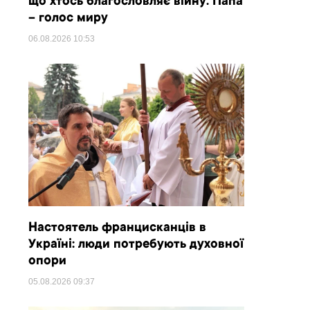
що хтось благословляє війну. Папа
– голос миру
06.08.2026
10:53
Настоятель францисканців в
Україні: люди потребують духовної
опори
05.08.2026
09:37