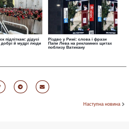
к підліткам: дідусі
Різдво у Римі: слова і фрази
е добрі й мудрі люди
Папи Лева на рекламних щитах
поблизу Ватикану
Наступна новина