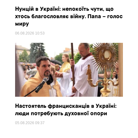
Нунцій в Україні: непокоїть чути, що
хтось благословляє війну. Папа – голос
миру
06.08.2026
10:53
Настоятель францисканців в Україні:
люди потребують духовної опори
05.08.2026
09:37