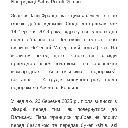
Богородиці Salus Populi Romani.
Звʼязок Папи Франциска з цим храмом і з цією
іконою добре відомий. Сюди він приїхав вже
14 березня 2013 року, відразу наступного дня
після обрання на Петровий престол, щоб
ввірити Небесній Матері свій понтифікат. На
молитву перед цією іконою він завжди
приїжджав перед початком і по завершенні
міжнародних Апостольських подорожей,
востаннє – 14 грудня минулого року, після
подорожі до Аяччо на Корсиці.
У неділю, 23 березня 2025 р., після виписки з
лікарні, перед тим, як повернутися до
Ватикану, Папа Франциск приїхав на площу
перед базилікою та передав букет квітів, які