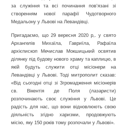
за служіння та всі починання пов’язані зі
створенням нової парафії Чудотворного
Медальону у Львові на Левандівці.
Пригадаємо, що 29 вересня 2020 р,. у свято
Архангелів Михаїла, Гавриїла, Рафаїла
архієпископ Мечислав Мокшицький освятив
ділянку під будову нового храму та каплицю, в
якій будуть служити отці місіонери на
Левандівці у Львові. Тоді митрополит сказав:
«Від сьогодні отці зі Згромадження місіонерів
св. Вікентія де Поля (лазаристи)
розпочинають своє служіння у Львові. Це
радість для нас, що вони відновлюють свою
діяльність згідно харизми, продовжують
місію, яку 150 років тому розпочали у Львові».