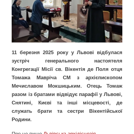
11 березня 2025 року у Львові відбулася
зустріч генерального настоятеля
Конгрегації Місії св. Вікентія де Поля отця
Томажа Мавріча СМ з архієпископом
Мечиславом Мокшицьким. Отець Томаж
разом із братами відвідує парафії у Львові,
Снятині, Києві та інші місцевості, де
служать брати та сестри Вікентійської
Родини.
Про це пише
Львівська архідієцезія
.