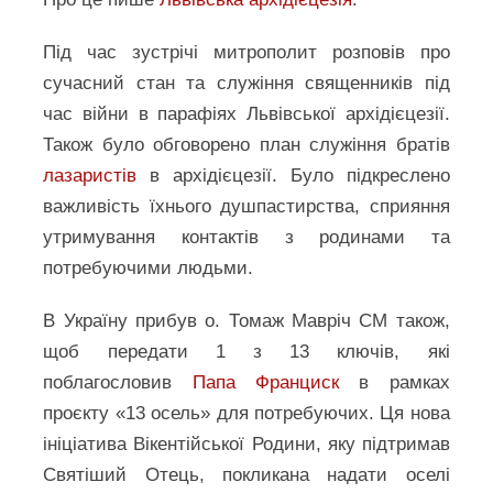
Під час зустрічі митрополит розповів про
сучасний стан та служіння священників під
час війни в парафіях Львівської архідієцезії.
Також було обговорено план служіння братів
лазаристів
в архідієцезії. Було підкреслено
важливість їхнього душпастирства, сприяння
утримування контактів з родинами та
потребуючими людьми.
В Україну прибув о. Томаж Мавріч СМ також,
щоб передати 1 з 13 ключів, які
поблагословив
Папа Франциск
в рамках
проєкту «13 осель» для потребуючих. Ця нова
ініціатива Вікентійської Родини, яку підтримав
Святіший Отець, покликана надати оселі