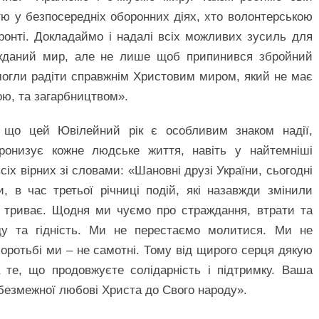
астю у безпосередніх оборонних діях, хто волонтерською
ронті. Докладаймо і надалі всіх можливих зусиль для
жданий мир, але не лише щоб припинився збройний
 могли радіти справжнім Христовим миром, який не має
ою, та загарбництвом».
 що цей Ювілейний рік є особливим знаком надії,
онизує кожне людське життя, навіть у найтемніші
сіх вірних зі словами: «Шановні друзі України, cьогодні
, в час третьої річниці подій, які назавжди змінили
і триває. Щодня ми чуємо про страждання, втрати та
ду та гідність. Ми не перестаємо молитися. Ми не
оротьбі ми – не самотні. Тому від щирого серця дякую
 те, що продовжуєте солідарність і підтримку. Ваша
безмежної любові Христа до Свого народу».