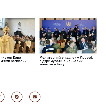
єпископ Кава
Молитовний сніданок у Львові:
сім’ями загиблих
підтримувати військових і
молитися Богу