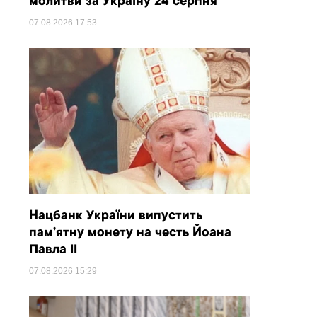
молитви за Україну 24 серпня
07.08.2026
17:53
Нацбанк України випустить
пам’ятну монету на честь Йоана
Павла II
07.08.2026
15:29