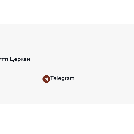
итті Церкви
Telegram