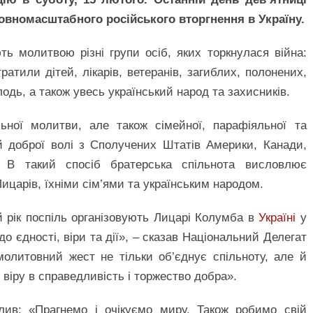
повномасштабного російського вторгнення в Україну.
ть молитвою різні групи осіб, яких торкнулася війна:
тратили дітей, лікарів, ветеранів, загиблих, полонених,
одь, а також увесь український народ та захисників.
ної молитви, але також сімейної, парафіяльної та
й доброї волі з Сполучених Штатів Америки, Канади,
. В такий спосіб братерська спільнота висловлює
ицарів, їхніми сім’ями та українським народом.
й рік поспіль організовують Лицарі Колумба в
Україні
у
до єдності, віри та дії», – сказав Національний Делегат
молитовний жест не тільки об’єднує спільноту, але й
віру в справедливість і торжество добра».
лив: «Прагнемо і очікуємо миру. Також робимо свій