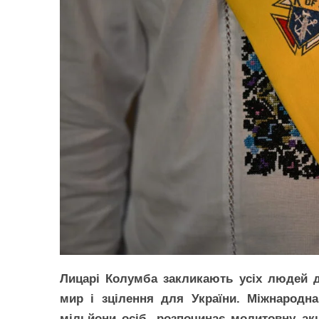
Лицарі Колумба закликають усіх людей д
мир і зцілення для України. Міжнародна 
мільйони осіб, розпочинає молитовну акц