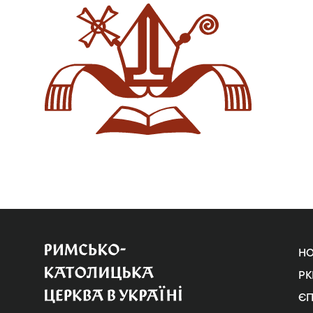
Н
РК
Є