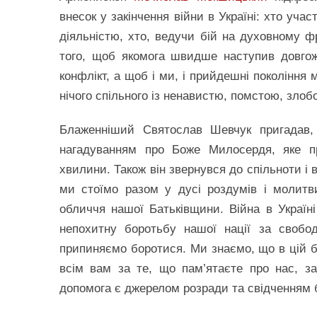
внесок у закінчення війни в Україні: хто уч
діяльністю, хто, ведучи бій на духовному ф
того, щоб якомога швидше наступив довго
конфлікт, а щоб і ми, і прийдешні покоління
нічого спільного із ненавистю, помстою, злоб
Блаженніший Святослав Шевчук пригадав,
нагадуванням про Боже Милосердя, яке пр
хвилини. Також він звернувся до спільноти і в
ми стоїмо разом у дусі роздумів і молитви
обличчя нашої Батьківщини. Війна в Україн
непохитну боротьбу нашої нації за свобо
припиняємо боротися. Ми знаємо, що в цій б
всім вам за те, що пам’ятаєте про нас, за
допомога є джерелом розради та свідченням 