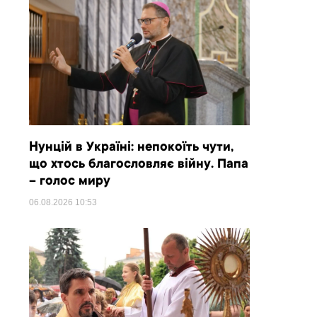
Нунцій в Україні: непокоїть чути,
що хтось благословляє війну. Папа
– голос миру
06.08.2026
10:53