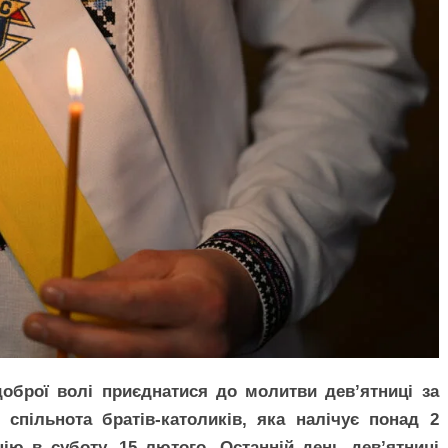
оброї волі приєднатися до молитви девʼятниці за
спільнота братів-католиків, яка налічує понад 2
ію в суботу, 15 лютого. Останній день дев’ятниці