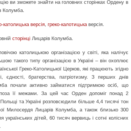
цію ви зможете знайти на головних сторінках Ордену в
в Колумба.
-католицька версія
,
греко-калотицька
версія.
овній
сторінці
Лицарів Колумба.
ічою католицькою організацією у світі, яка налічує
шою такого типу організацією в Україні – він охоплює
аїнської Греко-Католицької Церков, які працюють згідно
і, єдності, братерства, патріотизму. З перших днів
мба почали активно займатися підтримкою осіб, що
і поза її межами. За цей час Орден допоміг понад 2
Польщі та Україні розповсюдили більше 4,4 тисячі тон
нвої Милосердя Лицарів Колумба, а також близько 300
я українських дітей, 60 тисяч вервиць і сотні колісних
.