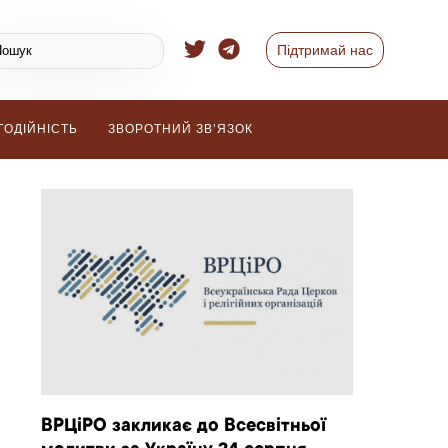
Підтримай нас
ГОДІЙНІСТЬ
ЗВОРОТНИЙ ЗВ’ЯЗОК
ВРЦіРО закликає до Всесвітньої