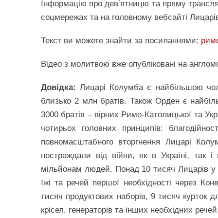
Інформацію про девʼятницю та пряму трансля
соцмережах та на головному вебсайті Лицарі
Текст ви можете знайти за посиланнями:
римо
Відео з молитвою вже опубліковані на англом
Довідка:
Лицарі Колумба є найбільшою чолов
близько 2 млн братів. Також Орден є найбіль
3000 братів – вірних Римо-Католицької та Укр
чотирьох головних принципів: благодійност
повномасштабного вторгнення Лицарі Колу
постраждали від війни, як в Україні, так 
мільйонам людей. Понад 10 тисяч Лицарів у 
їжі та речей першої необхідності через Ко
тисяч продуктових наборів, 9 тисяч курток дл
крісел, генераторів та інших необхідних речей