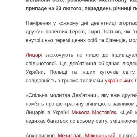
припаде на 23 лютого, переддень річниці 
Намірення у кожному дні дев’ятниці огортаю
дружин полеглих Героїв, сиріт, батьків, які в
внутрішньо переміщених осіб та біженців, мол
Лицарі
заохочують не лише до індивідуаль
спільнотової. Ця девʼятниця обʼєднає люде
України, Польщі та інших куточків світу
солідарність з трьома тисячами
українських
Л
«Спільна молитва Девʼятниці, яку вже други
памʼять про цю трагічну річницю, є закликом 
Лицарів в Україні
Микола Мостов’як
. «Цей 
надихає багатьох по всьому світу, зміцнюючи 
Архієпископ
Мечислав Мокшицький
підкрес