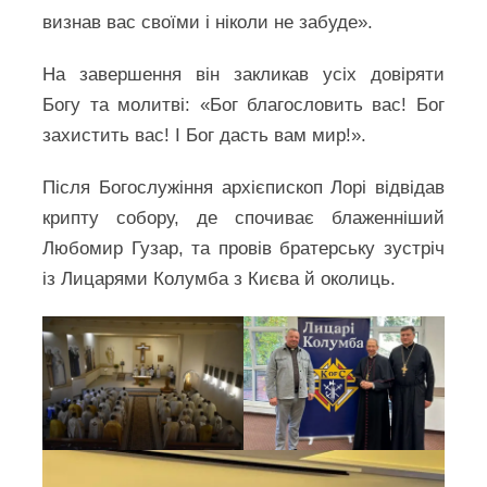
визнав вас своїми і ніколи не забуде».
На завершення він закликав усіх довіряти
Богу та молитві: «Бог благословить вас! Бог
захистить вас! І Бог дасть вам мир!».
Після Богослужіння архієпископ Лорі відвідав
крипту собору, де спочиває блаженніший
Любомир Гузар, та провів братерську зустріч
із Лицарями Колумба з Києва й околиць.