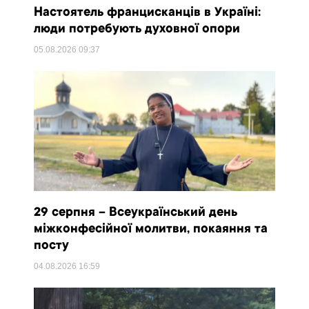
Настоятель францисканців в Україні:
люди потребують духовної опори
05.08.2026
09:37
29 серпня – Всеукраїнський день
міжконфесійної молитви, покаяння та
посту
04.08.2026
16:59