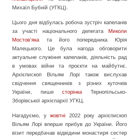
Михаїл Бубній (УГКЦ).
Цього дня відбулась робоча зустріч капеланів
за участі національного делегата
Миколи
Мостов’яка
та його попередника Юрія
Малецького. Це була нагода обговорити
актуальне служіння капеланів, діяльність рад
в умовах війни та проєкти на майбутнє.
Архієпископ Вільям Лорі також вислухав
свідчення священників з різних куточків
України, пише
сторінка
Тернопільсько-
Зборівської архієпархії УГКЦ.
Нагадуємо, у
жовтні
2022 року архієпископ
Вільям Лорі вперше прибув до України. Його
візит передбачав відвідини монастиря сестер