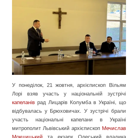
У понеділок, 21 жовтня, архієпископ Вільям
Лорі взяв участь у національній зустрічі
капеланів
рад Лицарів Колумба в Україні, що
відбувалась у Брюховичах. У зустрічі брали
участь національні капелани в Україні
митрополит Львівський архієпископ
Мечислав
Мокшицький
та екзарх Одеський владика