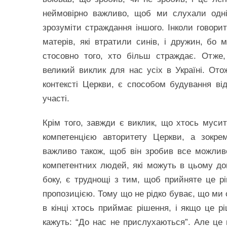
неймовірно важливо, щоб ми слухали одні
зрозуміти страждання іншого. Інколи говор
матерів, які втратили синів, і дружин, бо
стосовно того, хто більш страждає. Отже
великий виклик для нас усіх в Україні. Ото
контексті Церкви, є способом будування в
участі.
Крім того, завжди є виклик, що хтось мусит
компетенцією авторитету Церкви, а зокрем
важливо також, щоб він зробив все можлив
компетентних людей, які можуть в цьому доп
боку, є труднощі з тим, щоб прийняте це рі
пропозицією. Тому що не рідко буває, що ми о
в кінці хтось приймає рішення, і якщо це р
кажуть: “До нас не прислухаються”. Але це