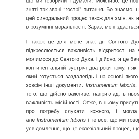
що ми говорили і думали. Можливо, це пов’
зняті так звані “гострі” питання. Бо знаємо
цей синодальний процес також для змін, які н
в розумінні моральності. Зараз, мені здається,
І також це для мене знак дії Святого Ду
підкреслюється важливість відкритості на
молимося до Святого Духа. І дійсно, я це бач
континентальній зустрічі два роки тому, і я
який готується заздалегідь і на основі яког
зовсім інші документи.
Instrumentum laboris
,
того, що дійсно важливе, наприклад, в ньом
важливість місійності. Отже, в ньому присут
про потребу слухати кожного, і могл
але
Instrumentum laboris
і те все, що ми гово
усвідомлення, що це еклезіальний процес, щ