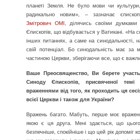
планеті Земля. Не було мови чи культури
радикально новим», – зазначає єпископ-
Змітрович OMI
, ділячись своїми думками
Єпископів, що відбувається у Ватикані. «На с
інших питаннях, а саме на синодальності, 
свій потенціал. Бо синодальність має за 
частиною Церкви, зберігаючи все, що є важли
Ваше Преосвященство, Ви берете участь 
Синоду Єпископів, присвяченої темі с
враженнями від того, як проходить ця сесі
всієї Церкви і також для України?
Вражень багато. Мабуть, перше моє враженн
якою є ця друга. Мені здається, що цьог
безпечніше, спокійніше і що цей рік допоміг 