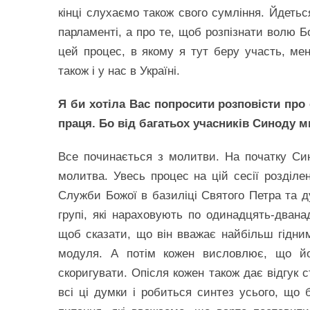
кінці слухаємо також свого сумління. Йдетьс
парламенті, а про те, щоб розпізнати волю Б
цей процес, в якому я тут беру участь, мен
також і у нас в Україні.
Я би хотіла Вас попросити розповісти про
праця. Бо від багатьох учасників Синоду м
Все починається з молитви. На початку Син
молитва. Увесь процес на цій сесії розділе
Служби Божої в базиліці Святого Петра та д
групі, які нараховують по одинадцять-двана
щоб сказати, що він вважає найбільш гідни
модуля. А потім кожен висловлює, що йо
скоригувати. Опісля кожен також дає відгук 
всі ці думки і робиться синтез усього, що 