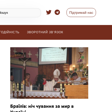
Підтримай нас
ГОДІЙНІСТЬ
ЗВОРОТНИЙ ЗВ’ЯЗОК
Браїлів: ніч чування за мир в