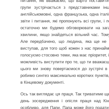
питання, які вважаємо, що варто поставити
групи зустрічається з представниками ін
англійськомовні, одна французька, одна італі
звіти і питання, які пропонують всі групи, і
остаточно ми будемо обговорювати на заг
хвилини, якщо знайдеться вільний час. Тому
Але передбачено, що людина, яка ще не в
виступав, для того щоб кожен з нас принаймн
голосуємо стосовно теми, яка має пріоритет, і
можливість виступити про те, що ти вважаєш
цього ми знову повертаємося до зустрічі в
робимо синтез максимально коротких пунктів, 
в Кінцевому документі.
Ось так виглядає ця праця. Так триватиме ще 
день зосередження і опісля праця над Кі
особливо, для Папи. Папа може його подати 