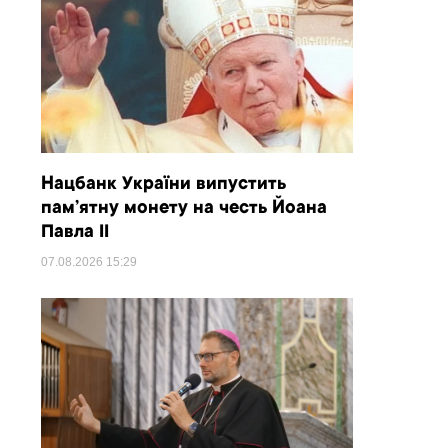
Нацбанк України випустить
пам’ятну монету на честь Йоана
Павла II
07.08.2026
15:29