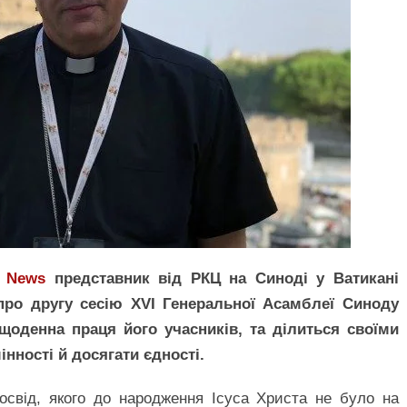
n News
представник від РКЦ на Синоді у Ватикані
про другу сесію XVI Генеральної Асамблеї Синоду
 щоденна праця його учасників, та ділиться своїми
нності й досягати єдності.
освід, якого до народження Ісуса Христа не було на