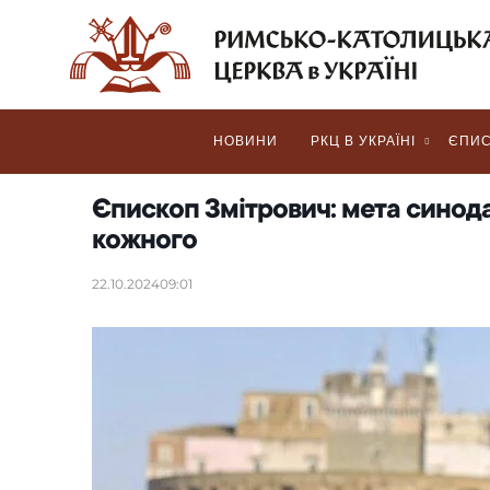
НОВИНИ
РКЦ В УКРАЇНІ
ЄПИС
Єпископ Змітрович: мета синода
кожного
22.10.2024
09:01