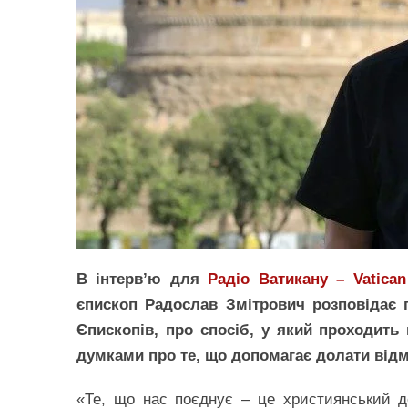
В інтерв’ю для
Радіо Ватикану – Vatica
єпископ Радослав Змітрович розповідає 
Єпископів, про спосіб, у який проходить
думками про те, що допомагає долати відмі
«Те, що нас поєднує – це християнський д