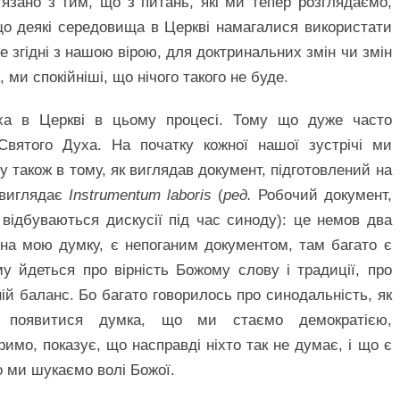
язано з тим, що з питань, які ми тепер розглядаємо,
, що деякі середовища в Церкві намагалися використати
е згідні з нашою вірою, для доктринальних змін чи змін
 ми спокійніші, що нічого такого не буде.
ха в Церкві в цьому процесі. Тому що дуже часто
 Святого Духа. На початку кожної нашої зустрічі ми
у також в тому, як виглядав документ, підготовлений на
к виглядає
Instrumentum laboris
(
ред.
Робочий документ,
о відбуваються дискусії під час синоду): це немов два
 на мою думку, є непоганим документом, там багато є
у йдеться про вірність Божому слову і традиції, про
ній баланс. Бо багато говорилось про синодальність, як
а появитися думка, що ми стаємо демократією,
римо, показує, що насправді ніхто так не думає, і що є
о ми шукаємо волі Божої.