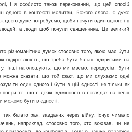
олі, і я особисто також переконаний, що цей спосіб
н одного в контексті молитви, Божого слова, є дуже
акож цього дуже потребуємо, щоби почути один одного і в
 людей, а люди щоб почули священника. Це великий
ато різноманітних думок стосовно того, якою має бути
які підкреслюють, що треба бути більш відкритими на
віту. Інші наголошують, що ми маємо, передусім, бути
ер можна сказати, що той факт, що ми слухаємо одні
зуміти один одного і бути в цій єдності не тільки як
о попри те, що є деякі відмінності в поглядах на певні
и можемо бути в єдності.
 так багато ран, завданих через війну, існує чимало
вачень, наприклад, стосовно того, хто воював, чи не
ко призводить до конфліктів. Тому в наших парафіях