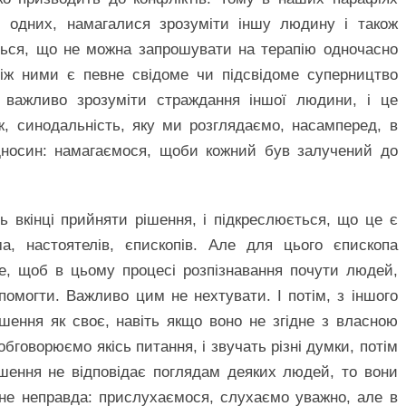
 одних, намагалися зрозуміти іншу людину і також
иться, що не можна запрошувати на терапію одночасно
 між ними є певне свідоме чи підсвідоме суперництво
, важливо зрозуміти страждання іншої людини, і це
ж, синодальність, яку ми розглядаємо, насамперед, в
ідносин: намагаємося, щоби кожний був залучений до
ь вкінці прийняти рішення, і підкреслюється, що це є
а, настоятелів, єпископів. Але для цього єпископа
е, щоб в цьому процесі розпізнавання почути людей,
омогти. Важливо цим не нехтувати. І потім, з іншого
шення як своє, навіть якщо воно не згідне з власною
бговорюємо якісь питання, і звучать різні думки, потім
ішення не відповідає поглядам деяких людей, то вони
 не неправда: прислухаємося, слухаємо уважно, але в