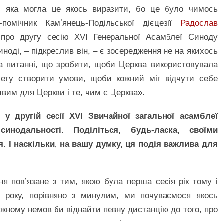
, яка могла це якось виразити, бо це було чимось
помічник Камʼянець-Подільської дієцезії
Радослав
 про другу сесію XVI Генеральної Асамблеї Синоду
иноді, – підкреслив він, – є зосередження не на якихось
на питанні, що зробити, щоби Церква використовувала
мету створити умови, щоби кожний міг відчути себе
вим для Церкви і те, чим є Церква».
у другій сесії XVI Звичайної загальної асамблеї
инодальності. Поділіться, будь-ласка, своїми
я. І наскільки, на вашу думку, ця подія важлива для
я пов’язане з тим, якою була перша сесія рік тому і
о року, порівняно з минулим, ми почуваємося якось
кожному немов би віднайти певну дистанцію до того, про