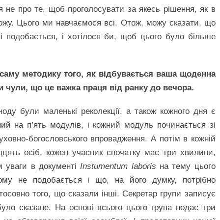
я не про те, щоб проголосувати за якесь рішення, як в
ожу. Цього ми навчаємося всі. Отож, можу сказати, що
і подобається, і хотілося би, щоб цього було більше
 саму методику того, як відбувається ваша щоденна
и чули, що це важка праця від ранку до вечора.
оду були маленькі реколекції, а також кожного дня є
ний на п’ять модулів, і кожний модуль починається зі
уховно-богословського впровадження. А потім в кожній
дцять осіб, кожен учасник спочатку має три хвилини,
м уваги в документі
Instumentum laboris
на тему цього
му не подобається і що, на його думку, потрібно
стосовно того, що сказали інші. Секретар групи записує
було сказане. На основі всього цього група подає три