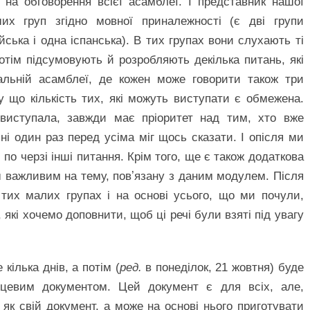
 на обговорення всієї асамблеї. І представник нашої
ших груп згідно мовної приналежності (є дві групи
йська і одна іспанська). В тих групах вони слухають ті
 потім підсумовують й розробляють декілька питань, які
альній асамблеї, де кожен може говорити також три
 що кількість тих, які можуть виступати є обмежена.
иступала, завжди має пріоритет над тим, хто вже
і один раз перед усіма міг щось сказати. І опісля ми
 по черзі інші питання. Крім того, ще є також додаткова
 важливим на тему, повʼязану з даним модулем. Після
 тих малих групах і на основі усього, що ми почули,
які хочемо доповнити, щоб ці речі були взяті під увагу
кілька днів, а потім (
ред.
в понеділок, 21 жовтня) буде
нцевим документом. Цей документ є для всіх, але,
як свій документ, а може на основі нього приготувати