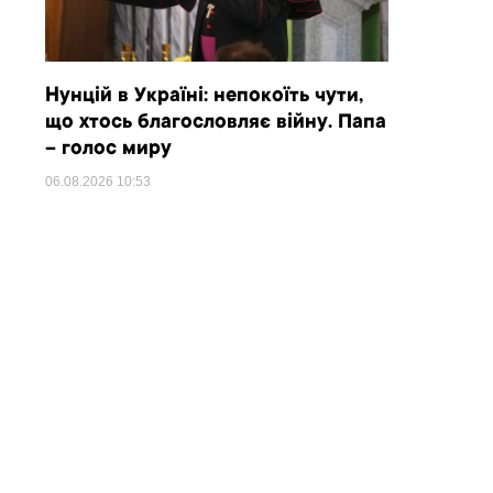
Нунцій в Україні: непокоїть чути,
що хтось благословляє війну. Папа
– голос миру
06.08.2026
10:53