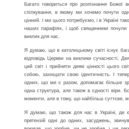
Багато говориться про розпізнання Божої в
спілкування, в якому ми хочемо почути оди
цінний. І ми цього потребуємо, і в Україні т
наших парафіях, і щоб священники почули
виклик для нас.
Я думаю, що в католицькому світі існує баг
відповідь Церкви на виклики сучасності. Де
цей світ і прийняти деякі цінності цього с
собою, захищати свою ідентичність. І теп
одних, що ми є разом, допомагає більше зро
одна структура, але також в єдності віри. Б
моменти, але в тому, що найбільш суттєве, м
Я думаю, що також для нас в Україні, де є
претензій одні до одних, засуджень, звину
воював, що зробив, чи не зробив, і це лег