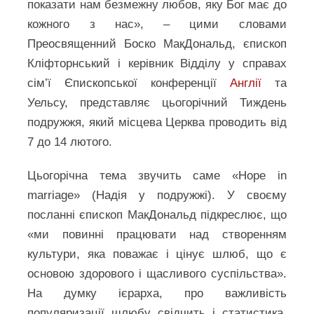
показати нам безмежну любов, яку Бог має до
кожного з нас», – цими словами
Преосвященний Боско МакДональд, єпископ
Кліфторнський і керівник Відділу у справах
сім’ї Єпископської конференції
Англії
та
Уельсу, представляє цьогорічний Тиждень
подружжя, який місцева Церква проводить від
7 до 14 лютого.
Цьогорічна тема звучить саме «Hope in
marriage» (Надія у подружжі). У своєму
посланні єпископ МакДональд підкреслює, що
«ми повинні працювати над створенням
культури, яка поважає і цінує шлюб, що є
основою здорового і щасливого суспільства».
На думку ієрарха, про важливість
популяризації шлюбу свідчить і статистика,