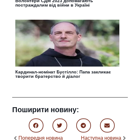
Волонтери СДМ 2023 допомагають
постраждалим від війни в Україні
Кардинал-номінат Бустілло: Папа закликає
творити братерство й діалог
Поширити новину:
Попередня новина
Наступна новина