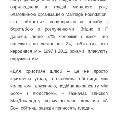
оприлюднена в грудні минулого року
благодійною організацією Marriage Foundation,
яка займається популяризацією шлюбу і
боротьбою з розлученнями. Згідно з її
даними, лише 57% чоловіків і жінок, що
належать до «покоління Z», тобто тих, хто
народився між 1997 і 2012 роками, планують
одружуватися.
«Для християн шлюб – це не просто
юридична угода, а особлива обітниця між
чоловіком і дружиною, подібна до заповіту між
Богом і людством», – зазначає єпископ
МакДональд у своєму посланні, додаючи: «А
Божі обітниці завжди приносять плоди».