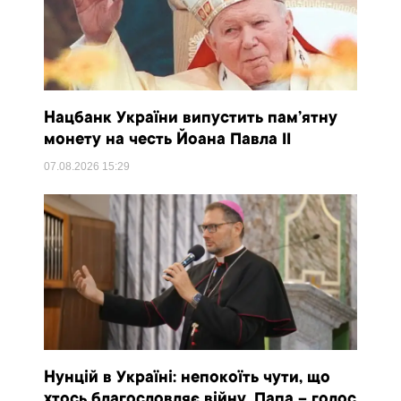
Нацбанк України випустить пам’ятну
монету на честь Йоана Павла II
07.08.2026
15:29
Нунцій в Україні: непокоїть чути, що
хтось благословляє війну. Папа – голос