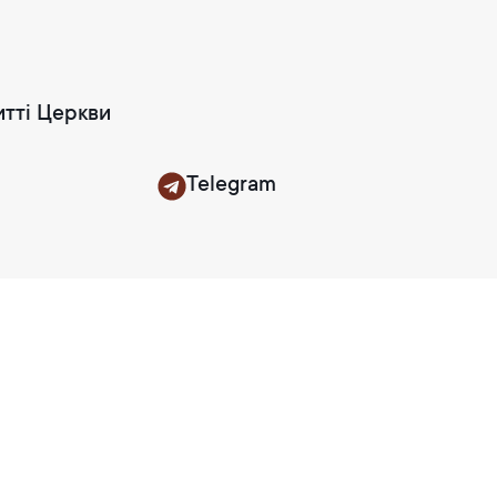
итті Церкви
Telegram