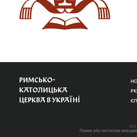
Н
РК
Є
УСІ
Повне або часткове використ