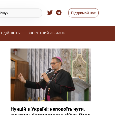
Підтримай нас
ГОДІЙНІСТЬ
ЗВОРОТНИЙ ЗВ’ЯЗОК
Нунцій в Україні: непокоїть чути,