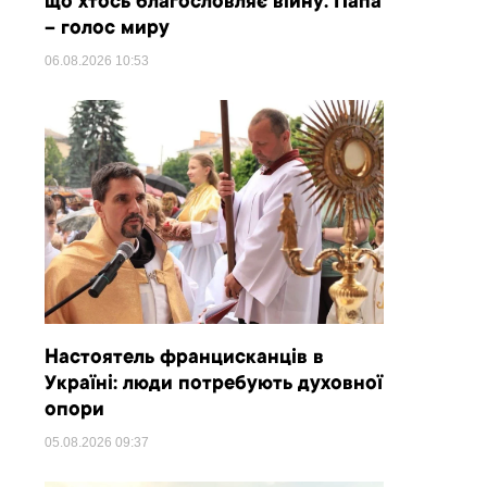
що хтось благословляє війну. Папа
– голос миру
06.08.2026
10:53
Настоятель францисканців в
Україні: люди потребують духовної
опори
05.08.2026
09:37