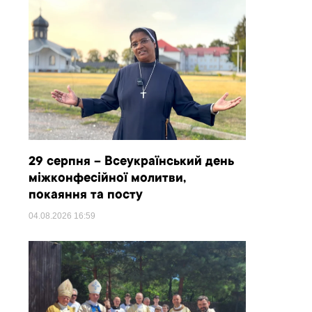
29 серпня – Всеукраїнський день
міжконфесійної молитви,
покаяння та посту
04.08.2026
16:59