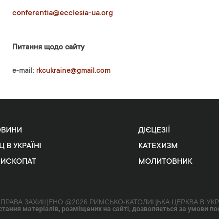
conferentia@ecclesia-ua.org
Питання щодо сайту
e-mail:
rkcukraine@gmail.com
ОВИНИ
ДІЄЦЕЗІЇ
Ц В УКРАЇНІ
КАТЕХИЗМ
ПИСКОПАТ
МОЛИТОВНИК
 ПРАВА ЗАХИЩЕНО @2026 РИМСЬКО-КАТОЛИЦЬКА ЦЕРКВА В УКР
ання матеріалів, розміщених на сайті, дозволяється за умови поси