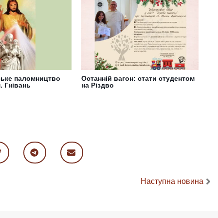
нське паломництво
Останній вагон: стати студентом
. Гнівань
на Різдво
Наступна новина