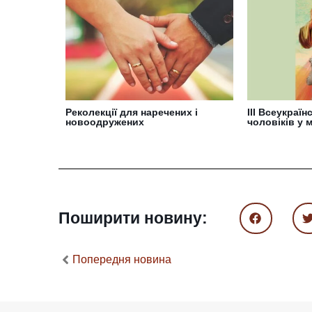
Реколекції для наречених і
III Всеукраї
новоодружених
чоловіків у м
Поширити новину:
Попередня новина