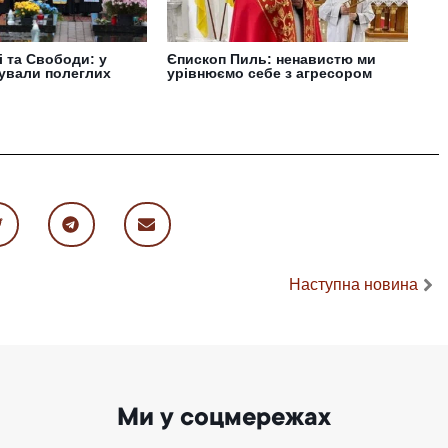
і та Свободи: у
Єпископ Пиль: ненавистю ми
ували полеглих
урівнюємо себе з агресором
Наступна новина
Ми у соцмережах