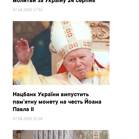
молитви за Україну 24 серпня
07.08.2026
17:53
Нацбанк України випустить
пам’ятну монету на честь Йоана
Павла II
07.08.2026
15:29