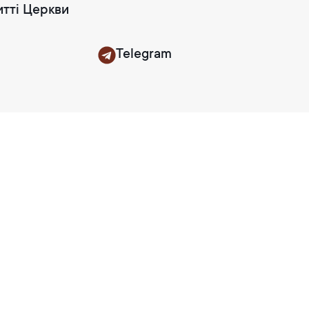
итті Церкви
Telegram