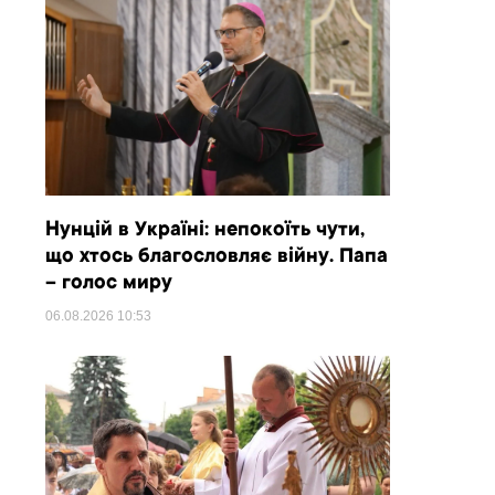
Нунцій в Україні: непокоїть чути,
що хтось благословляє війну. Папа
– голос миру
06.08.2026
10:53