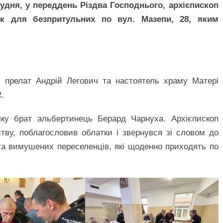
рудня, у переддень Різдва Господнього, архієпископ
к для безпритульних по вул. Мазепи, 28, яким
ь прелат Андрій Легович та настоятель храму Матері
.
лку брат альбертинець Берард Чарнуха. Архієпископ
ву, поблагословив облатки і звернувся зі словом до
та вимушених переселенців, які щоденно приходять по