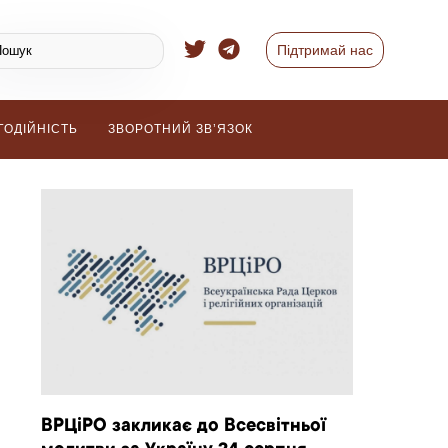
Підтримай нас
ГОДІЙНІСТЬ
ЗВОРОТНИЙ ЗВ’ЯЗОК
ВРЦіРО закликає до Всесвітньої