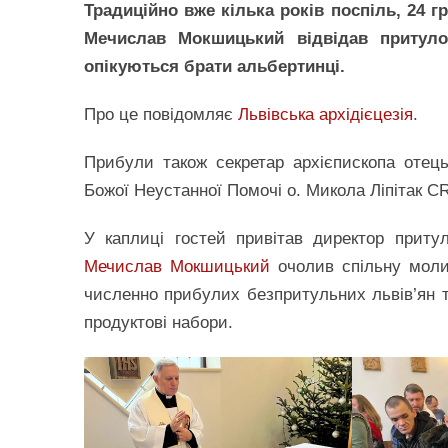
Традиційно вже кілька років поспіль, 24 г
Мечислав Мокшицький відвідав притуло
опікуються брати альбертинці.
Про це повідомляє
Львівська архідієцезія
.
Прибули також секретар архієпископа отец
Божої Неустанної Помочі о. Микола Ліпітак CR
У каплиці гостей привітав директор приту
Мечислав Мокшицький
очолив спільну молит
численно прибулих безпритульних львів’ян 
продуктові набори.