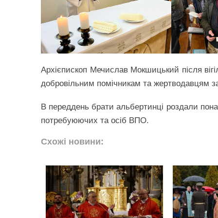
Архієпископ Мечислав Мокшицький після вігіл
добровільним помічникам та жертводавцям за 
В переддень брати альбертинці роздали понад
потребуюючих та осіб ВПО.
Схожі новини: