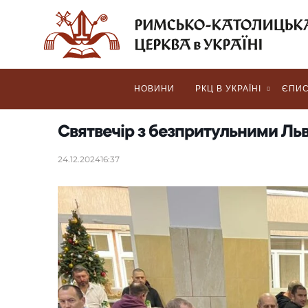
НОВИНИ
РКЦ В УКРАЇНІ
ЄПИС
Святвечір з безпритульними Ль
24.12.2024
16:37