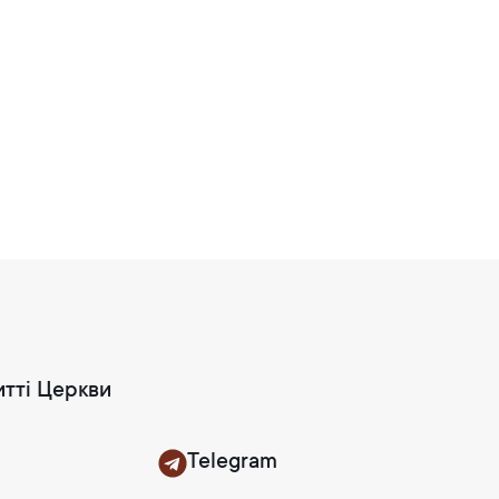
итті Церкви
Telegram