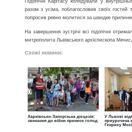
Підопічні Карітасу колядували у внутрішнь
разом з усіма, поблагословив своїх гостей т
попросив ревно молитися за швидке припинен
На завершення зустрічі всі підопічні отрима
митрополита Львівського архієпископа Мечи
Схожі новини:
Харківсько-Запорізька дієцезія:
У Львові ві
звикання до війни принесе голод
приурочена 
Генриху Мосі