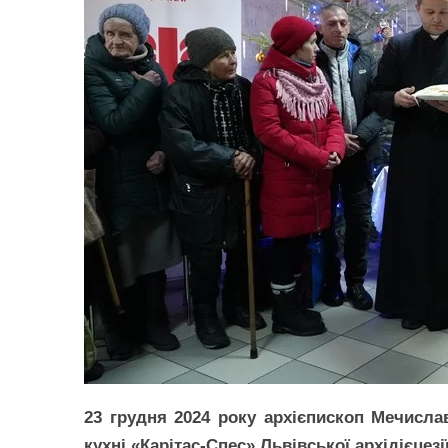
23 грудня 2024 року архієпископ Мечисла
кухні «Карітас-Спес» Львівської архідієцезії