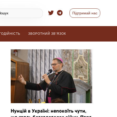
Підтримай нас
ГОДІЙНІСТЬ
ЗВОРОТНИЙ ЗВ’ЯЗОК
Нунцій в Україні: непокоїть чути,