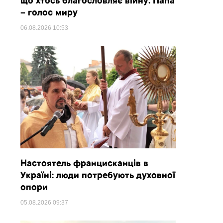
що хтось благословляє війну. Папа
– голос миру
06.08.2026
10:53
Настоятель францисканців в
Україні: люди потребують духовної
опори
05.08.2026
09:37