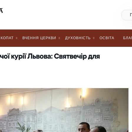
КОПАТ
ВЧЕННЯ ЦЕРКВИ
ДУХОВНІСТЬ
ОСВІТА
БЛА
ої курії Львова: Святвечір для