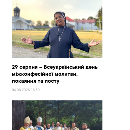
29 серпня – Всеукраїнський день
міжконфесійної молитви,
покаяння та посту
04.08.2026
16:59