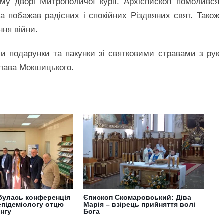
ому дворі Митрополичої курії. Архієпископ помолився
а побажав радісних і спокійних Різдвяних свят. Також
ня війни.
ли подарунки та пакунки зі святковими стравами з рук
слава Мокшицького.
дбулась конференція
Єпископ Скомаровський: Діва
епідеміологу отцю
Марія – взірець прийняття волі
нгу
Бога