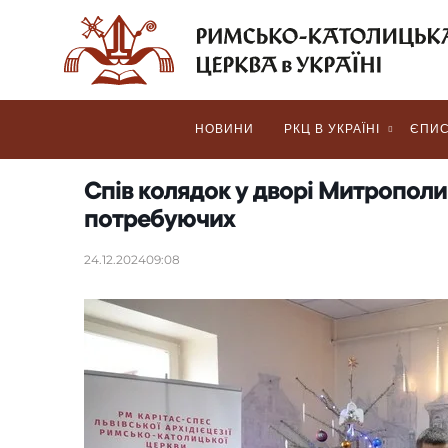
НОВИНИ
РКЦ В УКРАЇНІ
ЄПИС
Спів колядок у дворі Митрополич
потребуючих
24.12.2024
09:08