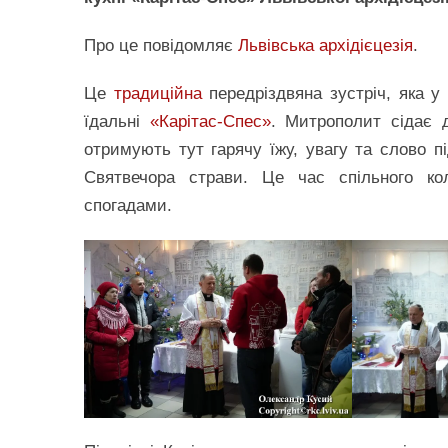
Про це повідомляє
Львівська архідієцезія
.
Це
традиційна
передріздвяна зустріч, яка у
їдальні
«Карітас-Спес»
. Митрополит сідає 
отримують тут гарячу їжу, увагу та слово п
Святвечора страви. Це час спільного кол
спогадами.